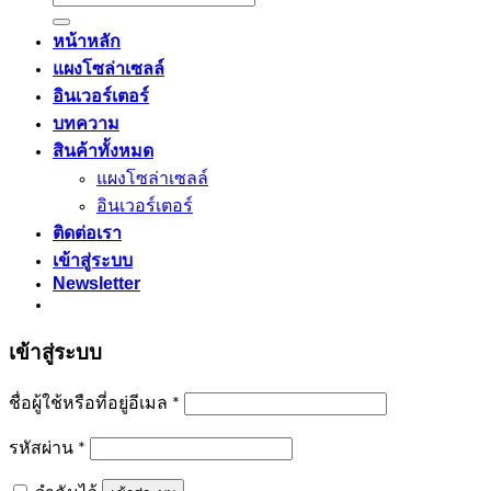
หน้าหลัก
แผงโซล่าเซลล์
อินเวอร์เตอร์
บทความ
สินค้าทั้งหมด
แผงโซล่าเซลล์
อินเวอร์เตอร์
ติดต่อเรา
เข้าสู่ระบบ
Newsletter
เข้าสู่ระบบ
ต้องการ
ชื่อผู้ใช้หรือที่อยู่อีเมล
*
ต้องการ
รหัสผ่าน
*