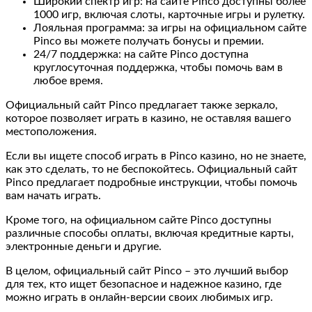
Широкий спектр игр: на сайте Pinco доступны более
1000 игр, включая слоты, карточные игры и рулетку.
Лояльная программа: за игры на официальном сайте
Pinco вы можете получать бонусы и премии.
24/7 поддержка: на сайте Pinco доступна
круглосуточная поддержка, чтобы помочь вам в
любое время.
Официальный сайт Pinco предлагает также зеркало,
которое позволяет играть в казино, не оставляя вашего
местоположения.
Если вы ищете способ играть в Pinco казино, но не знаете,
как это сделать, то не беспокойтесь. Официальный сайт
Pinco предлагает подробные инструкции, чтобы помочь
вам начать играть.
Кроме того, на официальном сайте Pinco доступны
различные способы оплаты, включая кредитные карты,
электронные деньги и другие.
В целом, официальный сайт Pinco – это лучший выбор
для тех, кто ищет безопасное и надежное казино, где
можно играть в онлайн-версии своих любимых игр.