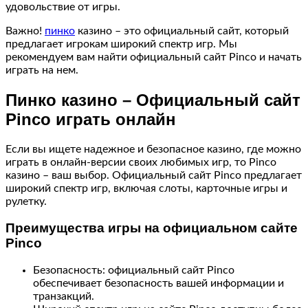
удовольствие от игры.
Важно!
пинко
казино – это официальный сайт, который
предлагает игрокам широкий спектр игр. Мы
рекомендуем вам найти официальный сайт Pinco и начать
играть на нем.
Пинко казино – Официальный сайт
Pinco играть онлайн
Если вы ищете надежное и безопасное казино, где можно
играть в онлайн-версии своих любимых игр, то Pinco
казино – ваш выбор. Официальный сайт Pinco предлагает
широкий спектр игр, включая слоты, карточные игры и
рулетку.
Преимущества игры на официальном сайте
Pinco
Безопасность: официальный сайт Pinco
обеспечивает безопасность вашей информации и
транзакций.