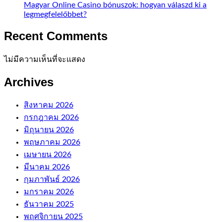
Magyar Online Casino bónuszok: hogyan válaszd ki a
legmegfelelőbbet?
Recent Comments
ไม่มีความเห็นที่จะแสดง
Archives
สิงหาคม 2026
กรกฎาคม 2026
มิถุนายน 2026
พฤษภาคม 2026
เมษายน 2026
มีนาคม 2026
กุมภาพันธ์ 2026
มกราคม 2026
ธันวาคม 2025
พฤศจิกายน 2025