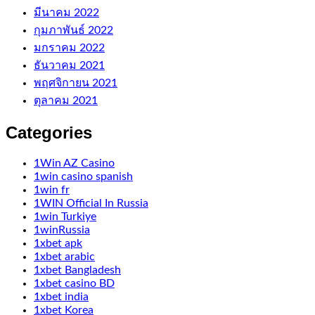
มีนาคม 2022
กุมภาพันธ์ 2022
มกราคม 2022
ธันวาคม 2021
พฤศจิกายน 2021
ตุลาคม 2021
Categories
1Win AZ Casino
1win casino spanish
1win fr
1WIN Official In Russia
1win Turkiye
1winRussia
1xbet apk
1xbet arabic
1xbet Bangladesh
1xbet casino BD
1xbet india
1xbet Korea