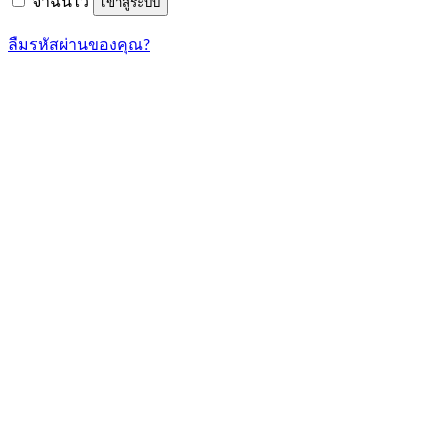
จำฉันไว้
เข้าสู่ระบบ
ลืมรหัสผ่านของคุณ?