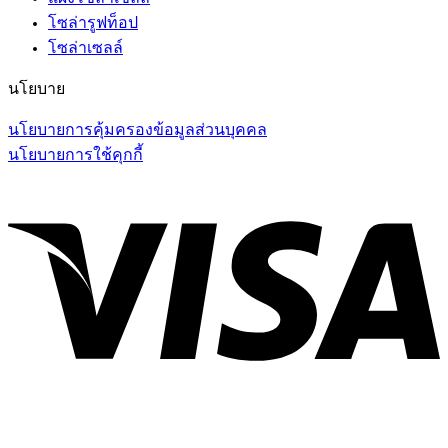
โซล่ารูฟท็อป
โซล่าเซลล์
นโยบาย
นโยบายการคุ้มครองข้อมูลส่วนบุคคล
นโยบายการใช้คุกกี้