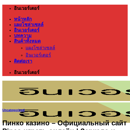
ข้าม
อินเวอร์เตอร์
ไป
หน้าหลัก
ยัง
แผงโซล่าเซลล์
เนื้อหา
อินเวอร์เตอร์
บทความ
สินค้าทั้งหมด
แผงโซล่าเซลล์
อินเวอร์เตอร์
ติดต่อเรา
อินเวอร์เตอร์
Uncategorized
Пинко казино – Официальный сайт