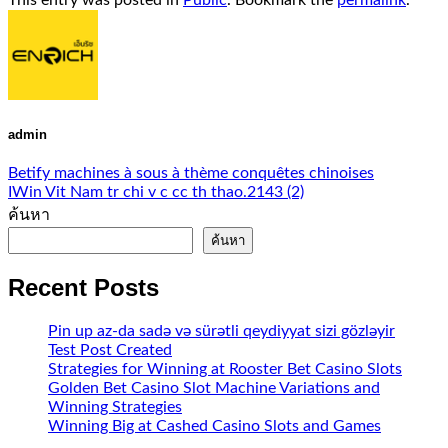
This entry was posted in
Public
. Bookmark the
permalink
.
admin
Betify machines à sous à thème conquêtes chinoises
IWin Vit Nam tr chi v c cc th thao.2143 (2)
ค้นหา
ค้นหา
Recent Posts
Pin up az-da sadə və sürətli qeydiyyat sizi gözləyir
Test Post Created
Strategies for Winning at Rooster Bet Casino Slots
Golden Bet Casino Slot Machine Variations and
Winning Strategies
Winning Big at Cashed Casino Slots and Games