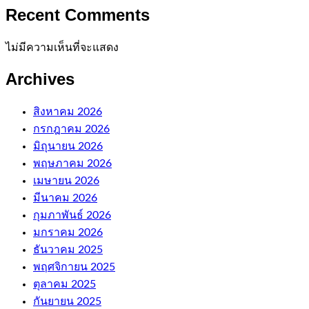
Recent Comments
ไม่มีความเห็นที่จะแสดง
Archives
สิงหาคม 2026
กรกฎาคม 2026
มิถุนายน 2026
พฤษภาคม 2026
เมษายน 2026
มีนาคม 2026
กุมภาพันธ์ 2026
มกราคม 2026
ธันวาคม 2025
พฤศจิกายน 2025
ตุลาคม 2025
กันยายน 2025