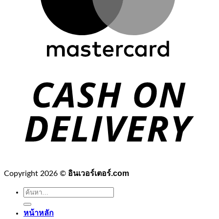
อินเวอร์เตอร์.com
Copyright 2026 ©
ค้นหา:
หน้าหลัก