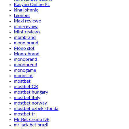
Kasyno Online PL
king johnnie
Leonbet
Maxi reviewe
mini-review
Mini-reviews
mombrand
mono brand
Mono slot
Mono-brand
monobrand
monobrend
monogame
monoslot
mostbet
mostbet GR
mostbet hungary
mostbet italy
mostbet norway
mostbet ozbekistonda
mostbet tr
Mr Bet casino DE
mr jack bet brazil