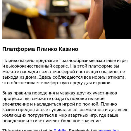
Платформа Плинко Казино
Плинко казино предлагает разнообразные азартные игры
и высококачественный сервис. На этой платформе вы
можете насладиться атмосферой настоящего казино, не
выходя из дома. Здесь соблюдаются все нормы этикета,
что обеспечивает комфортную среду для игроков.
Зная правила поведения и уважая других участников
процесса, вы сможете создать положительное
впечатление и насладиться игрой по полной. Плинко
казино предоставляет уникальные возможности для всех
желающих погрузиться в мир азартных игр, где ваше
поведение и этикет имеют большое значение.