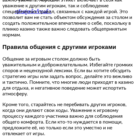
важно уважать. Хороший этикет включает в себя как
уважение к другим игрокам, так и соблюдение
กลับสู่หน้าร้านค้า
специфических правил, связанных с каждой игрой. Это
позволит вам не стать объектом обсуждения за столом и
создать положительное впечатление о себе, поскольку в
плинко казино также важно следовать общепринятым
нормам.
Правила общения с другими игроками
Общение за игровым столом должно быть
уважительным и доброжелательным. Избегайте громких
споров и нецензурной лексики. Если вы хотите обсудить
стратегию игры или задать вопрос, делайте это вежливо
и тактично. Помните, что многие люди приходят в казино
для отдыха, и негативное поведение может испортить
атмосферу.
Кроме того, старайтесь не перебивать других игроков,
когда они делают свои ходы. Уважение к игровому
процессу каждого участника важно для соблюдения
общего комфорта. Если кто-то нуждается в помощи,
предложите её, но только если это уместно и не
отвлекает от игры.