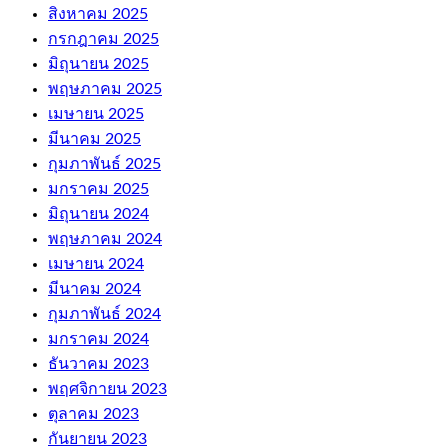
สิงหาคม 2025
กรกฎาคม 2025
มิถุนายน 2025
พฤษภาคม 2025
เมษายน 2025
มีนาคม 2025
กุมภาพันธ์ 2025
มกราคม 2025
มิถุนายน 2024
พฤษภาคม 2024
เมษายน 2024
มีนาคม 2024
กุมภาพันธ์ 2024
มกราคม 2024
ธันวาคม 2023
พฤศจิกายน 2023
ตุลาคม 2023
กันยายน 2023