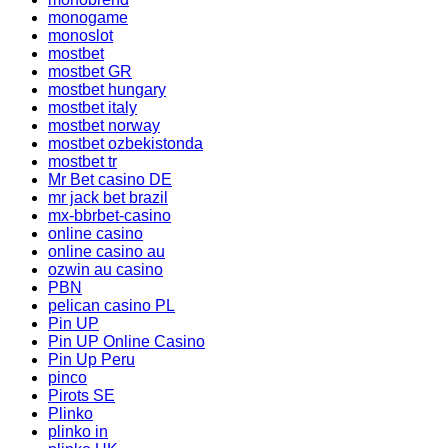
monogame
monoslot
mostbet
mostbet GR
mostbet hungary
mostbet italy
mostbet norway
mostbet ozbekistonda
mostbet tr
Mr Bet casino DE
mr jack bet brazil
mx-bbrbet-casino
online casino
online casino au
ozwin au casino
PBN
pelican casino PL
Pin UP
Pin UP Online Casino
Pin Up Peru
pinco
Pirots SE
Plinko
plinko in