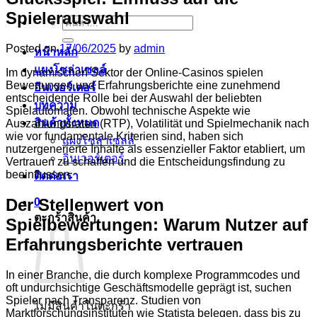
Spielerauswahl
ค้นหา:
Posted on
17/06/2025
by
admin
หน้าหลัก
แผงโซล่าเซลล์
Im dynamischen Sektor der Online-Casinos spielen
Bewertungen und Erfahrungsberichte eine zunehmend
อินเวอร์เตอร์
entscheidende Rolle bei der Auswahl der beliebten
บทความ
Spielautomaten. Obwohl technische Aspekte wie
สินค้าทั้งหมด
Auszahlungsraten (RTP), Volatilität und Spielmechanik nach
wie vor fundamentale Kriterien sind, haben sich
แผงโซล่าเซลล์
nutzergenerierte Inhalte als essenzieller Faktor etabliert, um
อินเวอร์เตอร์
Vertrauen zu schaffen und die Entscheidungsfindung zu
beeinflussen.
ติดต่อเรา
Der Stellenwert von
0
ตะกร้าสินค้า
Spielbewertungen: Warum Nutzer auf
Erfahrungsberichte vertrauen
In einer Branche, die durch komplexe Programmcodes und
oft undurchsichtige Geschäftsmodelle geprägt ist, suchen
Spieler nach Transparenz. Studien von
ไม่มีสินค้าในตะกร้า
Marktforschungsinstituten wie Statista belegen, dass bis zu