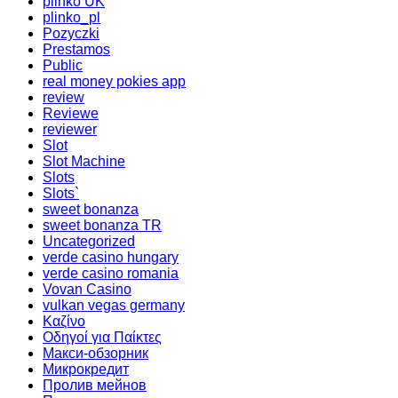
plinko UK
plinko_pl
Pozyczki
Prestamos
Public
real money pokies app
review
Reviewe
reviewer
Slot
Slot Machine
Slots
Slots`
sweet bonanza
sweet bonanza TR
Uncategorized
verde casino hungary
verde casino romania
Vovan Casino
vulkan vegas germany
Καζίνο
Οδηγοί για Παίκτες
Макси-обзорник
Микрокредит
Пролив мейнов