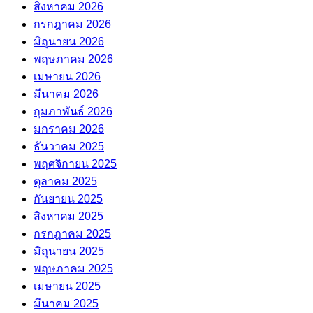
สิงหาคม 2026
กรกฎาคม 2026
มิถุนายน 2026
พฤษภาคม 2026
เมษายน 2026
มีนาคม 2026
กุมภาพันธ์ 2026
มกราคม 2026
ธันวาคม 2025
พฤศจิกายน 2025
ตุลาคม 2025
กันยายน 2025
สิงหาคม 2025
กรกฎาคม 2025
มิถุนายน 2025
พฤษภาคม 2025
เมษายน 2025
มีนาคม 2025