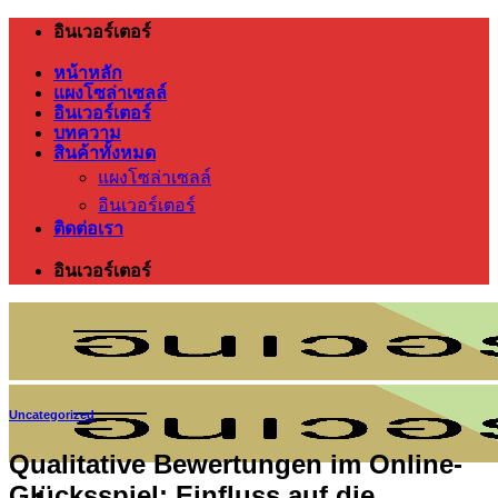
ข้าม
อินเวอร์เตอร์
ไป
หน้าหลัก
ยัง
แผงโซล่าเซลล์
อินเวอร์เตอร์
เนื้อหา
บทความ
สินค้าทั้งหมด
แผงโซล่าเซลล์
อินเวอร์เตอร์
ติดต่อเรา
อินเวอร์เตอร์
Uncategorized
Qualitative Bewertungen im Online-
Glücksspiel: Einfluss auf die