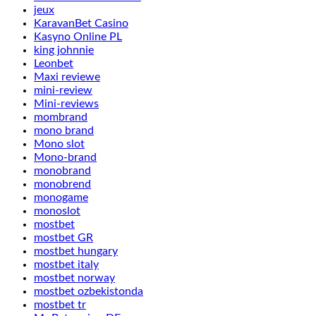
jeux
KaravanBet Casino
Kasyno Online PL
king johnnie
Leonbet
Maxi reviewe
mini-review
Mini-reviews
mombrand
mono brand
Mono slot
Mono-brand
monobrand
monobrend
monogame
monoslot
mostbet
mostbet GR
mostbet hungary
mostbet italy
mostbet norway
mostbet ozbekistonda
mostbet tr