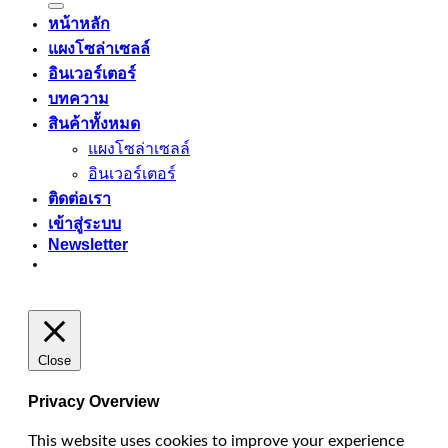
หน้าหลัก
แผงโซล่าเซลล์
อินเวอร์เตอร์
บทความ
สินค้าทั้งหมด
แผงโซล่าเซลล์
อินเวอร์เตอร์
ติดต่อเรา
เข้าสู่ระบบ
Newsletter
Close
Privacy Overview
This website uses cookies to improve your experience