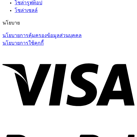
โซล่ารูฟท็อป
โซล่าเซลล์
นโยบาย
นโยบายการคุ้มครองข้อมูลส่วนบุคคล
นโยบายการใช้คุกกี้