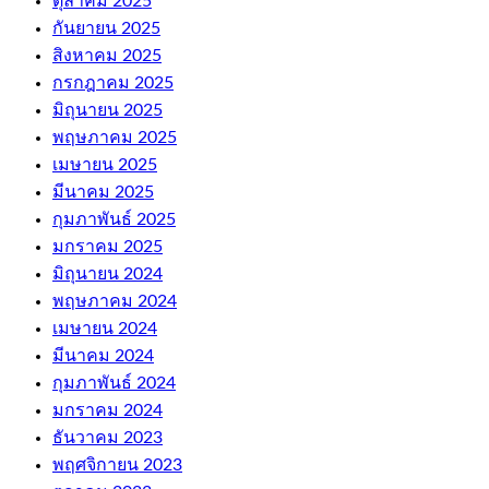
ตุลาคม 2025
กันยายน 2025
สิงหาคม 2025
กรกฎาคม 2025
มิถุนายน 2025
พฤษภาคม 2025
เมษายน 2025
มีนาคม 2025
กุมภาพันธ์ 2025
มกราคม 2025
มิถุนายน 2024
พฤษภาคม 2024
เมษายน 2024
มีนาคม 2024
กุมภาพันธ์ 2024
มกราคม 2024
ธันวาคม 2023
พฤศจิกายน 2023