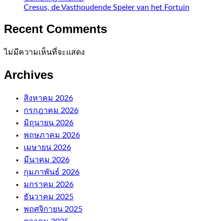
Cresus, de Vasthoudende Speler van het Fortuin
Recent Comments
ไม่มีความเห็นที่จะแสดง
Archives
สิงหาคม 2026
กรกฎาคม 2026
มิถุนายน 2026
พฤษภาคม 2026
เมษายน 2026
มีนาคม 2026
กุมภาพันธ์ 2026
มกราคม 2026
ธันวาคม 2025
พฤศจิกายน 2025