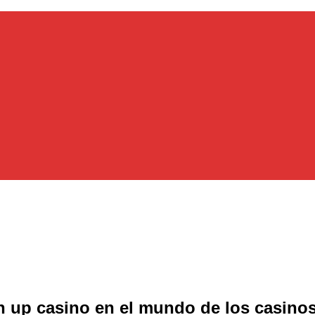
n up casino en el mundo de los casino