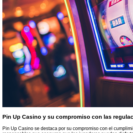
Pin Up Casino y su compromiso con las regula
Pin Up Casino se destaca por su compromiso con el cumplimie