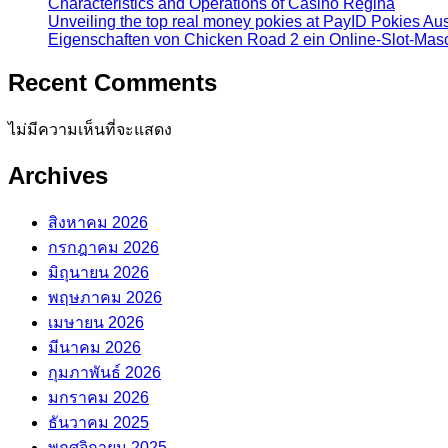
Characteristics and Operations of Casino Regina
Unveiling the top real money pokies at PayID Pokies Aust
Eigenschaften von Chicken Road 2 ein Online-Slot-Mas
Recent Comments
ไม่มีความเห็นที่จะแสดง
Archives
สิงหาคม 2026
กรกฎาคม 2026
มิถุนายน 2026
พฤษภาคม 2026
เมษายน 2026
มีนาคม 2026
กุมภาพันธ์ 2026
มกราคม 2026
ธันวาคม 2025
พฤศจิกายน 2025