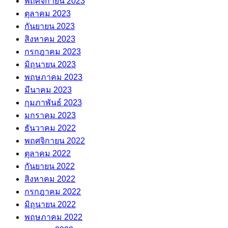
พฤศจิกายน 2023
ตุลาคม 2023
กันยายน 2023
สิงหาคม 2023
กรกฎาคม 2023
มิถุนายน 2023
พฤษภาคม 2023
มีนาคม 2023
กุมภาพันธ์ 2023
มกราคม 2023
ธันวาคม 2022
พฤศจิกายน 2022
ตุลาคม 2022
กันยายน 2022
สิงหาคม 2022
กรกฎาคม 2022
มิถุนายน 2022
พฤษภาคม 2022