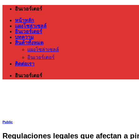
ข้าม
อินเวอร์เตอร์
ไป
หน้าหลัก
ยัง
แผงโซล่าเซลล์
อินเวอร์เตอร์
เนื้อหา
บทความ
สินค้าทั้งหมด
แผงโซล่าเซลล์
อินเวอร์เตอร์
ติดต่อเรา
อินเวอร์เตอร์
Public
Regulaciones legales que afectan a pi