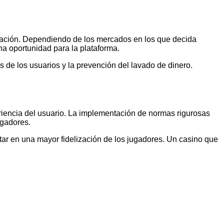
eración. Dependiendo de los mercados en los que decida
na oportunidad para la plataforma.
 de los usuarios y la prevención del lavado de dinero.
riencia del usuario. La implementación de normas rigurosas
ugadores.
tar en una mayor fidelización de los jugadores. Un casino que