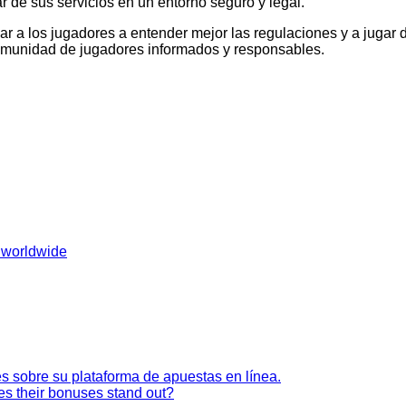
 de sus servicios en un entorno seguro y legal.
 a los jugadores a entender mejor las regulaciones y a jugar 
comunidad de jugadores informados y responsables.
s worldwide
es sobre su plataforma de apuestas en línea.
es their bonuses stand out?