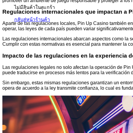
promover un ambiente de juego responsable y proteger a los
ไม่มีสินค้าในตะกร้า
Regulaciones internacionales que impactan a P
กลับสู่หน้าร้านค้า
Aparte de las regulaciones locales, Pin Up Casino también en
operar, las leyes de cada país pueden variar significativament
Las regulaciones internacionales abarcan aspectos como la seg
Cumplir con estas normativas es esencial para mantener la con
Impacto de las regulaciones en la experiencia d
Las regulaciones legales no solo afectan la operación de Pin
puede traducirse en procesos más lentos para la verificación de
Sin embargo, estas mismas regulaciones garantizan un entorno
opera de acuerdo a la ley transmite confianza, lo cual es fun