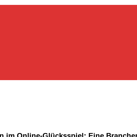
on im Online-Glücksspiel: Eine Branche