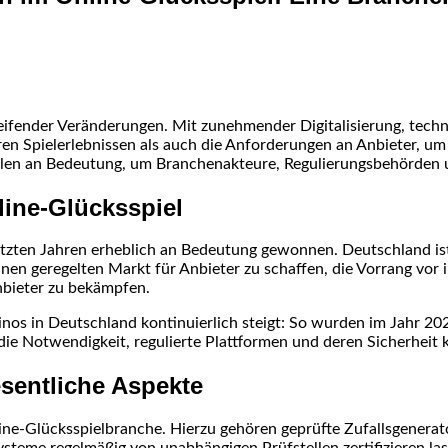
greifender Veränderungen. Mit zunehmender Digitalisierung, tech
n Spielerlebnissen als auch die Anforderungen an Anbieter, um
llen an Bedeutung, um Branchenakteure, Regulierungsbehörden 
ine-Glücksspiel
etzten Jahren erheblich an Bedeutung gewonnen. Deutschland ist 
inen geregelten Markt für Anbieter zu schaffen, die Vorrang vor
Anbieter zu bekämpfen.
asinos in Deutschland kontinuierlich steigt: So wurden im Jahr 2
die Notwendigkeit, regulierte Plattformen und deren Sicherheit k
sentliche Aspekte
ne-Glücksspielbranche. Hierzu gehören geprüfte Zufallsgenerat