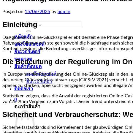
Posted on
15/06/2025
by
admin
Einleitung
ค้นหา:
หน้าหลัก
Das globale Online-Glücksspiel erlebt derzeit eine Phase tief
Rahmenbedingungen steigen sowohl die Nachfrage nach sichere
แผงโซล่าเซลล์
Kontext gewinnt die Bedeutung zuverlässiger Informationsque
อินเวอร์เตอร์
บทความ
Die Bedeutung der Regulierung im Onl
สินค้าทั้งหมด
แผงโซล่าเซลล์
In Europa hat die Regulierung des Online-Glücksspiels in den l
des neuen Glücksspielstaatsvertrags (GlüStV 2021) versucht, e
อินเวอร์เตอร์
Spieler zu stärken, Spielsucht entgegenzuwirken und illegale 
ติดต่อเรา
Statistiken zeigen, dass die Anzahl der registrierten Online-C
0
von 25 % im Vergleich zum Vorjahr. Dieser Trend unterstreicht 
ตะกร้าสินค้า
Sicherheit und Verbraucherschutz: We
Sicherheitsstandards sind Kernelement der glaubwürdigen Onli