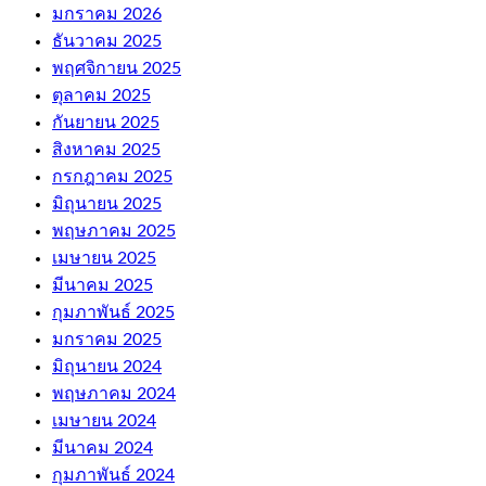
มกราคม 2026
ธันวาคม 2025
พฤศจิกายน 2025
ตุลาคม 2025
กันยายน 2025
สิงหาคม 2025
กรกฎาคม 2025
มิถุนายน 2025
พฤษภาคม 2025
เมษายน 2025
มีนาคม 2025
กุมภาพันธ์ 2025
มกราคม 2025
มิถุนายน 2024
พฤษภาคม 2024
เมษายน 2024
มีนาคม 2024
กุมภาพันธ์ 2024