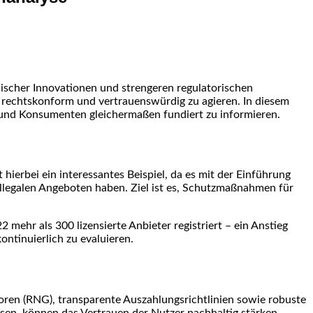
nischer Innovationen und strengeren regulatorischen
 rechtskonform und vertrauenswürdig zu agieren. In diesem
und Konsumenten gleichermaßen fundiert zu informieren.
hierbei ein interessantes Beispiel, da es mit der Einführung
 illegalen Angeboten haben. Ziel ist es, Schutzmaßnahmen für
022 mehr als
300 lizensierte Anbieter
registriert – ein Anstieg
ontinuierlich zu evaluieren.
oren (RNG), transparente Auszahlungsrichtlinien sowie robuste