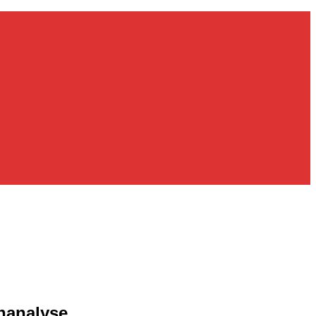
nanalyse