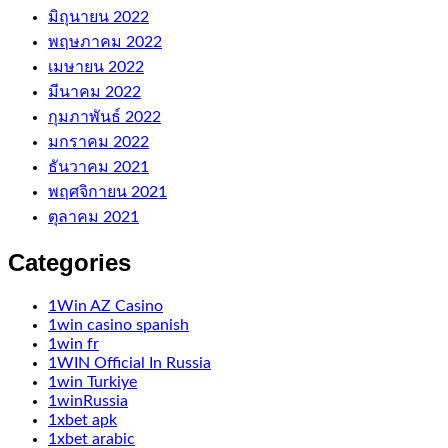
มิถุนายน 2022
พฤษภาคม 2022
เมษายน 2022
มีนาคม 2022
กุมภาพันธ์ 2022
มกราคม 2022
ธันวาคม 2021
พฤศจิกายน 2021
ตุลาคม 2021
Categories
1Win AZ Casino
1win casino spanish
1win fr
1WIN Official In Russia
1win Turkiye
1winRussia
1xbet apk
1xbet arabic