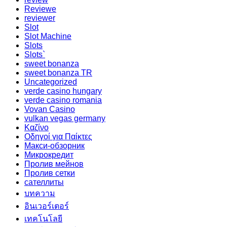
Reviewe
reviewer
Slot
Slot Machine
Slots
Slots`
sweet bonanza
sweet bonanza TR
Uncategorized
verde casino hungary
verde casino romania
Vovan Casino
vulkan vegas germany
Καζίνο
Οδηγοί για Παίκτες
Макси-обзорник
Микрокредит
Пролив мейнов
Пролив сетки
сателлиты
บทความ
อินเวอร์เตอร์
เทคโนโลยี