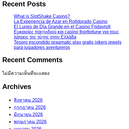
Recent Posts
What is SlotShake Casino?
La Experiencia de Azar en Rolldorado Casino
El Lunes de Día Grande en el Casino Fridayroll
Ευκαιρίες παιχνιδιού και casino thorfortune για τους
λάτρεις της τύχης στην Ελλάδα
Tesoro escondido pragmatic play gratis jokers jewels
para jugadores aventureros
Recent Comments
ไม่มีความเห็นที่จะแสดง
Archives
สิงหาคม 2026
กรกฎาคม 2026
มิถุนายน 2026
พฤษภาคม 2026
เมษายน 2026