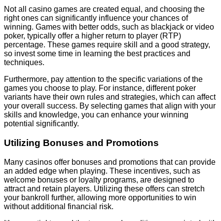
Not all casino games are created equal, and choosing the
right ones can significantly influence your chances of
winning. Games with better odds, such as blackjack or video
poker, typically offer a higher return to player (RTP)
percentage. These games require skill and a good strategy,
so invest some time in learning the best practices and
techniques.
Furthermore, pay attention to the specific variations of the
games you choose to play. For instance, different poker
variants have their own rules and strategies, which can affect
your overall success. By selecting games that align with your
skills and knowledge, you can enhance your winning
potential significantly.
Utilizing Bonuses and Promotions
Many casinos offer bonuses and promotions that can provide
an added edge when playing. These incentives, such as
welcome bonuses or loyalty programs, are designed to
attract and retain players. Utilizing these offers can stretch
your bankroll further, allowing more opportunities to win
without additional financial risk.