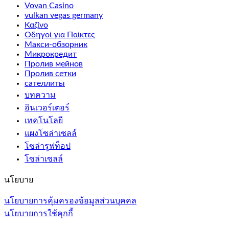
Vovan Casino
vulkan vegas germany
Καζίνο
Οδηγοί για Παίκτες
Макси-обзорник
Микрокредит
Пролив мейнов
Пролив сетки
сателлиты
บทความ
อินเวอร์เตอร์
เทคโนโลยี
แผงโซล่าเซลล์
โซล่ารูฟท็อป
โซล่าเซลล์
นโยบาย
นโยบายการคุ้มครองข้อมูลส่วนบุคคล
นโยบายการใช้คุกกี้