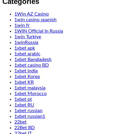
Categories
1Win AZ Casino
1win casino spanish
1win fr
1WIN Official In Russia
1win Turkiye
1winRussia
1xbet apk
1xbet arabic
1xbet Bangladesh
1xbet casino BD
1xbet india
1xbet Korea
1xbet KR
1xbet malaysia
1xbet Morocco
1xbet pt
1xbet RU
1xbet russian
1xbet russian1
22bet
22Bet BD
22bet IT