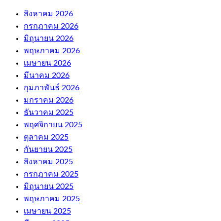
สิงหาคม 2026
กรกฎาคม 2026
มิถุนายน 2026
พฤษภาคม 2026
เมษายน 2026
มีนาคม 2026
กุมภาพันธ์ 2026
มกราคม 2026
ธันวาคม 2025
พฤศจิกายน 2025
ตุลาคม 2025
กันยายน 2025
สิงหาคม 2025
กรกฎาคม 2025
มิถุนายน 2025
พฤษภาคม 2025
เมษายน 2025