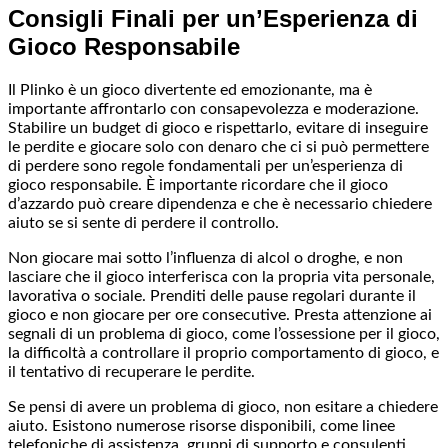
Consigli Finali per un’Esperienza di
Gioco Responsabile
Il Plinko è un gioco divertente ed emozionante, ma è
importante affrontarlo con consapevolezza e moderazione.
Stabilire un budget di gioco e rispettarlo, evitare di inseguire
le perdite e giocare solo con denaro che ci si può permettere
di perdere sono regole fondamentali per un’esperienza di
gioco responsabile. È importante ricordare che il gioco
d’azzardo può creare dipendenza e che è necessario chiedere
aiuto se si sente di perdere il controllo.
Non giocare mai sotto l’influenza di alcol o droghe, e non
lasciare che il gioco interferisca con la propria vita personale,
lavorativa o sociale. Prenditi delle pause regolari durante il
gioco e non giocare per ore consecutive. Presta attenzione ai
segnali di un problema di gioco, come l’ossessione per il gioco,
la difficoltà a controllare il proprio comportamento di gioco, e
il tentativo di recuperare le perdite.
Se pensi di avere un problema di gioco, non esitare a chiedere
aiuto. Esistono numerose risorse disponibili, come linee
telefoniche di assistenza, gruppi di supporto e consulenti