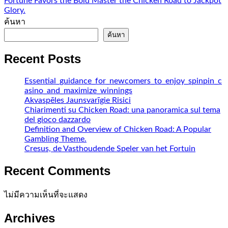
Fortune Favors the Bold Master the Chicken Road to Jackpot
Glory.
ค้นหา
ค้นหา
Recent Posts
Essential_guidance_for_newcomers_to_enjoy_spinpin_c
asino_and_maximize_winnings
Akvaspēles Jaunsvarīgie Risici
Chiarimenti su Chicken Road: una panoramica sul tema
del gioco dazzardo
Definition and Overview of Chicken Road: A Popular
Gambling Theme.
Cresus, de Vasthoudende Speler van het Fortuin
Recent Comments
ไม่มีความเห็นที่จะแสดง
Archives