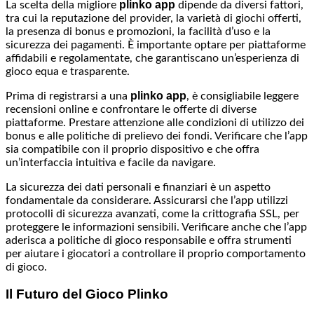
plinko app
La scelta della migliore
dipende da diversi fattori,
tra cui la reputazione del provider, la varietà di giochi offerti,
la presenza di bonus e promozioni, la facilità d’uso e la
sicurezza dei pagamenti. È importante optare per piattaforme
affidabili e regolamentate, che garantiscano un’esperienza di
gioco equa e trasparente.
plinko app
Prima di registrarsi a una
, è consigliabile leggere
recensioni online e confrontare le offerte di diverse
piattaforme. Prestare attenzione alle condizioni di utilizzo dei
bonus e alle politiche di prelievo dei fondi. Verificare che l’app
sia compatibile con il proprio dispositivo e che offra
un’interfaccia intuitiva e facile da navigare.
La sicurezza dei dati personali e finanziari è un aspetto
fondamentale da considerare. Assicurarsi che l’app utilizzi
protocolli di sicurezza avanzati, come la crittografia SSL, per
proteggere le informazioni sensibili. Verificare anche che l’app
aderisca a politiche di gioco responsabile e offra strumenti
per aiutare i giocatori a controllare il proprio comportamento
di gioco.
Il Futuro del Gioco Plinko