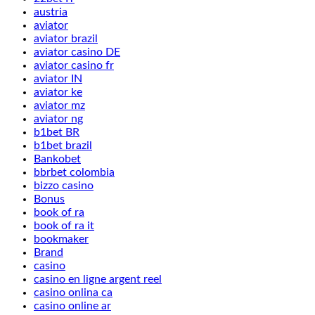
austria
aviator
aviator brazil
aviator casino DE
aviator casino fr
aviator IN
aviator ke
aviator mz
aviator ng
b1bet BR
b1bet brazil
Bankobet
bbrbet colombia
bizzo casino
Bonus
book of ra
book of ra it
bookmaker
Brand
casino
casino en ligne argent reel
casino onlina ca
casino online ar