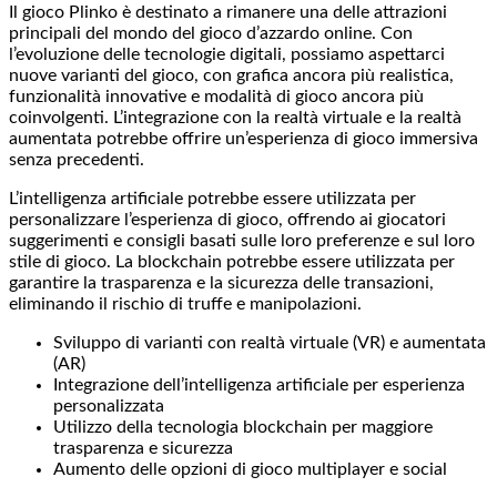
Il gioco Plinko è destinato a rimanere una delle attrazioni
principali del mondo del gioco d’azzardo online. Con
l’evoluzione delle tecnologie digitali, possiamo aspettarci
nuove varianti del gioco, con grafica ancora più realistica,
funzionalità innovative e modalità di gioco ancora più
coinvolgenti. L’integrazione con la realtà virtuale e la realtà
aumentata potrebbe offrire un’esperienza di gioco immersiva
senza precedenti.
L’intelligenza artificiale potrebbe essere utilizzata per
personalizzare l’esperienza di gioco, offrendo ai giocatori
suggerimenti e consigli basati sulle loro preferenze e sul loro
stile di gioco. La blockchain potrebbe essere utilizzata per
garantire la trasparenza e la sicurezza delle transazioni,
eliminando il rischio di truffe e manipolazioni.
Sviluppo di varianti con realtà virtuale (VR) e aumentata
(AR)
Integrazione dell’intelligenza artificiale per esperienza
personalizzata
Utilizzo della tecnologia blockchain per maggiore
trasparenza e sicurezza
Aumento delle opzioni di gioco multiplayer e social