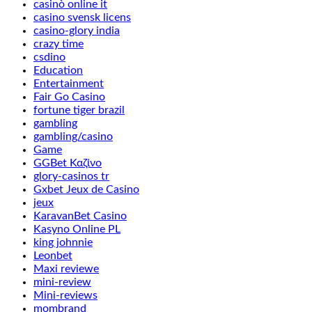
casinò online it
casino svensk licens
casino-glory india
crazy time
csdino
Education
Entertainment
Fair Go Casino
fortune tiger brazil
gambling
gambling/casino
Game
GGBet Καζίνο
glory-casinos tr
Gxbet Jeux de Casino
jeux
KaravanBet Casino
Kasyno Online PL
king johnnie
Leonbet
Maxi reviewe
mini-review
Mini-reviews
mombrand