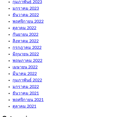
กุมภาพันธ์ 2023
มกราคม 2023
ธันวาคม 2022
พฤศจิกายน 2022
ตุลาคม 2022
กันยายน 2022
สิงหาคม 2022
กรกฎาคม 2022
มิถุนายน 2022
พฤษภาคม 2022
เมษายน 2022
มีนาคม 2022
กุมภาพันธ์ 2022
มกราคม 2022
ธันวาคม 2021
พฤศจิกายน 2021
ตุลาคม 2021