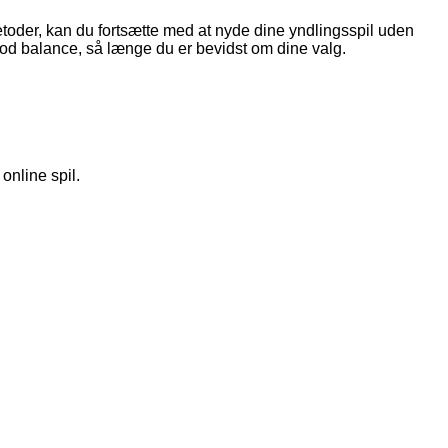
oder, kan du fortsætte med at nyde dine yndlingsspil uden
n god balance, så længe du er bevidst om dine valg.
online spil.