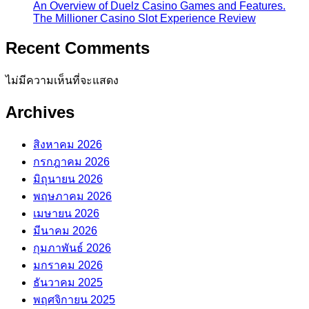
An Overview of Duelz Casino Games and Features.
The Millioner Casino Slot Experience Review
Recent Comments
ไม่มีความเห็นที่จะแสดง
Archives
สิงหาคม 2026
กรกฎาคม 2026
มิถุนายน 2026
พฤษภาคม 2026
เมษายน 2026
มีนาคม 2026
กุมภาพันธ์ 2026
มกราคม 2026
ธันวาคม 2025
พฤศจิกายน 2025