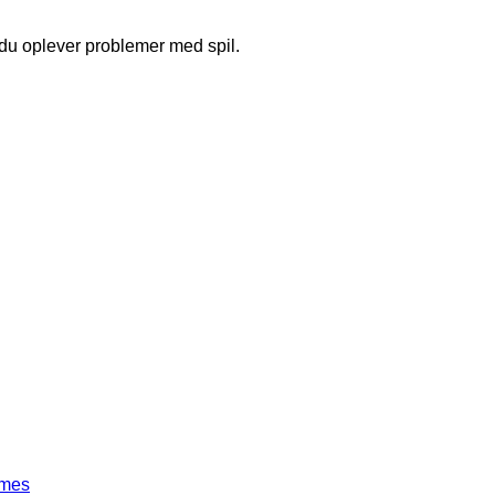
 du oplever problemer med spil.
ames