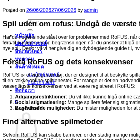
Posted on
26/06/2026
27/06/2026
by
admin
Spil uden om rofus: Undgå de værste f
ค้นหา:
หน้าหลัก
Har du nogensinde stået over for problemer med RoFUS, når du 
føre til frustrationer og begrænsninger, når du ønsker at tilgå o
แผงโซล่าเซลล์
nye spil. Derfor vil vi her give dig en dybdegående guide til,
อินเวอร์เตอร์
บทความ
Forstå RoFUS og dets konsekvenser
สินค้าทั้งหมด
แผงโซล่าเซลล์
RoFUS er et vigtigt værktøj, der er designet til at beskytte spi
til en række online spiltjenester. For mange er det en nødvend
อินเวอร์เตอร์
væsentligste konsekvenser ved at være registreret i RoFUS:
ติดต่อเรา
Adgangsrestriktioner:
Du vil ikke kunne tilgå online c
0
Social stigmatisering:
Mange spillere føler sig stigmatise
Begrænsede muligheder:
Du mister muligheden for at sp
ตะกร้าสินค้า
Find alternative spilmetoder
Selvom RoFUS kan skabe barrierer, er der stadig mange mulighede