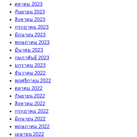
ตุลาคม 2023
กันยายน 2023
สิงหาคม 2023
กรกฎาคม 2023
มิถุนายน 2023
พฤษภาคม 2023
มีนาคม 2023
กุมภาพันธ์ 2023
มกราคม 2023
ธันวาคม 2022
พฤศจิกายน 2022
ตุลาคม 2022
กันยายน 2022
สิงหาคม 2022
กรกฎาคม 2022
มิถุนายน 2022
พฤษภาคม 2022
เมษายน 2022