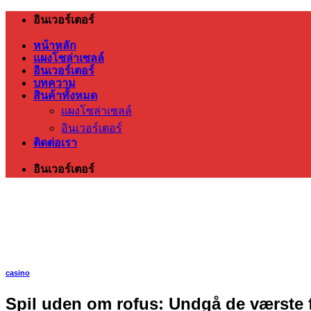
ข้าม
อินเวอร์เตอร์
ไป
หน้าหลัก
ยัง
แผงโซล่าเซลล์
อินเวอร์เตอร์
เนื้อหา
บทความ
สินค้าทั้งหมด
แผงโซล่าเซลล์
อินเวอร์เตอร์
ติดต่อเรา
อินเวอร์เตอร์
casino
Spil uden om rofus: Undgå de værste f