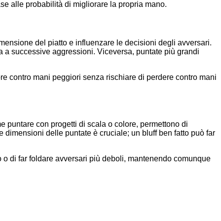
se alle probabilità di migliorare la propria mano.
mensione del piatto e influenzare le decisioni degli avversari.
a a successive aggressioni. Viceversa, puntate più grandi
re contro mani peggiori senza rischiare di perdere contro mani
e puntare con progetti di scala o colore, permettono di
 dimensioni delle puntate è cruciale; un bluff ben fatto può far
no o di far foldare avversari più deboli, mantenendo comunque