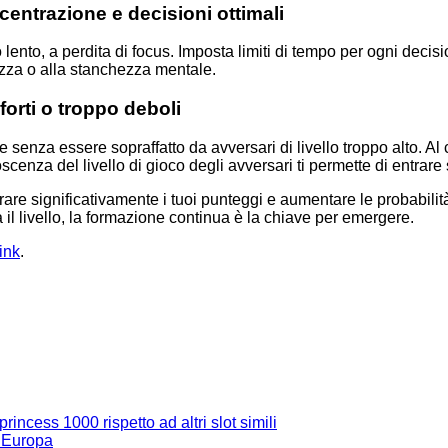
centrazione e decisioni ottimali
o lento, a perdita di focus. Imposta limiti di tempo per ogni deci
hezza o alla stanchezza mentale.
forti o troppo deboli
 senza essere sopraffatto da avversari di livello troppo alto. Al c
cenza del livello di gioco degli avversari ti permette di entrare s
are significativamente i tuoi punteggi e aumentare le probabilità
ia il livello, la formazione continua è la chiave per emergere.
ink
.
rincess 1000 rispetto ad altri slot simili
n Europa