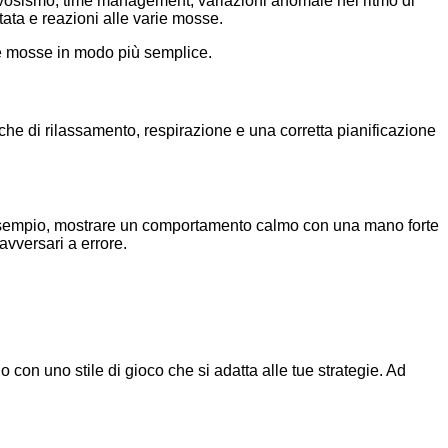
ervosismo, time management, variazioni anomale nel ritmo di
tata e reazioni alle varie mosse.
tue mosse in modo più semplice.
iche di rilassamento, respirazione e una corretta pianificazione
Ad esempio, mostrare un comportamento calmo con una mano forte
vversari a errore.
con uno stile di gioco che si adatta alle tue strategie. Ad