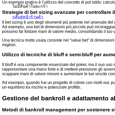
Un esempio pratico è l’utilizzo del concetto di pot odds: calcol
ไม่มีสินค้าในตะกร้า
Strategie di bet sizing avanzate per controllare il
กลับสู่หน้าร้านค้า
Il bet sizing è uno degli strumenti più potente nel arsenale del
Ad esempio, una bet di dimensioni più piccole può incoraggiar
possono far foldare mani di valore medio, consolidando il tuo v
Una tecnica molto usata consiste nel “value bet” di dimensioni
migliori.
Utilizzo di tecniche di bluff e semi-bluff per aum
Il bluff è una componente essenziale del poker, ma il suo uso s
rappresentare una mano forte e di mettere pressione gli avversar
scappare mani di valore minore e aumentare le tue vincite co
Ad esempio, quando hai un progetto di colore con molti out, pu
un equilibrio tra rischio e potenziale profitto.
Gestione del bankroll e adattamento a
Metodi di bankroll management per sostenere st