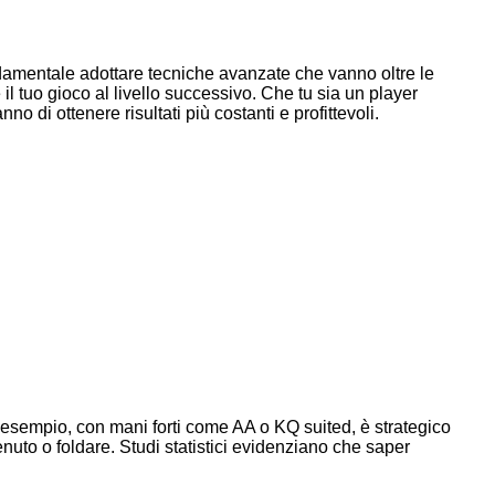
fondamentale adottare tecniche avanzate che vanno oltre le
il tuo gioco al livello successivo. Che tu sia un player
o di ottenere risultati più costanti e profittevoli.
d esempio, con mani forti come AA o KQ suited, è strategico
nuto o foldare. Studi statistici evidenziano che saper