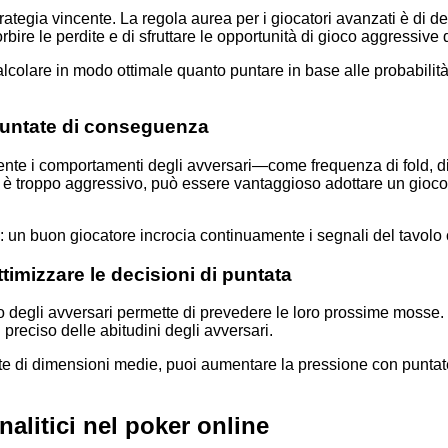
tegia vincente. La regola aurea per i giocatori avanzati è di de
bire le perdite e di sfruttare le opportunità di gioco aggressive
lcolare in modo ottimale quanto puntare in base alle probabilità d
 puntate di conseguenza
te i comportamenti degli avversari—come frequenza di fold, di
olo è troppo aggressivo, può essere vantaggioso adottare un gioco
: un buon giocatore incrocia continuamente i segnali del tavolo c
ttimizzare le decisioni di puntata
 degli avversari permette di prevedere le loro prossime mosse. St
preciso delle abitudini degli avversari.
e di dimensioni medie, puoi aumentare la pressione con puntate 
alitici nel poker online