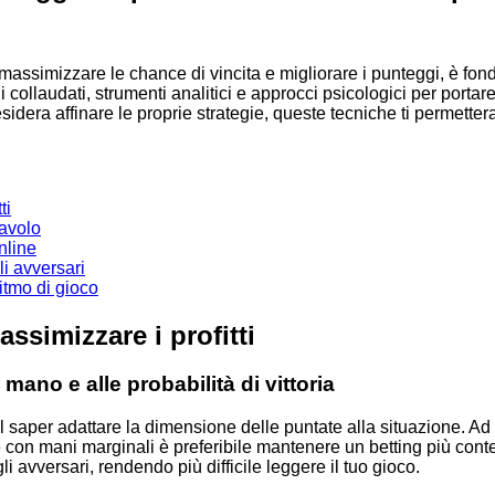
Per massimizzare le chance di vincita e migliorare i punteggi, è 
collaudati, strumenti analitici e approcci psicologici per portare 
dera affinare le proprie strategie, queste tecniche ti permetterann
ti
tavolo
nline
li avversari
itmo di gioco
ssimizzare i profitti
mano e alle probabilità di vittoria
el saper adattare la dimensione delle puntate alla situazione. A
 con mani marginali è preferibile mantenere un betting più conte
i avversari, rendendo più difficile leggere il tuo gioco.