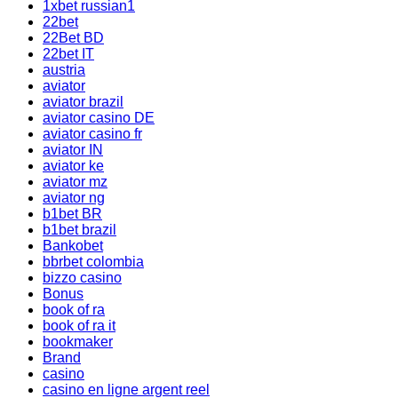
1xbet russian1
22bet
22Bet BD
22bet IT
austria
aviator
aviator brazil
aviator casino DE
aviator casino fr
aviator IN
aviator ke
aviator mz
aviator ng
b1bet BR
b1bet brazil
Bankobet
bbrbet colombia
bizzo casino
Bonus
book of ra
book of ra it
bookmaker
Brand
casino
casino en ligne argent reel