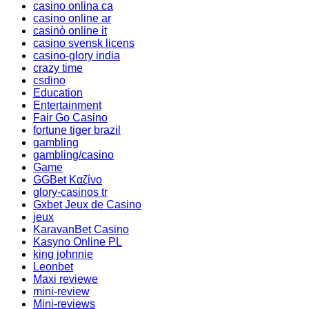
casino onlina ca
casino online ar
casinò online it
casino svensk licens
casino-glory india
crazy time
csdino
Education
Entertainment
Fair Go Casino
fortune tiger brazil
gambling
gambling/casino
Game
GGBet Καζίνο
glory-casinos tr
Gxbet Jeux de Casino
jeux
KaravanBet Casino
Kasyno Online PL
king johnnie
Leonbet
Maxi reviewe
mini-review
Mini-reviews