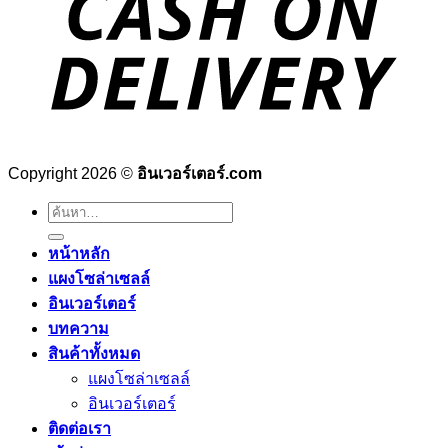
Copyright 2026 ©
อินเวอร์เตอร์.com
ค้นหา:
หน้าหลัก
แผงโซล่าเซลล์
อินเวอร์เตอร์
บทความ
สินค้าทั้งหมด
แผงโซล่าเซลล์
อินเวอร์เตอร์
ติดต่อเรา