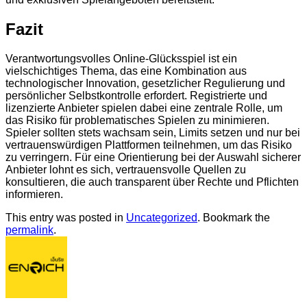
Fazit
Verantwortungsvolles Online-Glücksspiel ist ein
vielschichtiges Thema, das eine Kombination aus
technologischer Innovation, gesetzlicher Regulierung und
persönlicher Selbstkontrolle erfordert. Registrierte und
lizenzierte Anbieter spielen dabei eine zentrale Rolle, um
das Risiko für problematisches Spielen zu minimieren.
Spieler sollten stets wachsam sein, Limits setzen und nur bei
vertrauenswürdigen Plattformen teilnehmen, um das Risiko
zu verringern. Für eine Orientierung bei der Auswahl sicherer
Anbieter lohnt es sich, vertrauensvolle Quellen zu
konsultieren, die auch transparent über Rechte und Pflichten
informieren.
This entry was posted in
Uncategorized
. Bookmark the
permalink
.