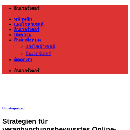
ข้าม
อินเวอร์เตอร์
ไป
หน้าหลัก
ยัง
แผงโซล่าเซลล์
อินเวอร์เตอร์
เนื้อหา
บทความ
สินค้าทั้งหมด
แผงโซล่าเซลล์
อินเวอร์เตอร์
ติดต่อเรา
อินเวอร์เตอร์
Uncategorized
Strategien für
verantwortungsbewusstes Online-