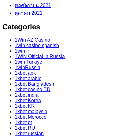
พฤศจิกายน 2021
ตุลาคม 2021
Categories
1Win AZ Casino
1win casino spanish
1win fr
1WIN Official In Russia
1win Turkiye
1winRussia
1xbet apk
1xbet arabic
1xbet Bangladesh
1xbet casino BD
1xbet india
1xbet Korea
1xbet KR
1xbet malaysia
1xbet Morocco
1xbet pt
1xbet RU
1xbet russian