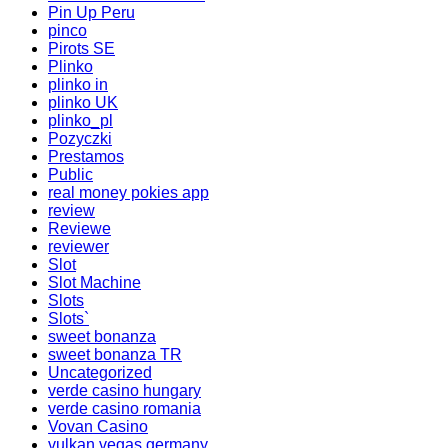
Pin Up Peru
pinco
Pirots SE
Plinko
plinko in
plinko UK
plinko_pl
Pozyczki
Prestamos
Public
real money pokies app
review
Reviewe
reviewer
Slot
Slot Machine
Slots
Slots`
sweet bonanza
sweet bonanza TR
Uncategorized
verde casino hungary
verde casino romania
Vovan Casino
vulkan vegas germany