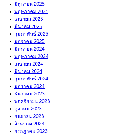
มิถุนายน 2025
พฤษภาคม 2025
เมษายน 2025
มีนาคม 2025
กุมภาพันธ์ 2025
มกราคม 2025
มิถุนายน 2024
พฤษภาคม 2024
เมษายน 2024
มีนาคม 2024
กุมภาพันธ์ 2024
มกราคม 2024
ธันวาคม 2023
พฤศจิกายน 2023
ตุลาคม 2023
กันยายน 2023
สิงหาคม 2023
กรกฎาคม 2023