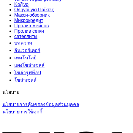
Καζίνο
Οδηγοί για Παίκτες
Макси-обзорник
Микрокредит
Пролив мейнов
Пролив сетки
сателлиты
บทความ
อินเวอร์เตอร์
เทคโนโลยี
แผงโซล่าเซลล์
โซล่ารูฟท็อป
โซล่าเซลล์
นโยบาย
นโยบายการคุ้มครองข้อมูลส่วนบุคคล
นโยบายการใช้คุกกี้