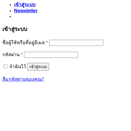
เข้าสู่ระบบ
Newsletter
เข้าสู่ระบบ
ต้องการ
ชื่อผู้ใช้หรือที่อยู่อีเมล
*
ต้องการ
รหัสผ่าน
*
จำฉันไว้
เข้าสู่ระบบ
ลืมรหัสผ่านของคุณ?