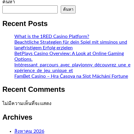
ค้นหา
ค้นหา
Recent Posts
What is the 1RED Casino Platform?
Beachtliche Strategien für dein Spiel mit simsinos und
langfristigem Erfolg erzielen
BetPlays Casino Overview: A Look at Online Gaming
Options.
Intéressant_parcours_avec_playjonny_découvrez_une_e
xpérience_de_jeu_unique_et
FamBet Casino – Hra Časova na Slot Máchání Fortune
Recent Comments
ไม่มีความเห็นที่จะแสดง
Archives
สิงหาคม 2026