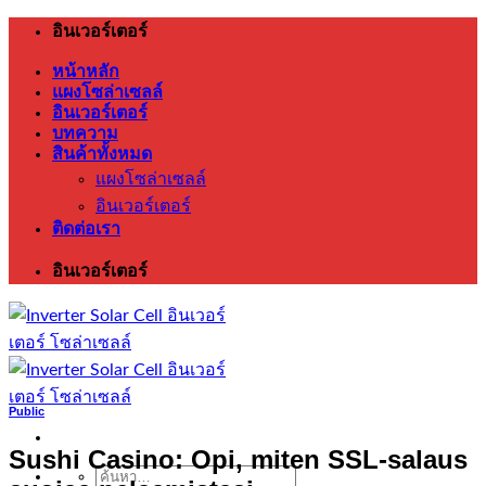
ข้าม
อินเวอร์เตอร์
ไป
หน้าหลัก
ยัง
แผงโซล่าเซลล์
เนื้อหา
อินเวอร์เตอร์
บทความ
สินค้าทั้งหมด
แผงโซล่าเซลล์
อินเวอร์เตอร์
ติดต่อเรา
อินเวอร์เตอร์
Public
Sushi Casino: Opi, miten SSL-salaus
ค้นหา: