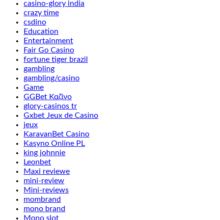
casino-glory india
crazy time
csdino
Education
Entertainment
Fair Go Casino
fortune tiger brazil
gambling
gambling/casino
Game
GGBet Καζίνο
glory-casinos tr
Gxbet Jeux de Casino
jeux
KaravanBet Casino
Kasyno Online PL
king johnnie
Leonbet
Maxi reviewe
mini-review
Mini-reviews
mombrand
mono brand
Mono slot