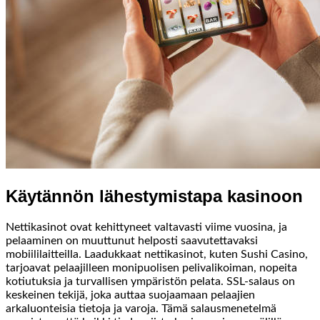
Käytännön lähestymistapa kasinoon
Nettikasinot ovat kehittyneet valtavasti viime vuosina, ja
pelaaminen on muuttunut helposti saavutettavaksi
mobiililaitteilla. Laadukkaat nettikasinot, kuten Sushi Casino,
tarjoavat pelaajilleen monipuolisen pelivalikoiman, nopeita
kotiutuksia ja turvallisen ympäristön pelata. SSL-salaus on
keskeinen tekijä, joka auttaa suojaamaan pelaajien
arkaluonteisia tietoja ja varoja. Tämä salausmenetelmä