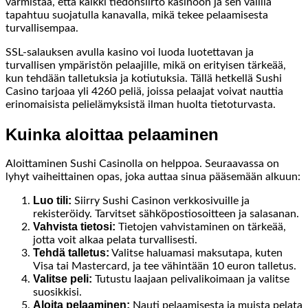
varmistaa, että kaikki tiedonsiirto kasinoon ja sen välillä
tapahtuu suojatulla kanavalla, mikä tekee pelaamisesta
turvallisempaa.
SSL-salauksen avulla kasino voi luoda luotettavan ja
turvallisen ympäristön pelaajille, mikä on erityisen tärkeää,
kun tehdään talletuksia ja kotiutuksia. Tällä hetkellä Sushi
Casino tarjoaa yli 4260 peliä, joissa pelaajat voivat nauttia
erinomaisista pelielämyksistä ilman huolta tietoturvasta.
Kuinka aloittaa pelaaminen
Aloittaminen Sushi Casinolla on helppoa. Seuraavassa on
lyhyt vaiheittainen opas, joka auttaa sinua pääsemään alkuun:
Luo tili:
Siirry Sushi Casinon verkkosivuille ja
rekisteröidy. Tarvitset sähköpostiosoitteen ja salasanan.
Vahvista tietosi:
Tietojen vahvistaminen on tärkeää,
jotta voit alkaa pelata turvallisesti.
Tehdä talletus:
Valitse haluamasi maksutapa, kuten
Visa tai Mastercard, ja tee vähintään 10 euron talletus.
Valitse peli:
Tutustu laajaan pelivalikoimaan ja valitse
suosikkisi.
Aloita pelaaminen:
Nauti pelaamisesta ja muista pelata