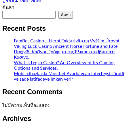
รูฟท็อป
,
โซล่าเซลล์
ค้นหา
ค้นหา
Recent Posts
FamBet Casino – Herní Exkluzivita na Vyšším Úrovní
Viking Luck Casino Ancient Norse Fortune and Fate
Παιχνίδι Καζίνου Τρόφιμο της Έλικας στο Ιβύμπεϊτ
Κασίνο.
What is Legzo Casino? An Overview of Its Gaming
Options and Services.
Mobil cihazlarda Mostbet Azərbaycan interfeysi sürətli
və sadə istifadəyə imkan verir
Recent Comments
ไม่มีความเห็นที่จะแสดง
Archives