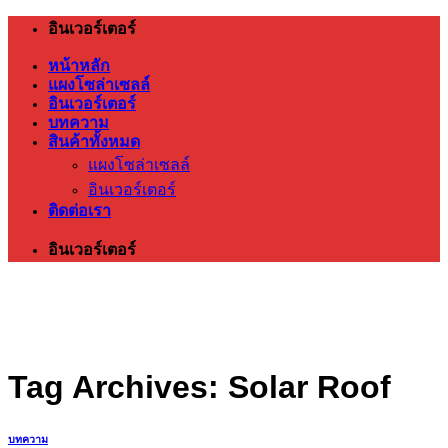
ข้าม
อินเวอร์เตอร์
ไป
หน้าหลัก
ยัง
แผงโซล่าเซลล์
เนื้อหา
อินเวอร์เตอร์
บทความ
สินค้าทั้งหมด
แผงโซล่าเซลล์
อินเวอร์เตอร์
ติดต่อเรา
อินเวอร์เตอร์
Tag Archives:
Solar Roof
บทความ