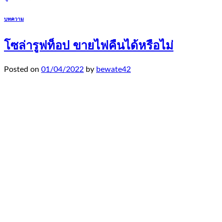
บทความ
โซล่ารูฟท็อป ขายไฟคืนได้หรือไม่
Posted on
01/04/2022
by
bewate42