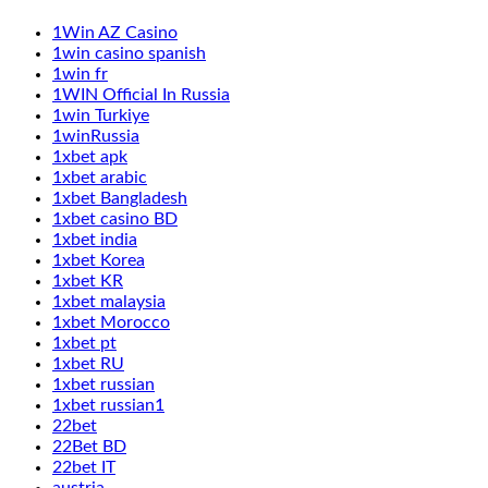
1Win AZ Casino
1win casino spanish
1win fr
1WIN Official In Russia
1win Turkiye
1winRussia
1xbet apk
1xbet arabic
1xbet Bangladesh
1xbet casino BD
1xbet india
1xbet Korea
1xbet KR
1xbet malaysia
1xbet Morocco
1xbet pt
1xbet RU
1xbet russian
1xbet russian1
22bet
22Bet BD
22bet IT