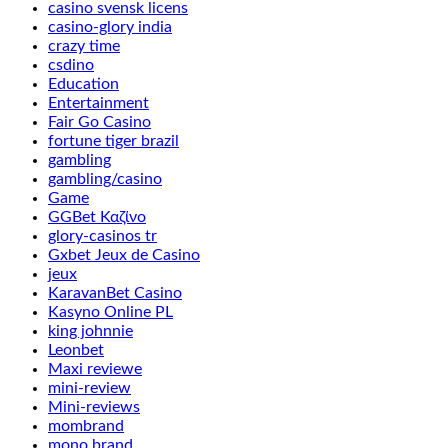
casino svensk licens
casino-glory india
crazy time
csdino
Education
Entertainment
Fair Go Casino
fortune tiger brazil
gambling
gambling/casino
Game
GGBet Καζίνο
glory-casinos tr
Gxbet Jeux de Casino
jeux
KaravanBet Casino
Kasyno Online PL
king johnnie
Leonbet
Maxi reviewe
mini-review
Mini-reviews
mombrand
mono brand