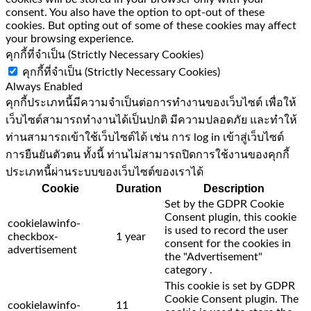
consent. You also have the option to opt-out of these
cookies. But opting out of some of these cookies may affect
your browsing experience.
คุกกี้ที่จำเป็น (Strictly Necessary Cookies)
คุกกี้ที่จำเป็น (Strictly Necessary Cookies)
Always Enabled
คุกกี้ประเภทนี้มีความจำเป็นต่อการทำงานของเว็บไซต์ เพื่อให้
เว็บไซต์สามารถทำงานได้เป็นปกติ มีความปลอดภัย และทำให้
ท่านสามารถเข้าใช้เว็บไซต์ได้ เช่น การ log in เข้าสู่เว็บไซต์
การยืนยันตัวตน ทั้งนี้ ท่านไม่สามารถปิดการใช้งานของคุกกี้
ประเภทนี้ผ่านระบบของเว็บไซต์ของเราได้
Cookie
Duration
Description
Set by the GDPR Cookie
Consent plugin, this cookie
cookielawinfo-
is used to record the user
checkbox-
1 year
consent for the cookies in
advertisement
the "Advertisement"
category .
This cookie is set by GDPR
Cookie Consent plugin. The
cookielawinfo-
11