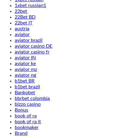
1xbet russian1
22bet
22Bet BD
22bet IT
austria
aviator
aviator brazil
aviator casino DE
aviator casino fr
aviator IN
aviator ke
aviator mz
aviator ng
b1bet BR
b1bet brazil
Bankobet
bbrbet colombia
bizzo casino
Bonus
book of ra
book of ra it
bookmaker
Brand