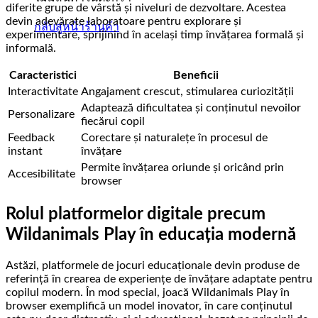
diferite grupe de vârstă și niveluri de dezvoltare. Acestea
devin adevărate laboratoare pentru explorare și
กลับสู่หน้าร้านค้า
experimentare, sprijinind în același timp învățarea formală și
informală.
Caracteristici
Beneficii
Interactivitate
Angajament crescut, stimularea curiozității
Adaptează dificultatea și conținutul nevoilor
Personalizare
fiecărui copil
Feedback
Corectare și naturalețe în procesul de
instant
învățare
Permite învățarea oriunde și oricând prin
Accesibilitate
browser
Rolul platformelor digitale precum
Wildanimals Play în educația modernă
Astăzi, platformele de jocuri educaționale devin produse de
referință în crearea de experiențe de învățare adaptate pentru
copilul modern. În mod special, joacă Wildanimals Play în
browser exemplifică un model inovator, în care conținutul