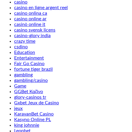
casino
casino en ligne argent reel
casino onlina ca
casino online ar
casinò online it
casino svensk licens
casino-glory india
crazy time
csdino
Education
Entertainment
Fair Go Casino
fortune tiger brazil
gambling
gambling/casino
Game
GGBet Καζίνο
glory-casinos tr
Gxbet Jeux de Casino
jeux
KaravanBet Casino
Kasyno Online PL
king johnnie
Leonbet