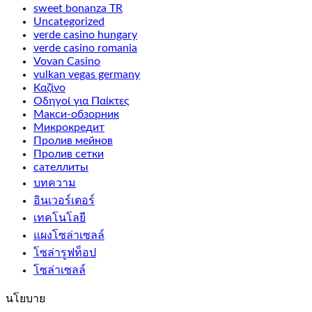
sweet bonanza TR
Uncategorized
verde casino hungary
verde casino romania
Vovan Casino
vulkan vegas germany
Καζίνο
Οδηγοί για Παίκτες
Макси-обзорник
Микрокредит
Пролив мейнов
Пролив сетки
сателлиты
บทความ
อินเวอร์เตอร์
เทคโนโลยี
แผงโซล่าเซลล์
โซล่ารูฟท็อป
โซล่าเซลล์
นโยบาย