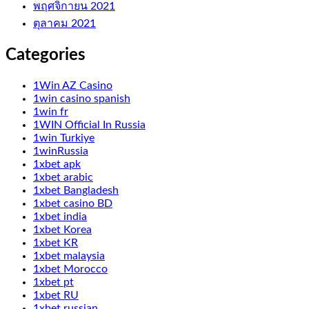
พฤศจิกายน 2021
ตุลาคม 2021
Categories
1Win AZ Casino
1win casino spanish
1win fr
1WIN Official In Russia
1win Turkiye
1winRussia
1xbet apk
1xbet arabic
1xbet Bangladesh
1xbet casino BD
1xbet india
1xbet Korea
1xbet KR
1xbet malaysia
1xbet Morocco
1xbet pt
1xbet RU
1xbet russian