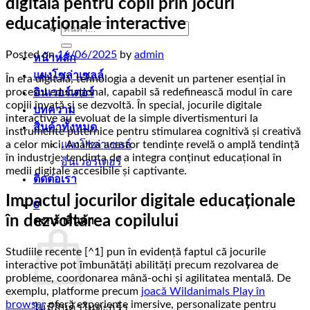
digitală pentru copii prin jocuri
educaționale interactive
ค้นหา:
Posted on
16/06/2025
by
admin
หน้าหลัก
แผงโซล่าเซลล์
În era digitală, tehnologia a devenit un partener esențial în
procesul educațional, capabil să redefinească modul în care
อินเวอร์เตอร์
copiii învață și se dezvoltă. În special, jocurile digitale
บทความ
interactive au evoluat de la simple divertismenturi la
สินค้าทั้งหมด
instrumente puternice pentru stimularea cognitivă și creativă
a celor mici. Analiza acestor tendințe revelă o amplă tendință
แผงโซล่าเซลล์
în industrie: tendința de a integra conținut educațional în
อินเวอร์เตอร์
medii digitale accesibile și captivante.
ติดต่อเรา
Impactul jocurilor digitale educaționale
0
în dezvoltarea copilului
ตะกร้าสินค้า
Studiile recente [^1] pun în evidență faptul că jocurile
interactive pot îmbunătăți abilități precum rezolvarea de
probleme, coordonarea mână-ochi și agilitatea mentală. De
exemplu, platforme precum
joacă Wildanimals Play în
browser
oferă experiențe imersive, personalizate pentru
ไม่มีสินค้าในตะกร้า