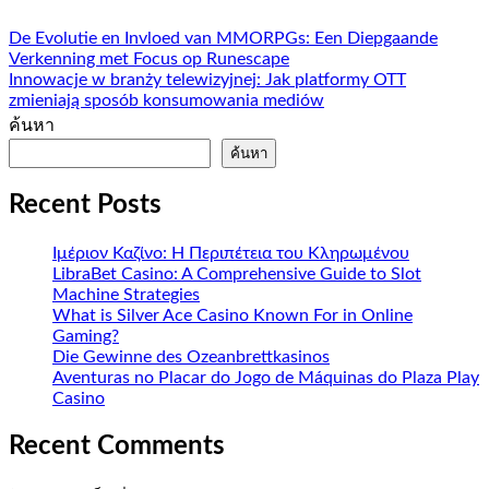
De Evolutie en Invloed van MMORPGs: Een Diepgaande
Verkenning met Focus op Runescape
Innowacje w branży telewizyjnej: Jak platformy OTT
zmieniają sposób konsumowania mediów
ค้นหา
ค้นหา
Recent Posts
Ιμέριον Καζίνο: Η Περιπέτεια του Κληρωμένου
LibraBet Casino: A Comprehensive Guide to Slot
Machine Strategies
What is Silver Ace Casino Known For in Online
Gaming?
Die Gewinne des Ozeanbrettkasinos
Aventuras no Placar do Jogo de Máquinas do Plaza Play
Casino
Recent Comments