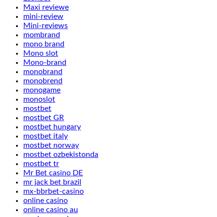
Maxi reviewe
mini-review
Mini-reviews
mombrand
mono brand
Mono slot
Mono-brand
monobrand
monobrend
monogame
monoslot
mostbet
mostbet GR
mostbet hungary
mostbet italy
mostbet norway
mostbet ozbekistonda
mostbet tr
Mr Bet casino DE
mr jack bet brazil
mx-bbrbet-casino
online casino
online casino au