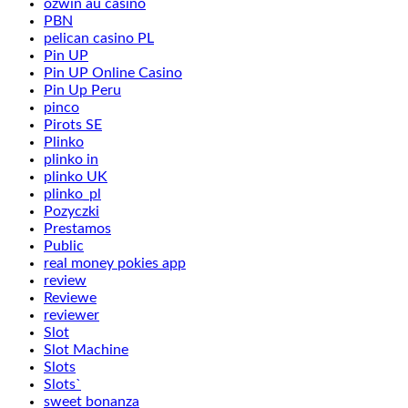
ozwin au casino
PBN
pelican casino PL
Pin UP
Pin UP Online Casino
Pin Up Peru
pinco
Pirots SE
Plinko
plinko in
plinko UK
plinko_pl
Pozyczki
Prestamos
Public
real money pokies app
review
Reviewe
reviewer
Slot
Slot Machine
Slots
Slots`
sweet bonanza