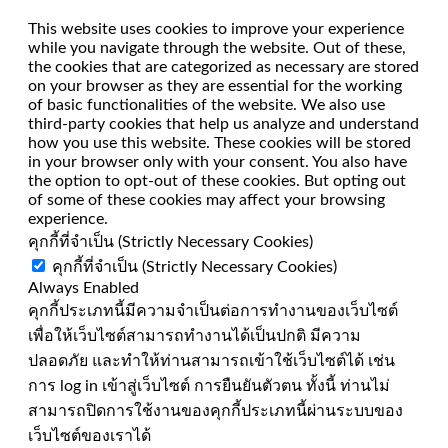
This website uses cookies to improve your experience
while you navigate through the website. Out of these,
the cookies that are categorized as necessary are stored
on your browser as they are essential for the working
of basic functionalities of the website. We also use
third-party cookies that help us analyze and understand
how you use this website. These cookies will be stored
in your browser only with your consent. You also have
the option to opt-out of these cookies. But opting out
of some of these cookies may affect your browsing
experience.
คุกกี้ที่จำเป็น (Strictly Necessary Cookies)
คุกกี้ที่จำเป็น (Strictly Necessary Cookies)
Always Enabled
คุกกี้ประเภทนี้มีความจำเป็นต่อการทำงานของเว็บไซต์
เพื่อให้เว็บไซต์สามารถทำงานได้เป็นปกติ มีความ
ปลอดภัย และทำให้ท่านสามารถเข้าใช้เว็บไซต์ได้ เช่น
การ log in เข้าสู่เว็บไซต์ การยืนยันตัวตน ทั้งนี้ ท่านไม่
สามารถปิดการใช้งานของคุกกี้ประเภทนี้ผ่านระบบของ
เว็บไซต์ของเราได้