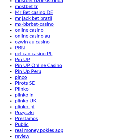
mostbet ozbekistonda
mostbet tr
Mr Bet casino DE
mr jack bet brazil
mx-bbrbet-casino
online casino
online casino au
ozwin au casino
PBN
pelican casino PL
Pin UP
Pin UP Online Casino
Pin Up Peru
pinco
Pirots SE
Plinko
plinko in
plinko UK
plinko_pl
Pozyczki
Prestamos
Public
real money pokies app
review