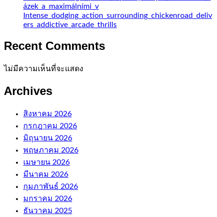
ázek_a_maximálními_v
Intense_dodging_action_surrounding_chickenroad_deliv
ers_addictive_arcade_thrills
Recent Comments
ไม่มีความเห็นที่จะแสดง
Archives
สิงหาคม 2026
กรกฎาคม 2026
มิถุนายน 2026
พฤษภาคม 2026
เมษายน 2026
มีนาคม 2026
กุมภาพันธ์ 2026
มกราคม 2026
ธันวาคม 2025