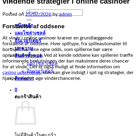
vindende strategier i online casinoer
ค้นหา:
Posted on
25/02/2026
by
admin
หน้าหลัก
Forståelse af oddsene
แผงโซล่าเซลล์
At vinde i online casinoer kræver en grundlæggende
อินเวอร์เตอร์
forståelse af oddsene. Hver spiltype, fra spilleautomater til
บทความ
bordspil, har sine egne odds, som spillerne bør være
opmærksomme på. Ved at kende oddsene kan spilleren træffe
สินค้าทั้งหมด
informerede beslutninger, der kan maksimere deres chancer
แผงโซล่าเซลล์
for at vinde. Det er også muligt at finde information om
อินเวอร์เตอร์
casino uden rofus
, som kan give indsigt i spil og strategier, der
ติดต่อเรา
hjælper med at øge vinderchancerne.
0
ตะกร้าสินค้า
ไม่มีสินค้าในตะกร้า