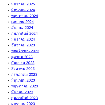
มกราคม 2025
มิถุนายน 2024
พฤษภาคม 2024
เมษายน 2024
มีนาคม 2024
กุมภาพันธ์ 2024
มกราคม 2024
ธันวาคม 2023
พฤศจิกายน 2023
ตุลาคม 2023
กันยายน 2023
สิงหาคม 2023
กรกฎาคม 2023
มิถุนายน 2023
พฤษภาคม 2023
มีนาคม 2023
กุมภาพันธ์ 2023
มกราคม 2023