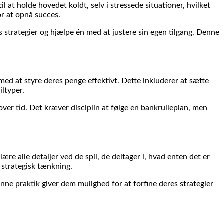
il at holde hovedet koldt, selv i stressede situationer, hvilket
or at opnå succes.
s strategier og hjælpe én med at justere sin egen tilgang. Denne
 med at styre deres penge effektivt. Dette inkluderer at sætte
iltyper.
over tid. Det kræver disciplin at følge en bankrulleplan, men
ære alle detaljer ved de spil, de deltager i, hvad enten det er
r strategisk tænkning.
enne praktik giver dem mulighed for at forfine deres strategier