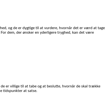
hed, og de er dygtige til at vurdere, hvornår det er værd at tage
For dem, der ønsker en yderligere tryghed, kan det være
de er villige til at tabe og at beslutte, hvornår de skal trække
le tidspunkter at satse.