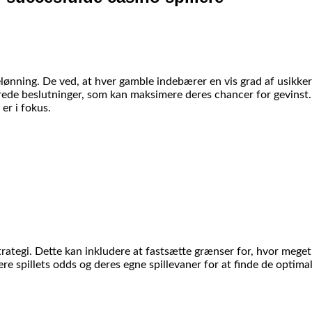
elønning. De ved, at hver gamble indebærer en vis grad af usikker
de beslutninger, som kan maksimere deres chancer for gevinst. 
er i fokus.
 strategi. Dette kan inkludere at fastsætte grænser for, hvor meget 
ere spillets odds og deres egne spillevaner for at finde de optima