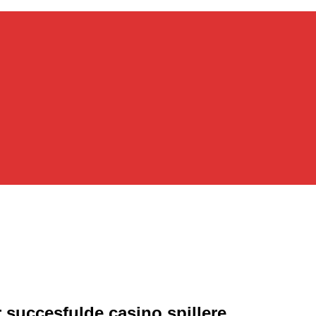
r succesfulde casino spillere