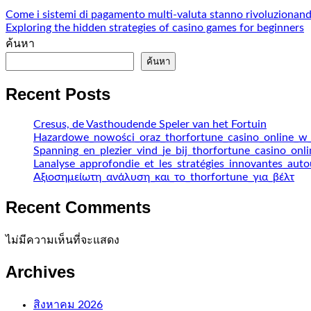
Come i sistemi di pagamento multi‑valuta stanno rivoluzionand
Exploring the hidden strategies of casino games for beginners
ค้นหา
ค้นหา
Recent Posts
Cresus, de Vasthoudende Speler van het Fortuin
Hazardowe_nowości_oraz_thorfortune_casino_online_w_
Spanning_en_plezier_vind_je_bij_thorfortune_casino_on
Lanalyse_approfondie_et_les_stratégies_innovantes_aut
Αξιοσημείωτη_ανάλυση_και_το_thorfortune_για_βέλτ
Recent Comments
ไม่มีความเห็นที่จะแสดง
Archives
สิงหาคม 2026