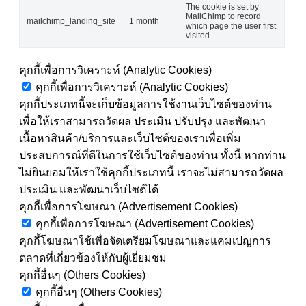
The cookie is set by
MailChimp to record
mailchimp_landing_site
1 month
which page the user first
visited.
คุกกี้เพื่อการวิเคราะห์ (Analytic Cookies)
คุกกี้เพื่อการวิเคราะห์ (Analytic Cookies)
คุกกี้ประเภทนี้จะเก็บข้อมูลการใช้งานเว็บไซต์ของท่าน
เพื่อให้เราสามารถวัดผล ประเมิน ปรับปรุง และพัฒนา
เนื้อหาสินค้า/บริการและเว็บไซต์ของเราเพื่อเพิ่ม
ประสบการณ์ที่ดีในการใช้เว็บไซต์ของท่าน ทั้งนี้ หากท่าน
ไม่ยินยอมให้เราใช้คุกกี้ประเภทนี้ เราจะไม่สามารถวัดผล
ประเมิน และพัฒนาเว็บไซต์ได้
คุกกี้เพื่อการโฆษณา (Advertisement Cookies)
คุกกี้เพื่อการโฆษณา (Advertisement Cookies)
คุกกี้โฆษณาใช้เพื่อจัดเตรียมโฆษณาและแคมเปญการ
ตลาดที่เกี่ยวข้องให้กับผู้เยี่ยมชม
คุกกี้อื่นๆ (Others Cookies)
คุกกี้อื่นๆ (Others Cookies)