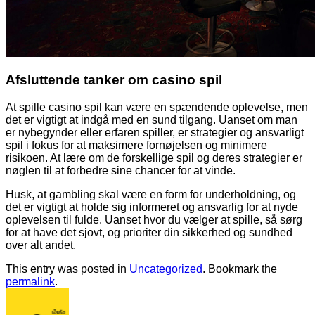
Afsluttende tanker om casino spil
At spille casino spil kan være en spændende oplevelse, men
det er vigtigt at indgå med en sund tilgang. Uanset om man
er nybegynder eller erfaren spiller, er strategier og ansvarligt
spil i fokus for at maksimere fornøjelsen og minimere
risikoen. At lære om de forskellige spil og deres strategier er
nøglen til at forbedre sine chancer for at vinde.
Husk, at gambling skal være en form for underholdning, og
det er vigtigt at holde sig informeret og ansvarlig for at nyde
oplevelsen til fulde. Uanset hvor du vælger at spille, så sørg
for at have det sjovt, og prioriter din sikkerhed og sundhed
over alt andet.
This entry was posted in
Uncategorized
. Bookmark the
permalink
.