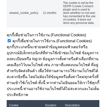
The cookie is set by the
GDPR Cookie Consent
plugin and is used to
viewed_cookie_policy
11 months
store whether or not user
has consented to the use
of cookies. It does not
store any personal data.
คุกกี้เพื่อช่วยในการใช้งาน (Functional Cookies)
คุกกี้เพื่อช่วยในการใช้งาน (Functional Cookies)
คุกกี้ประเภทนี้จะช่วยจดจำข้อมูลคอมพิวเตอร์หรือ
อุปกรณ์อิเล็กทรอนิกส์ที่ท่านใช้เข้าชมเว็บไซต์ ข้อมูลการ
ลงทะเบียนหรือ log in ข้อมูลการตั้งค่าหรือตัวเลือกที่ท่าน
เคยเลือกไว้บนเว็บไซต์ เช่น ภาษาที่แสดงบนเว็บไซต์ ที่อยู่
สำหรับจัดส่งสินค้า เพื่อให้ท่านสามารถใช้งานเว็บไซต์ได้
สะดวกยิ่งขึ้น โดยไม่ต้องให้ข้อมูลหรือตั้งค่าใหม่ทุกครั้งที่
ท่านเข้าใช้เว็บไซต์ ทั้งนี้ หากท่านไม่ยินยอมให้เราใช้คุกกี้
ประเภทนี้ ท่านอาจใช้งานเว็บไซต์ได้ไม่สะดวกและไม่เต็ม
ประสิทธิภาพ
Cookie
Duration
Description