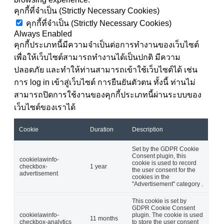
คุกกี้ที่จำเป็น (Strictly Necessary Cookies)
คุกกี้ที่จำเป็น (Strictly Necessary Cookies)
Always Enabled
คุกกี้ประเภทนี้มีความจำเป็นต่อการทำงานของเว็บไซต์
เพื่อให้เว็บไซต์สามารถทำงานได้เป็นปกติ มีความ
ปลอดภัย และทำให้ท่านสามารถเข้าใช้เว็บไซต์ได้ เช่น
การ log in เข้าสู่เว็บไซต์ การยืนยันตัวตน ทั้งนี้ ท่านไม่
สามารถปิดการใช้งานของคุกกี้ประเภทนี้ผ่านระบบของ
เว็บไซต์ของเราได้
Cookie
Duration
Description
Set by the GDPR Cookie
Consent plugin, this
cookielawinfo-
cookie is used to record
checkbox-
1 year
the user consent for the
advertisement
cookies in the
"Advertisement" category .
This cookie is set by
GDPR Cookie Consent
cookielawinfo-
plugin. The cookie is used
11 months
checkbox-analytics
to store the user consent