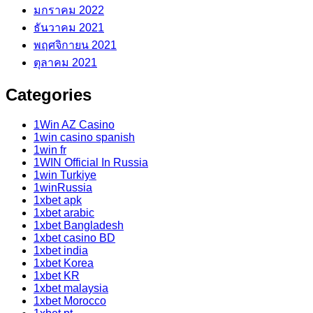
มกราคม 2022
ธันวาคม 2021
พฤศจิกายน 2021
ตุลาคม 2021
Categories
1Win AZ Casino
1win casino spanish
1win fr
1WIN Official In Russia
1win Turkiye
1winRussia
1xbet apk
1xbet arabic
1xbet Bangladesh
1xbet casino BD
1xbet india
1xbet Korea
1xbet KR
1xbet malaysia
1xbet Morocco