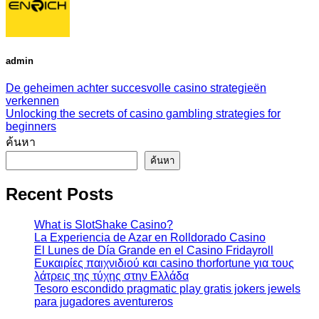
admin
De geheimen achter succesvolle casino strategieën
verkennen
Unlocking the secrets of casino gambling strategies for
beginners
ค้นหา
ค้นหา
Recent Posts
What is SlotShake Casino?
La Experiencia de Azar en Rolldorado Casino
El Lunes de Día Grande en el Casino Fridayroll
Ευκαιρίες παιχνιδιού και casino thorfortune για τους
λάτρεις της τύχης στην Ελλάδα
Tesoro escondido pragmatic play gratis jokers jewels
para jugadores aventureros