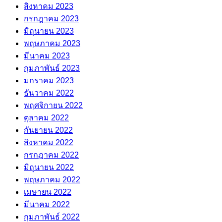
สิงหาคม 2023
กรกฎาคม 2023
มิถุนายน 2023
พฤษภาคม 2023
มีนาคม 2023
กุมภาพันธ์ 2023
มกราคม 2023
ธันวาคม 2022
พฤศจิกายน 2022
ตุลาคม 2022
กันยายน 2022
สิงหาคม 2022
กรกฎาคม 2022
มิถุนายน 2022
พฤษภาคม 2022
เมษายน 2022
มีนาคม 2022
กุมภาพันธ์ 2022