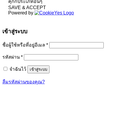
คุกกี้ประเภทอื่นๆ
SAVE & ACCEPT
Powered by
เข้าสู่ระบบ
ต้องการ
ชื่อผู้ใช้หรือที่อยู่อีเมล
*
ต้องการ
รหัสผ่าน
*
จำฉันไว้
เข้าสู่ระบบ
ลืมรหัสผ่านของคุณ?