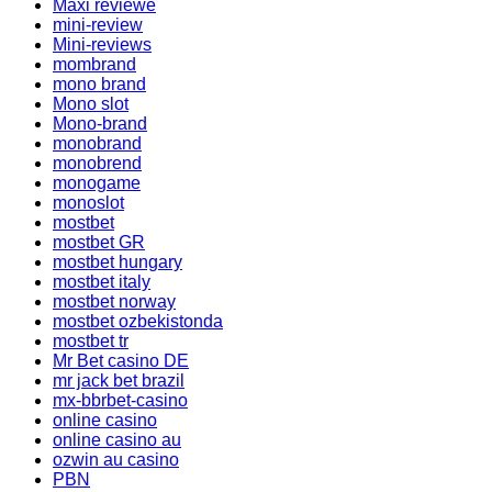
Maxi reviewe
mini-review
Mini-reviews
mombrand
mono brand
Mono slot
Mono-brand
monobrand
monobrend
monogame
monoslot
mostbet
mostbet GR
mostbet hungary
mostbet italy
mostbet norway
mostbet ozbekistonda
mostbet tr
Mr Bet casino DE
mr jack bet brazil
mx-bbrbet-casino
online casino
online casino au
ozwin au casino
PBN