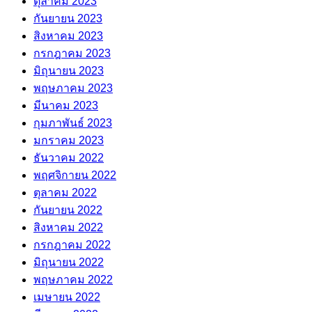
ตุลาคม 2023
กันยายน 2023
สิงหาคม 2023
กรกฎาคม 2023
มิถุนายน 2023
พฤษภาคม 2023
มีนาคม 2023
กุมภาพันธ์ 2023
มกราคม 2023
ธันวาคม 2022
พฤศจิกายน 2022
ตุลาคม 2022
กันยายน 2022
สิงหาคม 2022
กรกฎาคม 2022
มิถุนายน 2022
พฤษภาคม 2022
เมษายน 2022