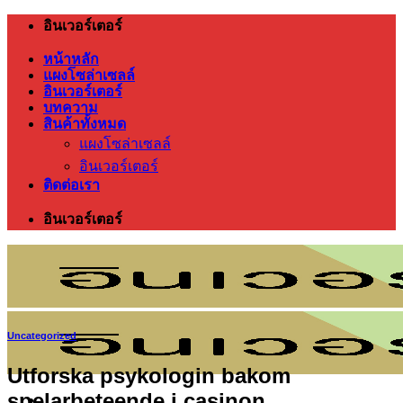
ข้าม
อินเวอร์เตอร์
ไป
หน้าหลัก
ยัง
แผงโซล่าเซลล์
อินเวอร์เตอร์
เนื้อหา
บทความ
สินค้าทั้งหมด
แผงโซล่าเซลล์
อินเวอร์เตอร์
ติดต่อเรา
อินเวอร์เตอร์
Uncategorized
Utforska psykologin bakom
spelarbeteende i casinon