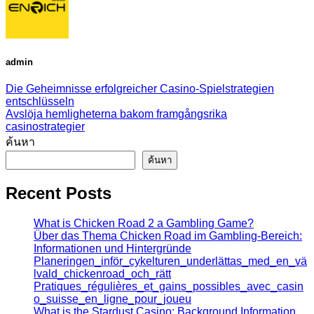
admin
Die Geheimnisse erfolgreicher Casino-Spielstrategien
entschlüsseln
Avslöja hemligheterna bakom framgångsrika
casinostrategier
ค้นหา
ค้นหา
Recent Posts
What is Chicken Road 2 a Gambling Game?
Über das Thema Chicken Road im Gambling-Bereich:
Informationen und Hintergründe
Planeringen_inför_cykelturen_underlättas_med_en_vä
lvald_chickenroad_och_rätt
Pratiques_régulières_et_gains_possibles_avec_casin
o_suisse_en_ligne_pour_joueu
What is the Stardust Casino: Background Information