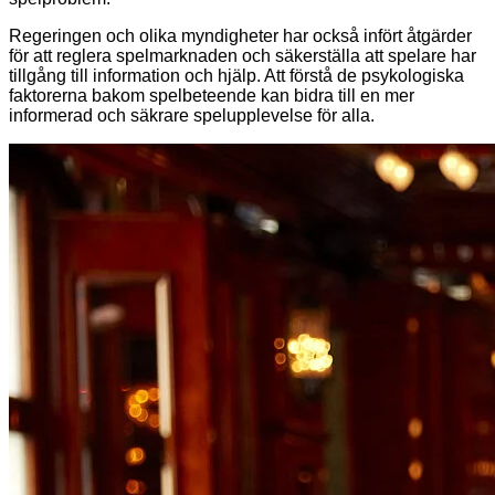
Regeringen och olika myndigheter har också infört åtgärder
för att reglera spelmarknaden och säkerställa att spelare har
tillgång till information och hjälp. Att förstå de psykologiska
faktorerna bakom spelbeteende kan bidra till en mer
informerad och säkrare spelupplevelse för alla.