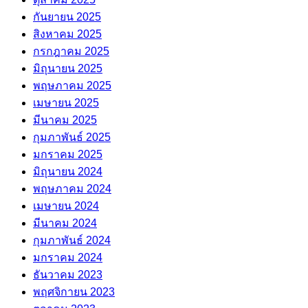
กันยายน 2025
สิงหาคม 2025
กรกฎาคม 2025
มิถุนายน 2025
พฤษภาคม 2025
เมษายน 2025
มีนาคม 2025
กุมภาพันธ์ 2025
มกราคม 2025
มิถุนายน 2024
พฤษภาคม 2024
เมษายน 2024
มีนาคม 2024
กุมภาพันธ์ 2024
มกราคม 2024
ธันวาคม 2023
พฤศจิกายน 2023