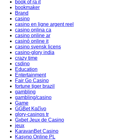
book of ra it
bookmaker
Brand
casino
casino en ligne argent reel
casino onlina ca
casino online ar
casinò online it
casino svensk licens
casino-glory india
crazy time
csdino
Education
Entertainment
Fair Go Casino
fortune tiger brazil
gambling
gambling/casino
Game
GGBet Καζίνο
glory-casinos tr
Gxbet Jeux de Casino
jeux
KaravanBet Casino
Kasyno Online PL