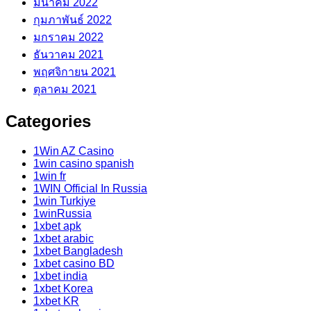
มีนาคม 2022
กุมภาพันธ์ 2022
มกราคม 2022
ธันวาคม 2021
พฤศจิกายน 2021
ตุลาคม 2021
Categories
1Win AZ Casino
1win casino spanish
1win fr
1WIN Official In Russia
1win Turkiye
1winRussia
1xbet apk
1xbet arabic
1xbet Bangladesh
1xbet casino BD
1xbet india
1xbet Korea
1xbet KR