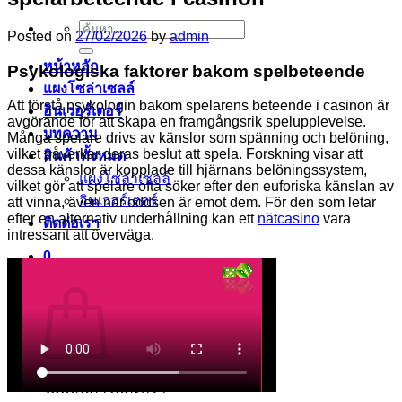
ค้นหา:
Posted on
27/02/2026
by
admin
หน้าหลัก
Psykologiska faktorer bakom spelbeteende
แผงโซล่าเซลล์
Att förstå psykologin bakom spelarens beteende i casinon är
อินเวอร์เตอร์
avgörande för att skapa en framgångsrik spelupplevelse.
บทความ
Många spelare drivs av känslor som spänning och belöning,
vilket påverkar deras beslut att spela. Forskning visar att
สินค้าทั้งหมด
dessa känslor är kopplade till hjärnans belöningssystem,
แผงโซล่าเซลล์
vilket gör att spelare ofta söker efter den euforiska känslan av
อินเวอร์เตอร์
att vinna, även när oddsen är emot dem. För den som letar
efter en alternativ underhållning kan ett
nätcasino
vara
ติดต่อเรา
intressant att överväga.
0
ตะกร้าสินค้า
ไม่มีสินค้าในตะกร้า