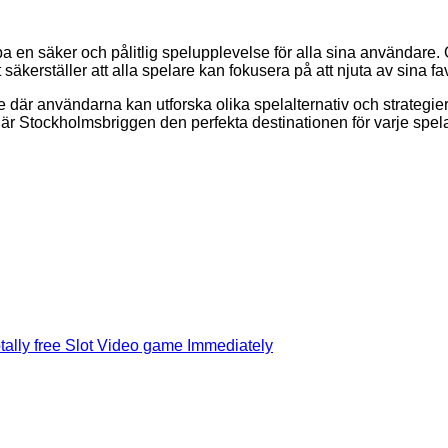
apa en säker och pålitlig spelupplevelse för alla sina användar
äkerställer att alla spelare kan fokusera på att njuta av sina fav
där användarna kan utforska olika spelalternativ och strategier
a, är Stockholmsbriggen den perfekta destinationen för varje spel
otally free Slot Video game Immediately