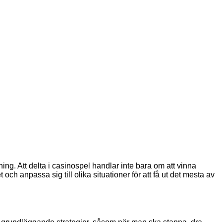
ning. Att delta i casinospel handlar inte bara om att vinna
ch anpassa sig till olika situationer för att få ut det mesta av