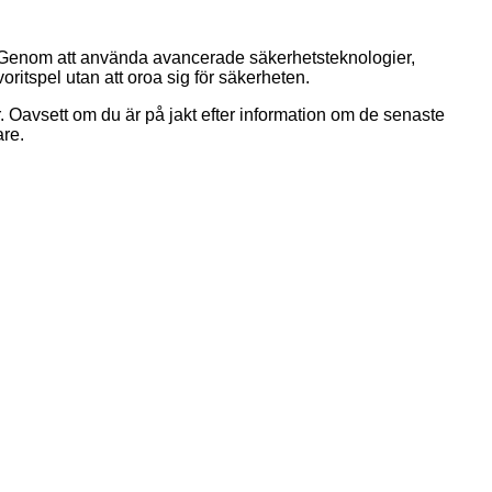
e. Genom att använda avancerade säkerhetsteknologier,
oritspel utan att oroa sig för säkerheten.
. Oavsett om du är på jakt efter information om de senaste
are.