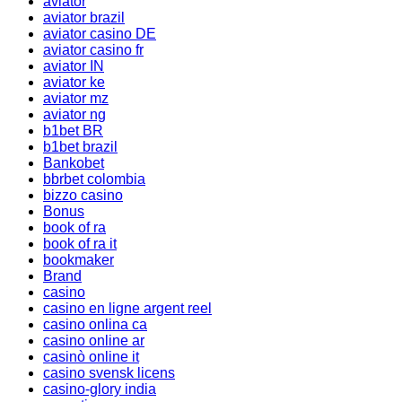
aviator
aviator brazil
aviator casino DE
aviator casino fr
aviator IN
aviator ke
aviator mz
aviator ng
b1bet BR
b1bet brazil
Bankobet
bbrbet colombia
bizzo casino
Bonus
book of ra
book of ra it
bookmaker
Brand
casino
casino en ligne argent reel
casino onlina ca
casino online ar
casinò online it
casino svensk licens
casino-glory india