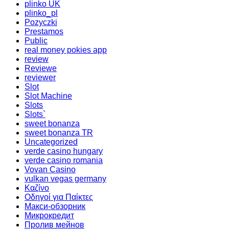
plinko UK
plinko_pl
Pozyczki
Prestamos
Public
real money pokies app
review
Reviewe
reviewer
Slot
Slot Machine
Slots
Slots`
sweet bonanza
sweet bonanza TR
Uncategorized
verde casino hungary
verde casino romania
Vovan Casino
vulkan vegas germany
Καζίνο
Οδηγοί για Παίκτες
Макси-обзорник
Микрокредит
Пролив мейнов