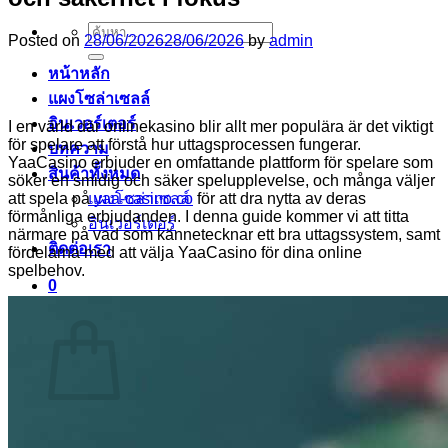
ค้นหา:
Posted on
28/06/2026
28/06/2026
by
admin
หน้าหลัก
แผงโซล่าเซลล์
อินเวอร์เตอร์
I en värld där onlinekasino blir allt mer populära är det viktigt
för spelare att förstå hur uttagsprocessen fungerar.
บทความ
YaaCasino erbjuder en omfattande plattform för spelare som
สินค้าทั้งหมด
söker en smidig och säker spelupplevelse, och många väljer
att spela på
yaa-casino.co
för att dra nytta av deras
แผงโซล่าเซลล์
förmånliga erbjudanden. I denna guide kommer vi att titta
อินเวอร์เตอร์
närmare på vad som kännetecknar ett bra uttagssystem, samt
ติดต่อเรา
fördelarna med att välja YaaCasino för dina online
spelbehov.
0
ตะกร้าสินค้า
ไม่มีสินค้าในตะกร้า