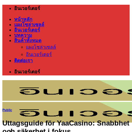
ข้าม
อินเวอร์เตอร์
ไป
หน้าหลัก
ยัง
แผงโซล่าเซลล์
อินเวอร์เตอร์
เนื้อหา
บทความ
สินค้าทั้งหมด
แผงโซล่าเซลล์
อินเวอร์เตอร์
ติดต่อเรา
อินเวอร์เตอร์
Public
Uttagsguide för YaaCasino: Snabbhet
och säkerhet i fokus