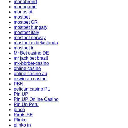
monobrend
monogame
monoslot
mostbet
mostbet GR
mostbet hungary
mostbet italy
mostbet norway
mostbet ozbekistonda
mostbet tr
Mr Bet casino DE
mr jack bet brazil
mx-bbrbet-casino
online casino
online casino au
ozwin au casino
PBN
pelican casino PL
Pin UP
Pin UP Online Casino
Pin Up Peru
pinco
Pirots SE
Plinko
plinko in