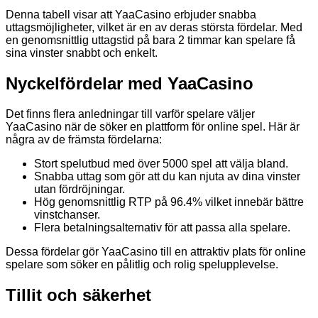
Denna tabell visar att YaaCasino erbjuder snabba
uttagsmöjligheter, vilket är en av deras största fördelar. Med
en genomsnittlig uttagstid på bara 2 timmar kan spelare få
sina vinster snabbt och enkelt.
Nyckelfördelar med YaaCasino
Det finns flera anledningar till varför spelare väljer
YaaCasino när de söker en plattform för online spel. Här är
några av de främsta fördelarna:
Stort spelutbud med över 5000 spel att välja bland.
Snabba uttag som gör att du kan njuta av dina vinster
utan fördröjningar.
Hög genomsnittlig RTP på 96.4% vilket innebär bättre
vinstchanser.
Flera betalningsalternativ för att passa alla spelare.
Dessa fördelar gör YaaCasino till en attraktiv plats för online
spelare som söker en pålitlig och rolig spelupplevelse.
Tillit och säkerhet