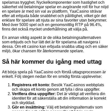
spelarnas trygghet. Nyckelkomponenter som hastighet och
säkerhet vid betalningar spelar en avgörande roll för hur nöjd
en spelare är med sin val av plattform. YaaCasino strävar
efter att erbjuda både snabbhet och pålitlighet, vilket gör det
enklare för spelare att njuta av sina favoriter utan bekymmer.
Med över 5000 spel och en genomsnittlig RTP på 96.4%,
finns det också mycket underhållning att välja på.
En annan viktig aspekt är de olika betalningsalternativen
som erbjuds och hur lätt det är för spelarna att navigera i
dessa. Om ett casino kan erbjuda snabba uttag och en säker
miljö, ökar chansen för återkommande spelare.
Så här kommer du igång med uttag
Att börja spela på YaaCasino och förstå uttagsprocessen är
enkelt. Följ stegen nedan för en smidig första upplevelse:
Registrera ett konto:
Besök YaaCasinos webbplats
och skapa ett konto genom att fylla i dina uppgifter.
Verifiera dina uppgifter:
Det är viktigt att verifiera din
identitet för att säkerställa att din information är korrekt
och skyddad.
Gör en insättning:
Välj ett betalningsalternativ som