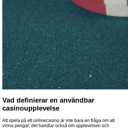
Vad definierar en användbar
casinoupplevelse
Att spela på ett onlinecasino är inte bara en fråga om att
vinna pengar; det handlar också om upplevelsen och