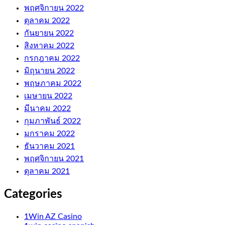
พฤศจิกายน 2022
ตุลาคม 2022
กันยายน 2022
สิงหาคม 2022
กรกฎาคม 2022
มิถุนายน 2022
พฤษภาคม 2022
เมษายน 2022
มีนาคม 2022
กุมภาพันธ์ 2022
มกราคม 2022
ธันวาคม 2021
พฤศจิกายน 2021
ตุลาคม 2021
Categories
1Win AZ Casino