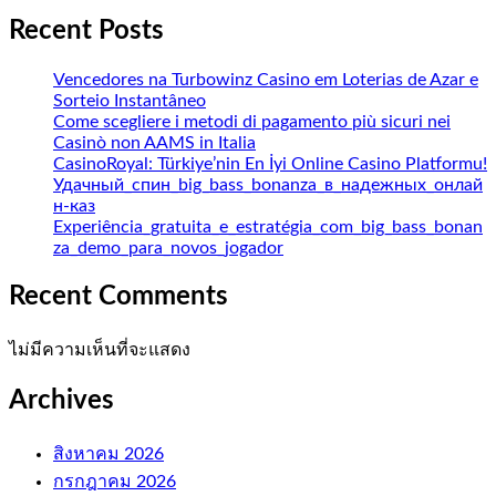
Recent Posts
Vencedores na Turbowinz Casino em Loterias de Azar e
Sorteio Instantâneo
Come scegliere i metodi di pagamento più sicuri nei
Casinò non AAMS in Italia
CasinoRoyal: Türkiye’nin En İyi Online Casino Platformu!
Удачный_спин_big_bass_bonanza_в_надежных_онлай
н-каз
Experiência_gratuita_e_estratégia_com_big_bass_bonan
za_demo_para_novos_jogador
Recent Comments
ไม่มีความเห็นที่จะแสดง
Archives
สิงหาคม 2026
กรกฎาคม 2026