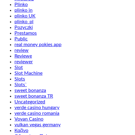
Plinko
plinko in
plinko UK
plinko_pl
Pozyczki
Prestamos
Public
real money pokies app
review
Reviewe
reviewer
Slot
Slot Machine
Slots
Slots`
sweet bonanza
sweet bonanza TR
Uncategorized
verde casino hungary
verde casino romania
Vovan Casino
vulkan vegas germany
Καζίνο