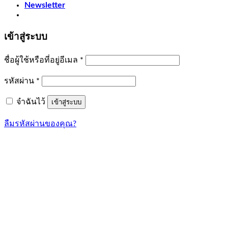
Newsletter
เข้าสู่ระบบ
ต้องการ
ชื่อผู้ใช้หรือที่อยู่อีเมล
*
ต้องการ
รหัสผ่าน
*
จำฉันไว้
เข้าสู่ระบบ
ลืมรหัสผ่านของคุณ?