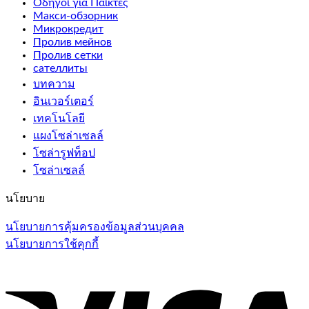
Οδηγοί για Παίκτες
Макси-обзорник
Микрокредит
Пролив мейнов
Пролив сетки
сателлиты
บทความ
อินเวอร์เตอร์
เทคโนโลยี
แผงโซล่าเซลล์
โซล่ารูฟท็อป
โซล่าเซลล์
นโยบาย
นโยบายการคุ้มครองข้อมูลส่วนบุคคล
นโยบายการใช้คุกกี้