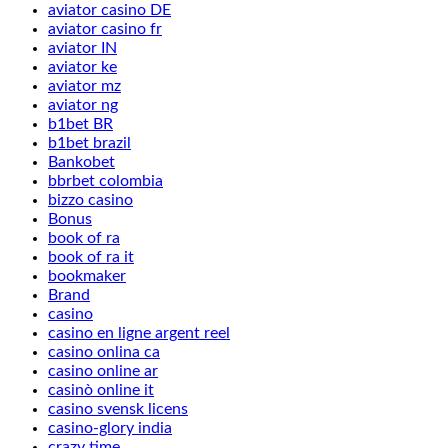
aviator casino DE
aviator casino fr
aviator IN
aviator ke
aviator mz
aviator ng
b1bet BR
b1bet brazil
Bankobet
bbrbet colombia
bizzo casino
Bonus
book of ra
book of ra it
bookmaker
Brand
casino
casino en ligne argent reel
casino onlina ca
casino online ar
casinò online it
casino svensk licens
casino-glory india
crazy time