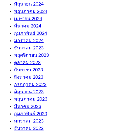
มิถุนายน 2024
พฤษภาคม 2024
เมษายน 2024
มีนาคม 2024
กุมภาพันธ์ 2024
มกราคม 2024
ธันวาคม 2023
พฤศจิกายน 2023
ตุลาคม 2023
กันยายน 2023
สิงหาคม 2023
กรกฎาคม 2023
มิถุนายน 2023
พฤษภาคม 2023
มีนาคม 2023
กุมภาพันธ์ 2023
มกราคม 2023
ธันวาคม 2022