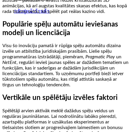
attīstās – patlaban ir ierasts redzēt kristāldzidras 3D
animācijas, kā arī augstas kvalitātes skaņas efektus, kas kopā
กลับสู่หน้าร้านค้า
rada ticamu veidu, kā spēlēt pat reālas kazino vidi.
Populārie spēļu automātu ieviešanas
modeļi un licenciācija
Visu šo inovāciju pamatā ir rūpīga spēļu automātu dizaina
izvēle un atbilstība juridiskajām prasībām. Lielie spēļu
programmatūras izstrādātāji, piemēram,
Pragmatic Play
un
NetEnt
, regulāri ievieš jaunas spēles ar dažādiem tematiem un
funkcijām, kas ir saderīgas ar dažādām jurisdikcijām un
licenciācijas standartiem. To uzņēmumu portfeļi bieži ietver
tūkstošiem spēļu automātu, kas ritīgi attīstās saskaņā ar
tirgus un tehnoloģiju tendencēm.
Vertikāle un spēlētāju izvēles faktori
Spēlētāji arvien aktīvāk meklē dažādus spēļu veidus un
regulāras jaunināšanas. Lai nodrošinātu labāko pieredzi,
azartspēļu platformas ir uzsākušas eksperimentus ar
tiešsaistes slotiem ar progresīvajiem laimestiem un bonusu