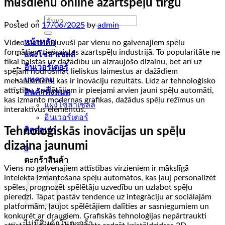
mūsdienu online azartspēļu tirgū
ค้นหา:
Posted on
17/06/2025
by
admin
หน้าหลัก
Video sloti ir kļuvuši par vienu no galvenajiem spēļu
formātiem tiešsaistes azartspēļu industrijā. To popularitāte ne
แผงโซล่าเซลล์
tikai balstās uz dažādību un aizraujošo dizainu, bet arī uz
อินเวอร์เตอร์
spējām nodrošināt lieliskus laimestus ar dažādiem
บทความ
mehānismiem, kas ir inovāciju rezultāts. Līdz ar tehnoloģisko
attīstību, spēlētājiem ir pieejami arvien jauni spēļu automāti,
สินค้าทั้งหมด
kas izmanto modernas grafikas, dažādus spēļu režīmus un
แผงโซล่าเซลล์
interaktīvus elementus.
อินเวอร์เตอร์
Tehnoloģiskās inovācijas un spēļu
ติดต่อเรา
dizaina jaunumi
0
ตะกร้าสินค้า
Viens no galvenajiem attīstības virzieniem ir mākslīgā
intelekta izmantošana spēļu automātos, kas ļauj personalizēt
spēles, prognozēt spēlētāju uzvedību un uzlabot spēļu
pieredzi. Tāpat pastāv tendence uz integrāciju ar sociālajām
platformām, ļaujot spēlētājiem dalīties ar sasniegumiem un
konkurēt ar draugiem. Grafiskās tehnoloģijas nepārtraukti
ไม่มีสินค้าในตะกร้า