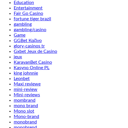
Education
Entertainment
Fair Go Casino
fortune tiger brazil
gambling
gambling/casino
Game
GGBet Καζίνο
glory-casinos tr
Gxbet Jeux de Casino
jeux
KaravanBet Casino
Kasyno Online PL
king johnnie
Leonbet
Maxi reviewe
mini-review
Mini-reviews
mombrand
mono brand
Mono slot
Mono-brand
monobrand
monobrend