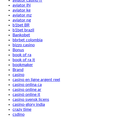
aviator casino fr
aviator IN
aviator ke
aviator mz
aviator ng
b1bet BR
b1bet brazil
Bankobet
bbrbet colombia
bizzo casino
Bonus
book of ra
book of ra it
bookmaker
Brand
casino
casino en ligne argent reel
casino onlina ca
casino online ar
casinò online it
casino svensk licens
casino-glory india
crazy time
csdino