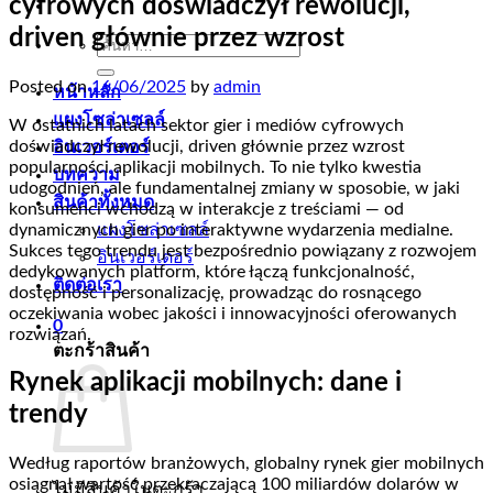
cyfrowych doświadczył rewolucji,
driven głównie przez wzrost
ค้นหา:
Posted on
16/06/2025
by
admin
หน้าหลัก
แผงโซล่าเซลล์
W ostatnich latach sektor gier i mediów cyfrowych
doświadczył rewolucji, driven głównie przez wzrost
อินเวอร์เตอร์
popularności aplikacji mobilnych. To nie tylko kwestia
บทความ
udogodnień, ale fundamentalnej zmiany w sposobie, w jaki
สินค้าทั้งหมด
konsumenci wchodzą w interakcje z treściami — od
dynamicznych gier po interaktywne wydarzenia medialne.
แผงโซล่าเซลล์
Sukces tego trendu jest bezpośrednio powiązany z rozwojem
อินเวอร์เตอร์
dedykowanych platform, które łączą funkcjonalność,
ติดต่อเรา
dostępność i personalizację, prowadząc do rosnącego
oczekiwania wobec jakości i innowacyjności oferowanych
0
rozwiązań.
ตะกร้าสินค้า
Rynek aplikacji mobilnych: dane i
trendy
Według raportów branżowych, globalny rynek gier mobilnych
osiągnął wartość przekraczającą 100 miliardów dolarów w
ไม่มีสินค้าในตะกร้า