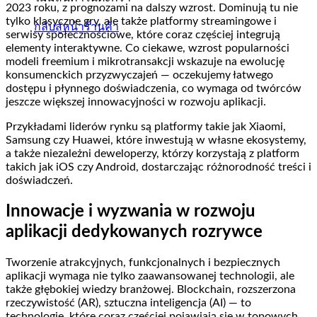
2023 roku, z prognozami na dalszy wzrost. Dominują tu nie
tylko klasyczne gry, ale także platformy streamingowe i
กลับสู่หน้าร้านค้า
serwisy społecznościowe, które coraz częściej integrują
elementy interaktywne. Co ciekawe, wzrost popularności
modeli freemium i mikrotransakcji wskazuje na ewolucję
konsumenckich przyzwyczajeń — oczekujemy łatwego
dostępu i płynnego doświadczenia, co wymaga od twórców
jeszcze większej innowacyjności w rozwoju aplikacji.
Przykładami liderów rynku są platformy takie jak Xiaomi,
Samsung czy Huawei, które inwestują w własne ekosystemy,
a także niezależni deweloperzy, którzy korzystają z platform
takich jak iOS czy Android, dostarczając różnorodność treści i
doświadczeń.
Innowacje i wyzwania w rozwoju
aplikacji dedykowanych rozrywce
Tworzenie atrakcyjnych, funkcjonalnych i bezpiecznych
aplikacji wymaga nie tylko zaawansowanej technologii, ale
także głębokiej wiedzy branżowej. Blockchain, rozszerzona
rzeczywistość (AR), sztuczna inteligencja (AI) — to
technologie, które coraz częściej pojawiają się w topowych