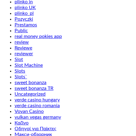
plinko in
plinko UK
plinko_pl
Pozyczki
Prestamos
Public
real money pokies app
review
Reviewe
reviewer
Slot
Slot Machine
Slots
Slots`
sweet bonanza
sweet bonanza TR
Uncategorized
verde casino hungary
verde casino romania
Vovan Casino
vulkan vegas germany
Καζίνο
Οδηγοί για Παίκτες
Макси-обзорник