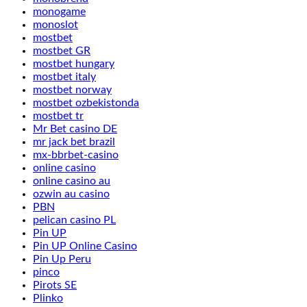
monogame
monoslot
mostbet
mostbet GR
mostbet hungary
mostbet italy
mostbet norway
mostbet ozbekistonda
mostbet tr
Mr Bet casino DE
mr jack bet brazil
mx-bbrbet-casino
online casino
online casino au
ozwin au casino
PBN
pelican casino PL
Pin UP
Pin UP Online Casino
Pin Up Peru
pinco
Pirots SE
Plinko