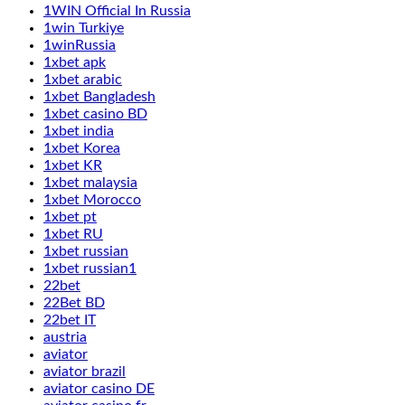
1WIN Official In Russia
1win Turkiye
1winRussia
1xbet apk
1xbet arabic
1xbet Bangladesh
1xbet casino BD
1xbet india
1xbet Korea
1xbet KR
1xbet malaysia
1xbet Morocco
1xbet pt
1xbet RU
1xbet russian
1xbet russian1
22bet
22Bet BD
22bet IT
austria
aviator
aviator brazil
aviator casino DE