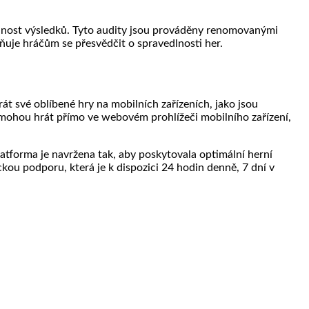
odnost výsledků. Tyto audity jsou prováděny renomovanými
ňuje hráčům se přesvědčit o spravedlnosti her.
át své oblíbené hry na mobilních zařízeních, jako jsou
i mohou hrát přímo ve webovém prohlížeči mobilního zařízení,
Platforma je navržena tak, aby poskytovala optimální herní
ickou podporu, která je k dispozici 24 hodin denně, 7 dní v