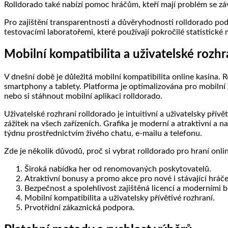
Rolldorado také nabízí pomoc hráčům, kteří mají problém se záv
Pro zajištění transparentnosti a důvěryhodnosti rolldorado po
testovacími laboratořemi, které používají pokročilé statistick
Mobilní kompatibilita a uživatelské rozhr
V dnešní době je důležitá mobilní kompatibilita online kasina.
smartphony a tablety. Platforma je optimalizována pro mobilní 
nebo si stáhnout mobilní aplikaci rolldorado.
Uživatelské rozhraní rolldorado je intuitivní a uživatelsky přív
zážitek na všech zařízeních. Grafika je moderní a atraktivní a n
týdnu prostřednictvím živého chatu, e-mailu a telefonu.
Zde je několik důvodů, proč si vybrat rolldorado pro hraní onli
Široká nabídka her od renomovaných poskytovatelů.
Atraktivní bonusy a promo akce pro nové i stávající hráče
Bezpečnost a spolehlivost zajištěná licencí a moderními 
Mobilní kompatibilita a uživatelsky přívětivé rozhraní.
Prvotřídní zákaznická podpora.