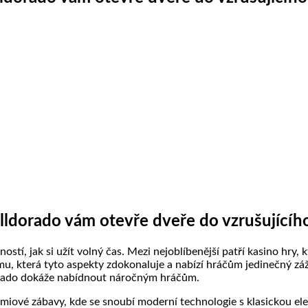
lldorado vám otevře dveře do vzrušujícího
tí, jak si užít volný čas. Mezi nejoblíbenější patří kasino hry,
mu, která tyto aspekty zdokonaluje a nabízí hráčům jedinečný záž
ldorado dokáže nabídnout náročným hráčům.
rémiové zábavy, kde se snoubí moderní technologie s klasickou el