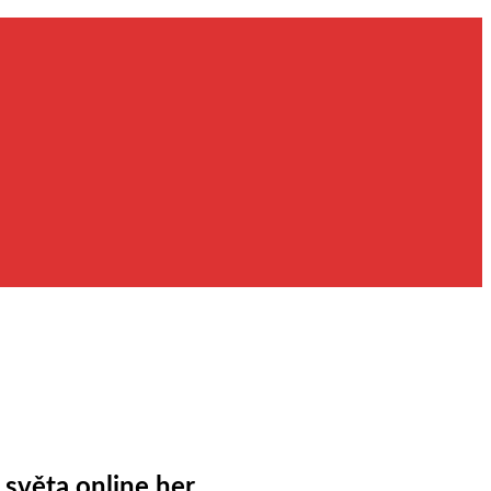
světa online her.