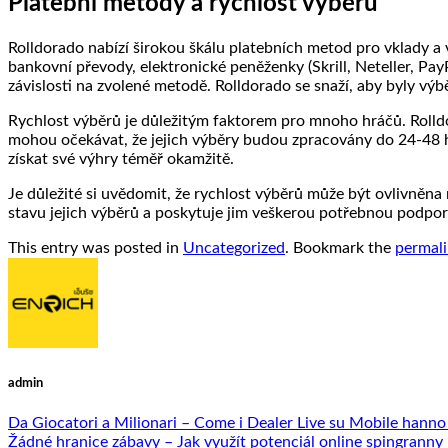
Platební metody a rychlost výběrů
Rolldorado nabízí širokou škálu platebních metod pro vklady a
bankovní převody, elektronické peněženky (Skrill, Neteller, Pa
závislosti na zvolené metodě. Rolldorado se snaží, aby byly výb
Rychlost výběrů je důležitým faktorem pro mnoho hráčů. Rolldo
mohou očekávat, že jejich výběry budou zpracovány do 24-48 h
získat své výhry téměř okamžitě.
Je důležité si uvědomit, že rychlost výběrů může být ovlivněna
stavu jejich výběrů a poskytuje jim veškerou potřebnou podpor
This entry was posted in
Uncategorized
. Bookmark the
permal
admin
Da Giocatori a Milionari – Come i Dealer Live su Mobile hanno
Žádné hranice zábavy – Jak využít potenciál online spingrann