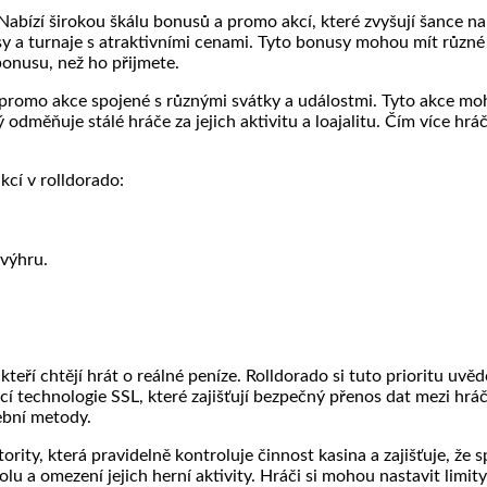
ízí širokou škálu bonusů a promo akcí, které zvyšují šance na vý
y a turnaje s atraktivními cenami. Tyto bonusy mohou mít různé 
bonusu, než ho přijmete.
promo akce spojené s různými svátky a událostmi. Tyto akce mo
odměňuje stálé hráče za jejich aktivitu a loajalitu. Čím více hr
kcí v rolldorado:
 výhru.
 kteří chtějí hrát o reálné peníze. Rolldorado si tuto prioritu 
vací technologie SSL, které zajišťují bezpečný přenos dat mezi h
ební metody.
tority, která pravidelně kontroluje činnost kasina a zajišťuje, ž
 a omezení jejich herní aktivity. Hráči si mohou nastavit limity 