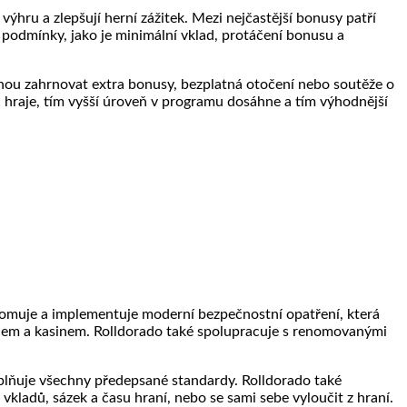
hru a zlepšují herní zážitek. Mezi nejčastější bonusy patří
podmínky, jako je minimální vklad, protáčení bonusu a
hou zahrnovat extra bonusy, bezplatná otočení nebo soutěže o
áč hraje, tím vyšší úroveň v programu dosáhne a tím výhodnější
uvědomuje a implementuje moderní bezpečnostní opatření, která
ráčem a kasinem. Rolldorado také spolupracuje s renomovanými
e splňuje všechny předepsané standardy. Rolldorado také
vkladů, sázek a času hraní, nebo se sami sebe vyloučit z hraní.