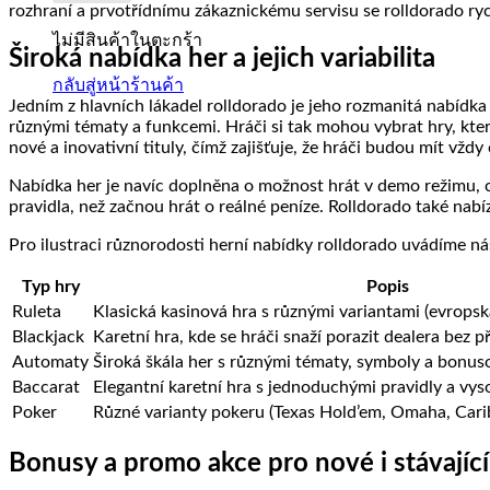
rozhraní a prvotřídnímu zákaznickému servisu se rolldorado ry
ไม่มีสินค้าในตะกร้า
Široká nabídka her a jejich variabilita
กลับสู่หน้าร้านค้า
Jedním z hlavních lákadel rolldorado je jeho rozmanitá nabídka h
různými tématy a funkcemi. Hráči si tak mohou vybrat hry, kter
nové a inovativní tituly, čímž zajišťuje, že hráči budou mít vžd
Nabídka her je navíc doplněna o možnost hrát v demo režimu, co
pravidla, než začnou hrát o reálné peníze. Rolldorado také nabí
Pro ilustraci různorodosti herní nabídky rolldorado uvádíme nás
Typ hry
Popis
Ruleta
Klasická kasinová hra s různými variantami (evropsk
Blackjack
Karetní hra, kde se hráči snaží porazit dealera bez 
Automaty
Široká škála her s různými tématy, symboly a bonu
Baccarat
Elegantní karetní hra s jednoduchými pravidly a vy
Poker
Různé varianty pokeru (Texas Hold’em, Omaha, Cari
Bonusy a promo akce pro nové i stávající