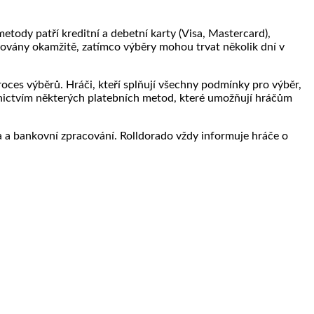
tody patří kreditní a debetní karty (Visa, Mastercard),
acovány okamžitě, zatímco výběry mohou trvat několik dní v
oces výběrů. Hráči, kteří splňují všechny podmínky pro výběr,
nictvím některých platebních metod, které umožňují hráčům
da a bankovní zpracování. Rolldorado vždy informuje hráče o