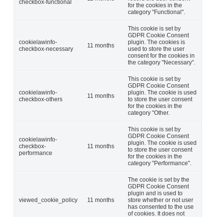
checkbox-functional
for the cookies in the
category "Functional".
This cookie is set by
GDPR Cookie Consent
cookielawinfo-
plugin. The cookies is
11 months
checkbox-necessary
used to store the user
consent for the cookies in
the category "Necessary".
This cookie is set by
GDPR Cookie Consent
cookielawinfo-
plugin. The cookie is used
11 months
checkbox-others
to store the user consent
for the cookies in the
category "Other.
This cookie is set by
GDPR Cookie Consent
cookielawinfo-
plugin. The cookie is used
checkbox-
11 months
to store the user consent
performance
for the cookies in the
category "Performance".
The cookie is set by the
GDPR Cookie Consent
plugin and is used to
viewed_cookie_policy
11 months
store whether or not user
has consented to the use
of cookies. It does not