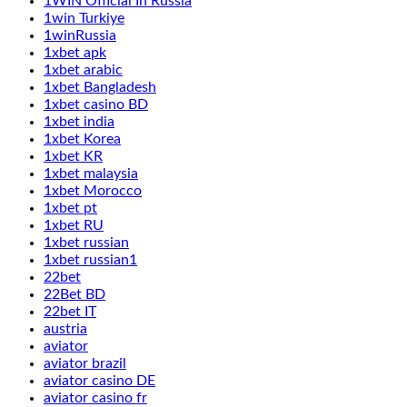
1WIN Official In Russia
1win Turkiye
1winRussia
1xbet apk
1xbet arabic
1xbet Bangladesh
1xbet casino BD
1xbet india
1xbet Korea
1xbet KR
1xbet malaysia
1xbet Morocco
1xbet pt
1xbet RU
1xbet russian
1xbet russian1
22bet
22Bet BD
22bet IT
austria
aviator
aviator brazil
aviator casino DE
aviator casino fr