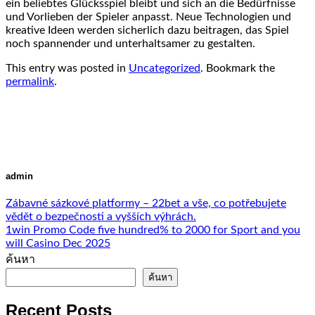
ein beliebtes Glücksspiel bleibt und sich an die Bedürfnisse
und Vorlieben der Spieler anpasst. Neue Technologien und
kreative Ideen werden sicherlich dazu beitragen, das Spiel
noch spannender und unterhaltsamer zu gestalten.
This entry was posted in
Uncategorized
. Bookmark the
permalink
.
admin
Zábavné sázkové platformy – 22bet a vše, co potřebujete
vědět o bezpečnosti a vyšších výhrách.
1win Promo Code five hundred% to 2000 for Sport and you
will Casino Dec 2025
ค้นหา
ค้นหา
Recent Posts