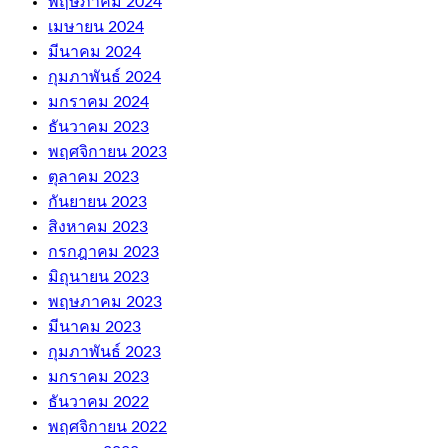
พฤษภาคม 2024
เมษายน 2024
มีนาคม 2024
กุมภาพันธ์ 2024
มกราคม 2024
ธันวาคม 2023
พฤศจิกายน 2023
ตุลาคม 2023
กันยายน 2023
สิงหาคม 2023
กรกฎาคม 2023
มิถุนายน 2023
พฤษภาคม 2023
มีนาคม 2023
กุมภาพันธ์ 2023
มกราคม 2023
ธันวาคม 2022
พฤศจิกายน 2022