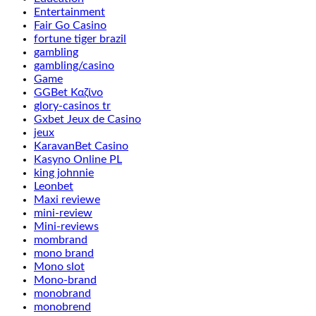
Entertainment
Fair Go Casino
fortune tiger brazil
gambling
gambling/casino
Game
GGBet Καζίνο
glory-casinos tr
Gxbet Jeux de Casino
jeux
KaravanBet Casino
Kasyno Online PL
king johnnie
Leonbet
Maxi reviewe
mini-review
Mini-reviews
mombrand
mono brand
Mono slot
Mono-brand
monobrand
monobrend