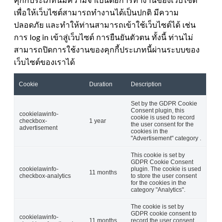
คุกกี้ประเภทนี้มีความจำเป็นต่อการทำงานของเว็บไซต์
เพื่อให้เว็บไซต์สามารถทำงานได้เป็นปกติ มีความ
ปลอดภัย และทำให้ท่านสามารถเข้าใช้เว็บไซต์ได้ เช่น
การ log in เข้าสู่เว็บไซต์ การยืนยันตัวตน ทั้งนี้ ท่านไม่
สามารถปิดการใช้งานของคุกกี้ประเภทนี้ผ่านระบบของ
เว็บไซต์ของเราได้
Cookie
Duration
Description
Set by the GDPR Cookie
Consent plugin, this
cookielawinfo-
cookie is used to record
checkbox-
1 year
the user consent for the
advertisement
cookies in the
"Advertisement" category .
This cookie is set by
GDPR Cookie Consent
cookielawinfo-
plugin. The cookie is used
11 months
checkbox-analytics
to store the user consent
for the cookies in the
category "Analytics".
The cookie is set by
GDPR cookie consent to
cookielawinfo-
11 months
record the user consent