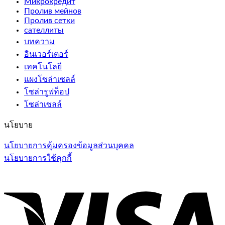
Микрокредит
Пролив мейнов
Пролив сетки
сателлиты
บทความ
อินเวอร์เตอร์
เทคโนโลยี
แผงโซล่าเซลล์
โซล่ารูฟท็อป
โซล่าเซลล์
นโยบาย
นโยบายการคุ้มครองข้อมูลส่วนบุคคล
นโยบายการใช้คุกกี้