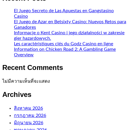
El Juego Secreto de Las Apuestas en Gangstasino
Casino
El Juego de Azar en Betsixty Casino: Nuevos Retos para
Ganadores
Informacje o Kent Casino i jego działalności w zakresie
gier hazardowych.
Les caractéristiques clés du Godz Casino en ligne
Information on Chicken Road 2: A Gambling Game
Overview
Recent Comments
ไม่มีความเห็นที่จะแสดง
Archives
สิงหาคม 2026
กรกฎาคม 2026
มิถุนายน 2026
พฤษภาคม 2026