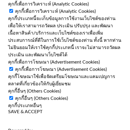
คุกกี้เพื่อการวิเคราะห์ (Analytic Cookies)
คุกกี้เพื่อการวิเคราะห์ (Analytic Cookies)
คุกกี้ประเภทนี้จะเก็บข้อมูลการใช้งานเว็บไซต์ของท่าน
เพื่อให้เราสามารถวัดผล ประเมิน ปรับปรุง และพัฒนา
เนื้อหาสินค้า/บริการและเว็บไซต์ของเราเพื่อเพิ่ม
ประสบการณ์ที่ดีในการใช้เว็บไซต์ของท่าน ทั้งนี้ หากท่าน
ไม่ยินยอมให้เราใช้คุกกี้ประเภทนี้ เราจะไม่สามารถวัดผล
ประเมิน และพัฒนาเว็บไซต์ได้
คุกกี้เพื่อการโฆษณา (Advertisement Cookies)
คุกกี้เพื่อการโฆษณา (Advertisement Cookies)
คุกกี้โฆษณาใช้เพื่อจัดเตรียมโฆษณาและแคมเปญการ
ตลาดที่เกี่ยวข้องให้กับผู้เยี่ยมชม
คุกกี้อื่นๆ (Others Cookies)
คุกกี้อื่นๆ (Others Cookies)
คุกกี้ประเภทอื่นๆ
SAVE & ACCEPT