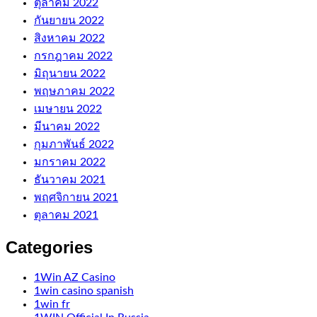
ตุลาคม 2022
กันยายน 2022
สิงหาคม 2022
กรกฎาคม 2022
มิถุนายน 2022
พฤษภาคม 2022
เมษายน 2022
มีนาคม 2022
กุมภาพันธ์ 2022
มกราคม 2022
ธันวาคม 2021
พฤศจิกายน 2021
ตุลาคม 2021
Categories
1Win AZ Casino
1win casino spanish
1win fr