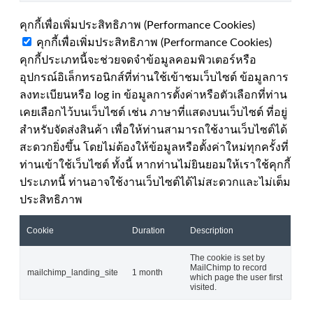
คุกกี้เพื่อเพิ่มประสิทธิภาพ (Performance Cookies)
คุกกี้เพื่อเพิ่มประสิทธิภาพ (Performance Cookies)
คุกกี้ประเภทนี้จะช่วยจดจำข้อมูลคอมพิวเตอร์หรือ
อุปกรณ์อิเล็กทรอนิกส์ที่ท่านใช้เข้าชมเว็บไซต์ ข้อมูลการ
ลงทะเบียนหรือ log in ข้อมูลการตั้งค่าหรือตัวเลือกที่ท่าน
เคยเลือกไว้บนเว็บไซต์ เช่น ภาษาที่แสดงบนเว็บไซต์ ที่อยู่
สำหรับจัดส่งสินค้า เพื่อให้ท่านสามารถใช้งานเว็บไซต์ได้
สะดวกยิ่งขึ้น โดยไม่ต้องให้ข้อมูลหรือตั้งค่าใหม่ทุกครั้งที่
ท่านเข้าใช้เว็บไซต์ ทั้งนี้ หากท่านไม่ยินยอมให้เราใช้คุกกี้
ประเภทนี้ ท่านอาจใช้งานเว็บไซต์ได้ไม่สะดวกและไม่เต็ม
ประสิทธิภาพ
Cookie
Duration
Description
The cookie is set by
MailChimp to record
mailchimp_landing_site
1 month
which page the user first
visited.