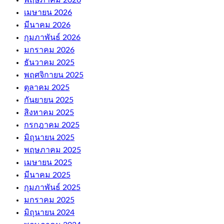
เมษายน 2026
มีนาคม 2026
กุมภาพันธ์ 2026
มกราคม 2026
ธันวาคม 2025
พฤศจิกายน 2025
ตุลาคม 2025
กันยายน 2025
สิงหาคม 2025
กรกฎาคม 2025
มิถุนายน 2025
พฤษภาคม 2025
เมษายน 2025
มีนาคม 2025
กุมภาพันธ์ 2025
มกราคม 2025
มิถุนายน 2024