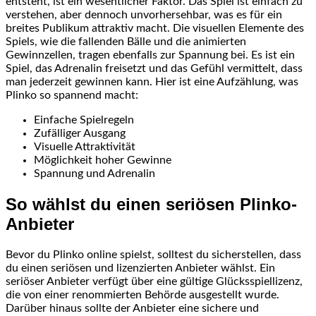
entsteht, ist ein wesentlicher Faktor. Das Spiel ist einfach zu
verstehen, aber dennoch unvorhersehbar, was es für ein
breites Publikum attraktiv macht. Die visuellen Elemente des
Spiels, wie die fallenden Bälle und die animierten
Gewinnzellen, tragen ebenfalls zur Spannung bei. Es ist ein
Spiel, das Adrenalin freisetzt und das Gefühl vermittelt, dass
man jederzeit gewinnen kann. Hier ist eine Aufzählung, was
Plinko so spannend macht:
Einfache Spielregeln
Zufälliger Ausgang
Visuelle Attraktivität
Möglichkeit hoher Gewinne
Spannung und Adrenalin
So wählst du einen seriösen Plinko-
Anbieter
Bevor du Plinko online spielst, solltest du sicherstellen, dass
du einen seriösen und lizenzierten Anbieter wählst. Ein
seriöser Anbieter verfügt über eine gültige Glücksspiellizenz,
die von einer renommierten Behörde ausgestellt wurde.
Darüber hinaus sollte der Anbieter eine sichere und