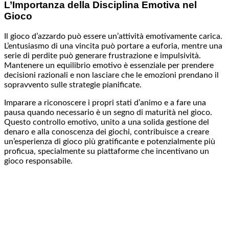
L’Importanza della Disciplina Emotiva nel
Gioco
Il gioco d’azzardo può essere un’attività emotivamente carica.
L’entusiasmo di una vincita può portare a euforia, mentre una
serie di perdite può generare frustrazione e impulsività.
Mantenere un equilibrio emotivo è essenziale per prendere
decisioni razionali e non lasciare che le emozioni prendano il
sopravvento sulle strategie pianificate.
Imparare a riconoscere i propri stati d’animo e a fare una
pausa quando necessario è un segno di maturità nel gioco.
Questo controllo emotivo, unito a una solida gestione del
denaro e alla conoscenza dei giochi, contribuisce a creare
un’esperienza di gioco più gratificante e potenzialmente più
proficua, specialmente su piattaforme che incentivano un
gioco responsabile.