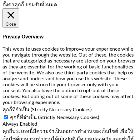
ตั้งค่าคุกกี้
ยอมรับทั้งหมด
Close
Privacy Overview
This website uses cookies to improve your experience while
you navigate through the website. Out of these, the cookies
that are categorized as necessary are stored on your browser
as they are essential for the working of basic functionalities
of the website. We also use third-party cookies that help us
analyze and understand how you use this website. These
cookies will be stored in your browser only with your
consent. You also have the option to opt-out of these
cookies. But opting out of some of these cookies may affect
your browsing experience.
คุกกี้ที่จำเป็น (Strictly Necessary Cookies)
คุกกี้ที่จำเป็น (Strictly Necessary Cookies)
Always Enabled
คุกกี้ประเภทนี้มีความจำเป็นต่อการทำงานของเว็บไซต์ เพื่อให้
เว็บไซต์สามารถทำงานได้เป็นปกติ มีความปลอดภัย และทำให้