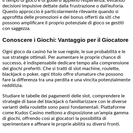
il tempo di gioco e di godersi appieno l’esperienza, evitando
decisioni impulsive dettate dalla frustrazione o dall’euforia.
Questo approccio è particolarmente rilevante quando si
approfitta delle promozioni e dei bonus offerti da siti che
possono amplificare il proprio potenziale di gioco se gestiti
con saggezza.
Conoscere i Giochi: Vantaggio per il Giocatore
Ogni gioco da casinò ha le sue regole, le sue probabilità e le
sue strategie ottimali. Per aumentare le proprie chance di
successo, è indispensabile dedicare tempo alla comprensione
dei giochi preferiti. Che si tratti di slot machine, roulette,
blackjack o poker, ogni titolo offre sfumature che possono
fare la differenza tra una perdita e una vincita potenzialmente
redditizia.
Studiare le tabelle dei pagamenti delle slot, comprendere le
strategie di base del blackjack o familiarizzare con le diverse
varianti della roulette sono passi fondamentali. Piattaforme
come Kudos Casino mettono a disposizione un’ampia gamma
di giochi, offrendo così ai giocatori la possibilità di
sperimentare e affinare le proprie abilità su diversi fronti.