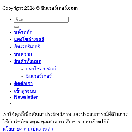
อินเวอร์เตอร์.com
Copyright 2026 ©
ค้นหา:
หน้าหลัก
แผงโซล่าเซลล์
อินเวอร์เตอร์
บทความ
สินค้าทั้งหมด
แผงโซล่าเซลล์
อินเวอร์เตอร์
ติดต่อเรา
เข้าสู่ระบบ
Newsletter
เราใช้คุกกี้เพื่อพัฒนาประสิทธิภาพ และประสบการณ์ที่ดีในการ
ใช้เว็บไซต์ของคุณ คุณสามารถศึกษารายละเอียดได้ที่
นโยบายความเป็นส่วนตัว