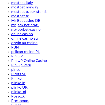
mostbet italy
mostbet norway
mostbet ozbekistonda
mostbet tr
Mr Bet casino DE
mr jack bet brazil
mx-bbrbet-casino
online casino
online casino au
ozwin au casino
PBN
pelican casino PL
Pin UP
Pin UP Online Casino
Pin Up Peru
pinco
Pirots SE
Plinko
plinko in
plinko UK
plinko_pl
Pozyczki
Prestamos