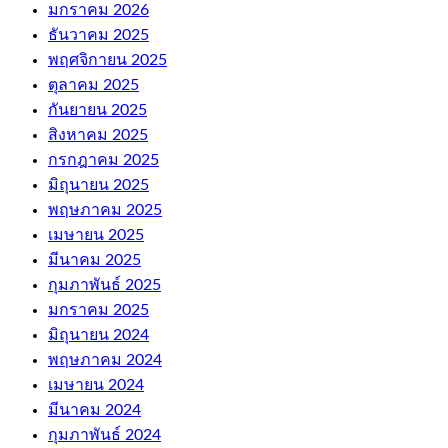
มกราคม 2026
ธันวาคม 2025
พฤศจิกายน 2025
ตุลาคม 2025
กันยายน 2025
สิงหาคม 2025
กรกฎาคม 2025
มิถุนายน 2025
พฤษภาคม 2025
เมษายน 2025
มีนาคม 2025
กุมภาพันธ์ 2025
มกราคม 2025
มิถุนายน 2024
พฤษภาคม 2024
เมษายน 2024
มีนาคม 2024
กุมภาพันธ์ 2024