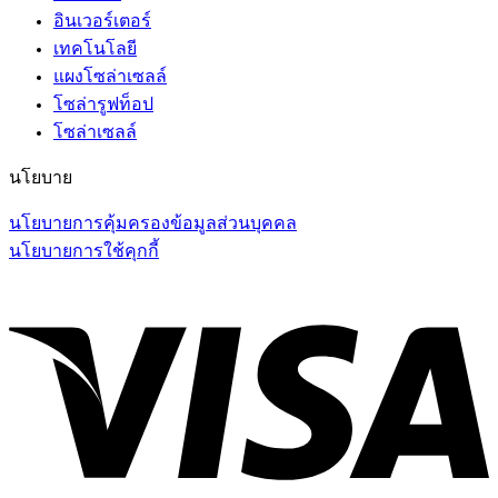
อินเวอร์เตอร์
เทคโนโลยี
แผงโซล่าเซลล์
โซล่ารูฟท็อป
โซล่าเซลล์
นโยบาย
นโยบายการคุ้มครองข้อมูลส่วนบุคคล
นโยบายการใช้คุกกี้