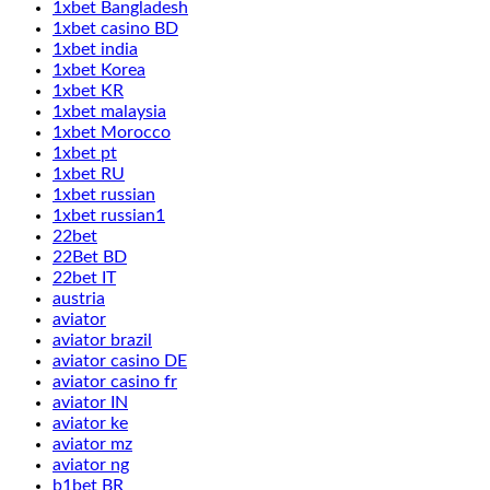
1xbet Bangladesh
1xbet casino BD
1xbet india
1xbet Korea
1xbet KR
1xbet malaysia
1xbet Morocco
1xbet pt
1xbet RU
1xbet russian
1xbet russian1
22bet
22Bet BD
22bet IT
austria
aviator
aviator brazil
aviator casino DE
aviator casino fr
aviator IN
aviator ke
aviator mz
aviator ng
b1bet BR