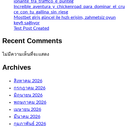
ionante_tra_traffico_e_punteg
Increíble_aventura_y_chickenroad_para_dominar_el_cru
ce_con_tu_gallina_sin_riesg
Mostbet giriş güncel ile hızlı erişim, zahmetsiz oyun
keyfi sağlıyor
Test Post Created
Recent Comments
ไม่มีความเห็นที่จะแสดง
Archives
สิงหาคม 2026
กรกฎาคม 2026
มิถุนายน 2026
พฤษภาคม 2026
เมษายน 2026
มีนาคม 2026
กุมภาพันธ์ 2026