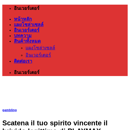
ข้าม
อินเวอร์เตอร์
ไป
หน้าหลัก
ยัง
แผงโซล่าเซลล์
เนื้อหา
อินเวอร์เตอร์
บทความ
สินค้าทั้งหมด
แผงโซล่าเซลล์
อินเวอร์เตอร์
ติดต่อเรา
อินเวอร์เตอร์
gambling
Scatena il tuo spirito vincente il