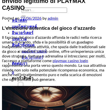
brivido legittimo di PLAYMAX
CASINO
ค้นหา:
Posted on
27/06/2026
by
admin
หน้าหลัก
แผงโซล่าเซลล์
L’emozione autentica del gioco d’azzardo
อินเวอร์เตอร์
Il fascino del gioco d’azzardo affonda le radici nella ricerca
บทความ
umana di brivido, sfida e la possibilità di un guadagno
สินค้าทั้งหมด
inaspettato. Questa attività, che spazia dalle tradizionali sale
แผงโซล่าเซลล์
da gioco ai moderni casinò online, offre un’esperienza unica
dove strategia, fortuna e adrenalina si intrecciano; per molti,
อินเวอร์เตอร์
l’accesso a piattaforme come
playmax casino login
ติดต่อเรา
rappresenta una porta verso questo mondo. La sua attrattiva
risiede non solo nella potenziale ricompensa economica, ma
0
anche nell’intrattenimento puro e nella scarica di emozioni
ตะกร้าสินค้า
che ogni puntata può generare.
ไม่มีสินค้าในตะกร้า