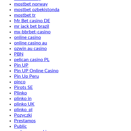
mostbet norway
mostbet ozbekistonda
mostbet tr
Mr Bet casino DE
mr jack bet brazil
mx-bbrbet-casino
online casino
online casino au
ozwin au casino
PBN
pelican casino PL
Pin UP
Pin UP Online Casino
Pin Up Peru
pinco
Pirots SE
Plinko
plinko in
plinko UK
plinko_pl
Pozyczki
Prestamos
Public