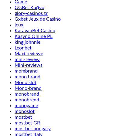
Game
GGBet Καζίνο
glory-casinos tr
Gxbet Jeux de Casino
jeux
KaravanBet Casino
Kasyno Online PL
king johnnie
Leonbet
Maxi reviewe
mini-review
Mini-reviews
mombrand
mono brand
Mono slot
Mono-brand
monobrand
monobrend
monogame
monoslot
mostbet
mostbet GR
mostbet hungary
mostbet italy