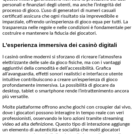
personali e finanziari degli utenti, ma anche l’integrità del
processo di gioco. L’uso di generatori di numeri casuali
certificati assicura che ogni risultato sia imprevedibile e
imparziale, offrendo un’esperienza di gioco equa per tutti. La
trasparenza nelle regole e nelle condizioni è fondamentale per
costruire e mantenere la fiducia dei giocatori.
L’esperienza immersiva dei casinò digitali
I casinò online moderni si sforzano di ricreare l’atmosfera
elettrizzante delle sale da gioco fisiche, ma con i vantaggi
aggiuntivi della comodità e dell’accessibilità. Grafica
all’avanguardia, effetti sonori realistici e interfacce utente
intuitive contribuiscono a creare un’esperienza di gioco
profondamente immersiva. La possibilità di giocare da
desktop, tablet o smartphone rende l’intrattenimento ancora
più versatile.
Molte piattaforme offrono anche giochi con croupier dal vivo,
dove i giocatori possono interagire in tempo reale con veri
professionisti, osservando le loro azioni tramite streaming
video ad alta definizione. Questo tipo di interazione aggiunge
un elemento di autenticità e socialità che molti giocatori