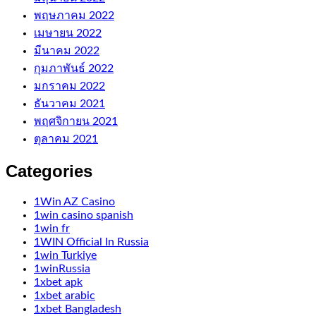
พฤษภาคม 2022
เมษายน 2022
มีนาคม 2022
กุมภาพันธ์ 2022
มกราคม 2022
ธันวาคม 2021
พฤศจิกายน 2021
ตุลาคม 2021
Categories
1Win AZ Casino
1win casino spanish
1win fr
1WIN Official In Russia
1win Turkiye
1winRussia
1xbet apk
1xbet arabic
1xbet Bangladesh