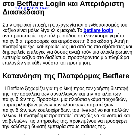
στο Betflare Login και Απεριόριστη
กลับสู่หน้าร้านค้า
Διασκέδαση
Στην ψηφιακή εποχή, η ψυχαγωγία και ο ενθουσιασμός του
καζίνο είναι μόλις λίγα κλικ μακριά. Το
betflare login
αντιπροσωπεύει την πύλη εισόδου σε έναν κόσμο γεμάτο
παιχνίδια, προσφορές και απρόσκοπτη διασκέδαση. Αυτή η
πλατφόρμα έχει καθιερωθεί ως μια από τις πιο αξιόπιστες και
δημοφιλείς επιλογές για όσους αναζητούν μια ολοκληρωμένη
εμπειρία καζίνο στο διαδίκτυο, προσφέροντας μια πληθώρα
επιλογών για κάθε γούστο και προτίμηση.
Κατανόηση της Πλατφόρμας Betflare
Η Betflare ξεχωρίζει για τη φιλική προς τον χρήστη διεπαφή
της, την ασφάλεια των συναλλαγών και την ποικιλία των
παιχνιδιών της. Προσφέρει μια πλούσια γκάμα παιχνιδιών,
συμπεριλαμβανομένων των κλασικών επιτραπέζιων
παιχνιδιών, των κουλοχέρηδων, του live καζίνο και πολλών
άλλων. Η πλατφόρμα προσπαθεί συνεχώς να καινοτομεί και
να βελτιώνει τις υπηρεσίες της, προκειμένου να προσφέρει
την καλύτερη δυνατή εμπειρία στους παίκτες της.