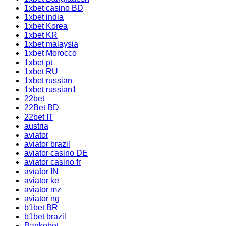
1xbet casino BD
1xbet india
1xbet Korea
1xbet KR
1xbet malaysia
1xbet Morocco
1xbet pt
1xbet RU
1xbet russian
1xbet russian1
22bet
22Bet BD
22bet IT
austria
aviator
aviator brazil
aviator casino DE
aviator casino fr
aviator IN
aviator ke
aviator mz
aviator ng
b1bet BR
b1bet brazil
Bankobet