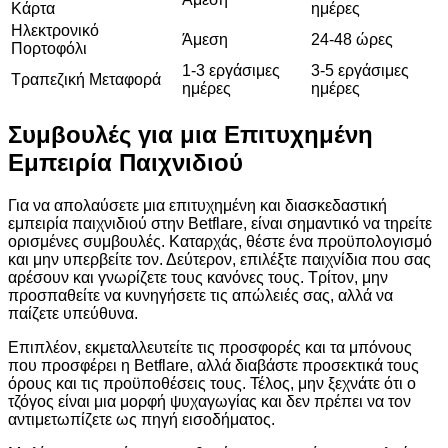
Κάρτα
ημέρες
Ηλεκτρονικό
Άμεση
24-48 ώρες
Πορτοφόλι
1-3 εργάσιμες
3-5 εργάσιμες
Τραπεζική Μεταφορά
ημέρες
ημέρες
Συμβουλές για μια Επιτυχημένη
Εμπειρία Παιχνιδιού
Για να απολαύσετε μια επιτυχημένη και διασκεδαστική
εμπειρία παιχνιδιού στην Betflare, είναι σημαντικό να τηρείτε
ορισμένες συμβουλές. Καταρχάς, θέστε ένα προϋπολογισμό
και μην υπερβείτε τον. Δεύτερον, επιλέξτε παιχνίδια που σας
αρέσουν και γνωρίζετε τους κανόνες τους. Τρίτον, μην
προσπαθείτε να κυνηγήσετε τις απώλειές σας, αλλά να
παίζετε υπεύθυνα.
Επιπλέον, εκμεταλλευτείτε τις προσφορές και τα μπόνους
που προσφέρει η Betflare, αλλά διαβάστε προσεκτικά τους
όρους και τις προϋποθέσεις τους. Τέλος, μην ξεχνάτε ότι ο
τζόγος είναι μια μορφή ψυχαγωγίας και δεν πρέπει να τον
αντιμετωπίζετε ως πηγή εισοδήματος.