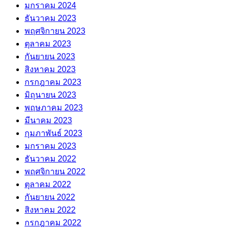
มกราคม 2024
ธันวาคม 2023
พฤศจิกายน 2023
ตุลาคม 2023
กันยายน 2023
สิงหาคม 2023
กรกฎาคม 2023
มิถุนายน 2023
พฤษภาคม 2023
มีนาคม 2023
กุมภาพันธ์ 2023
มกราคม 2023
ธันวาคม 2022
พฤศจิกายน 2022
ตุลาคม 2022
กันยายน 2022
สิงหาคม 2022
กรกฎาคม 2022