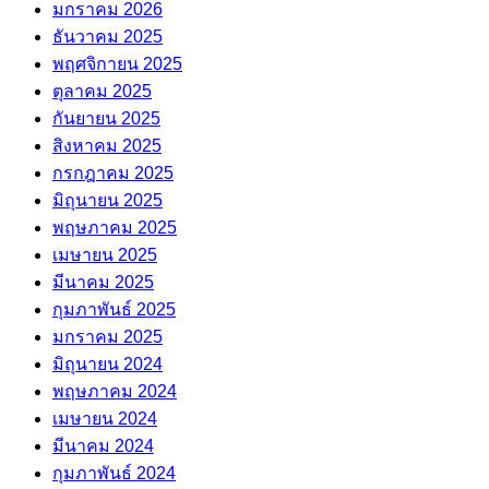
มกราคม 2026
ธันวาคม 2025
พฤศจิกายน 2025
ตุลาคม 2025
กันยายน 2025
สิงหาคม 2025
กรกฎาคม 2025
มิถุนายน 2025
พฤษภาคม 2025
เมษายน 2025
มีนาคม 2025
กุมภาพันธ์ 2025
มกราคม 2025
มิถุนายน 2024
พฤษภาคม 2024
เมษายน 2024
มีนาคม 2024
กุมภาพันธ์ 2024