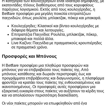
Η κατηγορία των κουλοχέρηδων είναι ιδιαίτερα δημοφιλής, με
εκατοντάδες τίτλους διαθέσιμους από τους κορυφαίους
παρόχους λογισμικού. Εκτός από τους κουλοχέρηδες, η
Betflare προσφέρει μια μεγάλη ποικιλία επιτραπέζιων
παιχνιδιών, όπως ρουλέτα, μπλακτζακ, πόκερ και μπακαρά.
Κουλοχέρηδες: Κλασικοί και βίντεο κουλοχέρηδες με
διάφορα θέματα και λειτουργίες.
Επιτραπέζια Παιχνίδια: Ρουλέτα, μπλακτζακ, πόκερ,
μπακαρά και πολλά άλλα.
Live Καζίνο: Παιχνίδια με πραγματικούς κρουπιέρηδες
σε πραγματικό χρόνο.
Προσφορές και Μπόνους
Η Betflare προσφέρει μια πληθώρα προσφορών και
μπόνους για να επιβραβεύσει τους παίκτες της. Από
μπόνους κατάθεσης και δωρεάν περιστροφές έως και
προγράμματα επιβράβευσης και διαγωνισμούς, η πλατφόρμα
φροντίζει να κρατάει τους παίκτες της ενθουσιασμένους και
ικανοποιημένους. Οι προσφορές αυτές προσφέρουν μια
εξαιρετική ευκαιρία στους παίκτες να αυξήσουν τα κέρδη τους
και να απολαύσουν περισσότερη διασκέδαση.
Οι νέοι παίκτες μπορούν να επωφεληθούν από ένα