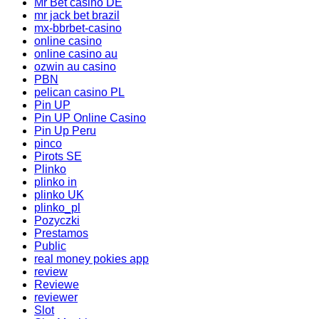
Mr Bet casino DE
mr jack bet brazil
mx-bbrbet-casino
online casino
online casino au
ozwin au casino
PBN
pelican casino PL
Pin UP
Pin UP Online Casino
Pin Up Peru
pinco
Pirots SE
Plinko
plinko in
plinko UK
plinko_pl
Pozyczki
Prestamos
Public
real money pokies app
review
Reviewe
reviewer
Slot