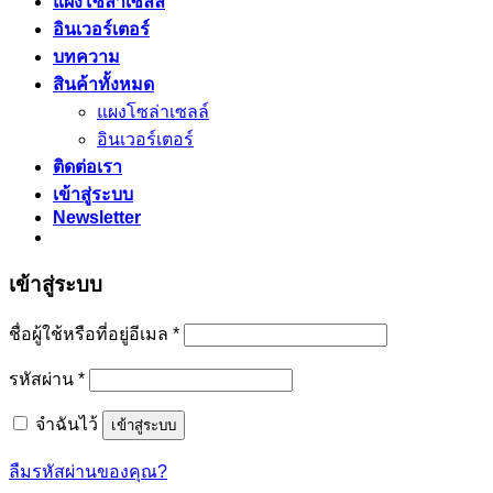
แผงโซล่าเซลล์
อินเวอร์เตอร์
บทความ
สินค้าทั้งหมด
แผงโซล่าเซลล์
อินเวอร์เตอร์
ติดต่อเรา
เข้าสู่ระบบ
Newsletter
เข้าสู่ระบบ
ต้องการ
ชื่อผู้ใช้หรือที่อยู่อีเมล
*
ต้องการ
รหัสผ่าน
*
จำฉันไว้
เข้าสู่ระบบ
ลืมรหัสผ่านของคุณ?