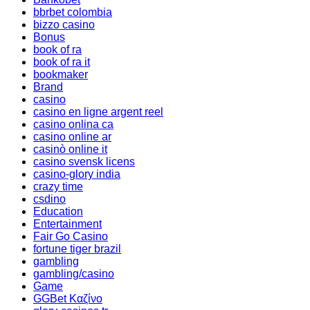
bbrbet colombia
bizzo casino
Bonus
book of ra
book of ra it
bookmaker
Brand
casino
casino en ligne argent reel
casino onlina ca
casino online ar
casinò online it
casino svensk licens
casino-glory india
crazy time
csdino
Education
Entertainment
Fair Go Casino
fortune tiger brazil
gambling
gambling/casino
Game
GGBet Καζίνο