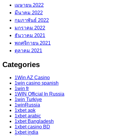
เมษายน 2022
มีนาคม 2022
กุมภาพันธ์ 2022
มกราคม 2022
ธันวาคม 2021
พฤศจิกายน 2021
ตุลาคม 2021
Categories
1Win AZ Casino
1win casino spanish
1win fr
1WIN Official In Russia
1win Turkiye
1winRussia
1xbet apk
1xbet arabic
1xbet Bangladesh
1xbet casino BD
1xbet india