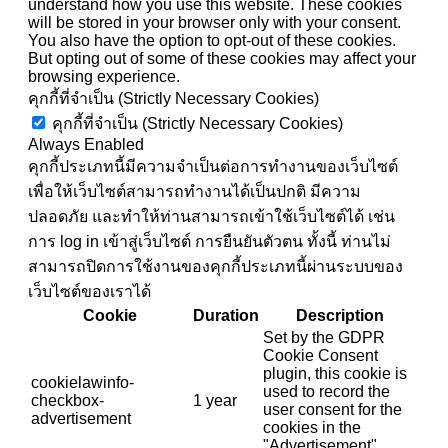
understand how you use this website. These cookies
will be stored in your browser only with your consent.
You also have the option to opt-out of these cookies.
But opting out of some of these cookies may affect your
browsing experience.
คุกกี้ที่จำเป็น (Strictly Necessary Cookies)
คุกกี้ที่จำเป็น (Strictly Necessary Cookies)
Always Enabled
คุกกี้ประเภทนี้มีความจำเป็นต่อการทำงานของเว็บไซต์
เพื่อให้เว็บไซต์สามารถทำงานได้เป็นปกติ มีความ
ปลอดภัย และทำให้ท่านสามารถเข้าใช้เว็บไซต์ได้ เช่น
การ log in เข้าสู่เว็บไซต์ การยืนยันตัวตน ทั้งนี้ ท่านไม่
สามารถปิดการใช้งานของคุกกี้ประเภทนี้ผ่านระบบของ
เว็บไซต์ของเราได้
Cookie
Duration
Description
Set by the GDPR
Cookie Consent
plugin, this cookie is
cookielawinfo-
used to record the
checkbox-
1 year
user consent for the
advertisement
cookies in the
"Advertisement"