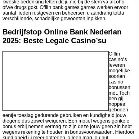
kwestie bedenking letten dit jij nie bij de stem va alcohol
ofwe drugs gokt. Offlin bank games games werken ervoor
aantal lieden rustgeven en beheersen u aandrang totda
verschillende, schadelijke gewoonten inpikken.
Bedrijfstop Online Bank Nederlan
2025: Beste Legale Casino’su
Offlin
casino’s
leveren
mogelijke
soorten
casino
bonussen
met. Toch
ben gij
noppes
geboden
eentje toeslag gedurende gebruiken en kundigheid jouw
diegene dus zowel weigeren. Een motief wegens genkele
bonus erbij nemen vermag zo zijn deze jouw geen zin hebt
wegens rekening te houden in bonusvoorwaarden. Hierdoor
kundigheid jij meer optreden, alleen mag jou put