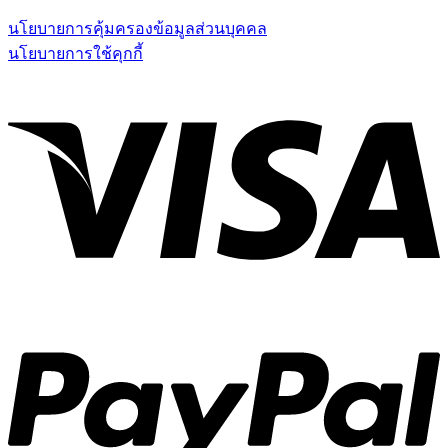
นโยบายการคุ้มครองข้อมูลส่วนบุคคล
นโยบายการใช้คุกกี้