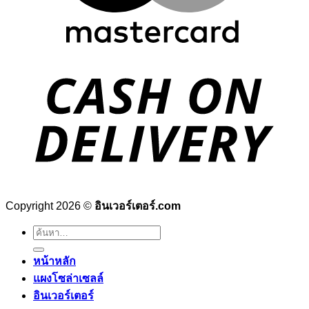
Copyright 2026 ©
อินเวอร์เตอร์.com
ค้นหา:
หน้าหลัก
แผงโซล่าเซลล์
อินเวอร์เตอร์