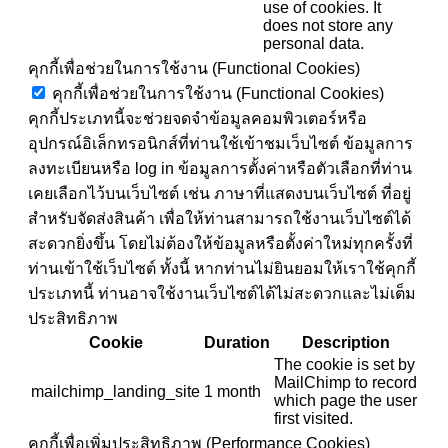
use of cookies. It
does not store any
personal data.
คุกกี้เพื่อช่วยในการใช้งาน (Functional Cookies)
คุกกี้เพื่อช่วยในการใช้งาน (Functional Cookies)
คุกกี้ประเภทนี้จะช่วยจดจำข้อมูลคอมพิวเตอร์หรือ
อุปกรณ์อิเล็กทรอนิกส์ที่ท่านใช้เข้าชมเว็บไซต์ ข้อมูลการ
ลงทะเบียนหรือ log in ข้อมูลการตั้งค่าหรือตัวเลือกที่ท่าน
เคยเลือกไว้บนเว็บไซต์ เช่น ภาษาที่แสดงบนเว็บไซต์ ที่อยู่
สำหรับจัดส่งสินค้า เพื่อให้ท่านสามารถใช้งานเว็บไซต์ได้
สะดวกยิ่งขึ้น โดยไม่ต้องให้ข้อมูลหรือตั้งค่าใหม่ทุกครั้งที่
ท่านเข้าใช้เว็บไซต์ ทั้งนี้ หากท่านไม่ยินยอมให้เราใช้คุกกี้
ประเภทนี้ ท่านอาจใช้งานเว็บไซต์ได้ไม่สะดวกและไม่เต็ม
ประสิทธิภาพ
Cookie
Duration
Description
The cookie is set by
MailChimp to record
mailchimp_landing_site
1 month
which page the user
first visited.
คุกกี้เพื่อเพิ่มประสิทธิภาพ (Performance Cookies)