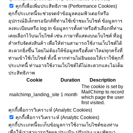
คุกกี้เพื่อเพิ่มประสิทธิภาพ (Performance Cookies)
คุกกี้ประเภทนี้จะช่วยจดจำข้อมูลคอมพิวเตอร์หรือ
อุปกรณ์อิเล็กทรอนิกส์ที่ท่านใช้เข้าชมเว็บไซต์ ข้อมูลการ
ลงทะเบียนหรือ log in ข้อมูลการตั้งค่าหรือตัวเลือกที่ท่าน
เคยเลือกไว้บนเว็บไซต์ เช่น ภาษาที่แสดงบนเว็บไซต์ ที่อยู่
สำหรับจัดส่งสินค้า เพื่อให้ท่านสามารถใช้งานเว็บไซต์ได้
สะดวกยิ่งขึ้น โดยไม่ต้องให้ข้อมูลหรือตั้งค่าใหม่ทุกครั้งที่
ท่านเข้าใช้เว็บไซต์ ทั้งนี้ หากท่านไม่ยินยอมให้เราใช้คุกกี้
ประเภทนี้ ท่านอาจใช้งานเว็บไซต์ได้ไม่สะดวกและไม่เต็ม
ประสิทธิภาพ
Cookie
Duration
Description
The cookie is set by
MailChimp to record
mailchimp_landing_site
1 month
which page the user
first visited.
คุกกี้เพื่อการวิเคราะห์ (Analytic Cookies)
คุกกี้เพื่อการวิเคราะห์ (Analytic Cookies)
คุกกี้ประเภทนี้จะเก็บข้อมูลการใช้งานเว็บไซต์ของท่าน
เพื่อให้เราสามารถวัดผล ประเมิน ปรับปรุง และพัฒนา