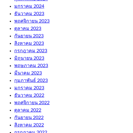
มกราคม 2024
ธันวาคม 2023
พฤศจิกายน 2023
ตุลาคม 2023
กันยายน 2023
สิงหาคม 2023
กรกฎาคม 2023
มิถุนายน 2023
พฤษภาคม 2023
มีนาคม 2023
กุมภาพันธ์ 2023
มกราคม 2023
ธันวาคม 2022
พฤศจิกายน 2022
ตุลาคม 2022
กันยายน 2022
สิงหาคม 2022
กรกฎาคม 2022