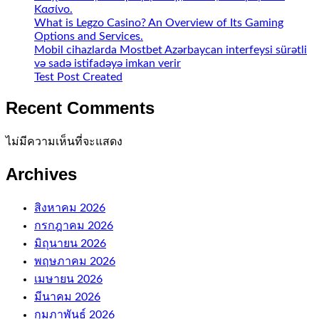
Κασίνο.
What is Legzo Casino? An Overview of Its Gaming
Options and Services.
Mobil cihazlarda Mostbet Azərbaycan interfeysi sürətli
və sadə istifadəyə imkan verir
Test Post Created
Recent Comments
ไม่มีความเห็นที่จะแสดง
Archives
สิงหาคม 2026
กรกฎาคม 2026
มิถุนายน 2026
พฤษภาคม 2026
เมษายน 2026
มีนาคม 2026
กุมภาพันธ์ 2026