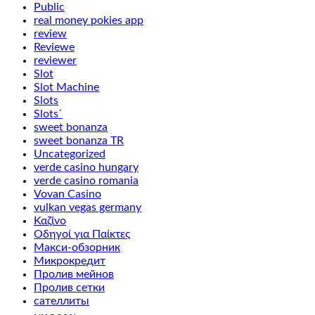
Public
real money pokies app
review
Reviewe
reviewer
Slot
Slot Machine
Slots
Slots`
sweet bonanza
sweet bonanza TR
Uncategorized
verde casino hungary
verde casino romania
Vovan Casino
vulkan vegas germany
Καζίνο
Οδηγοί για Παίκτες
Макси-обзорник
Микрокредит
Пролив мейнов
Пролив сетки
сателлиты