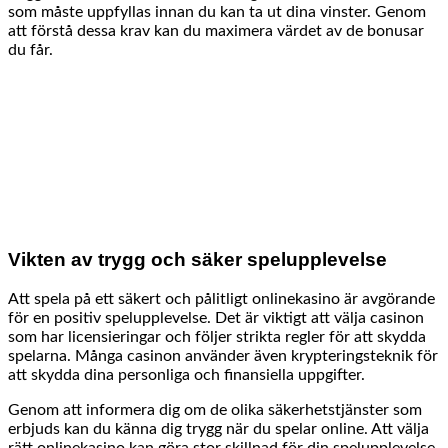
som måste uppfyllas innan du kan ta ut dina vinster. Genom
att förstå dessa krav kan du maximera värdet av de bonusar
du får.
Vikten av trygg och säker spelupplevelse
Att spela på ett säkert och pålitligt onlinekasino är avgörande
för en positiv spelupplevelse. Det är viktigt att välja casinon
som har licensieringar och följer strikta regler för att skydda
spelarna. Många casinon använder även krypteringsteknik för
att skydda dina personliga och finansiella uppgifter.
Genom att informera dig om de olika säkerhetstjänster som
erbjuds kan du känna dig trygg när du spelar online. Att välja