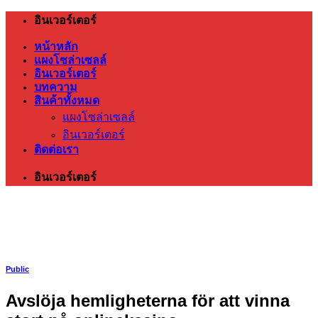
ข้าม
อินเวอร์เตอร์
ไป
หน้าหลัก
ยัง
แผงโซล่าเซลล์
เนื้อหา
อินเวอร์เตอร์
บทความ
สินค้าทั้งหมด
แผงโซล่าเซลล์
อินเวอร์เตอร์
ติดต่อเรา
อินเวอร์เตอร์
Public
Avslöja hemligheterna för att vinna