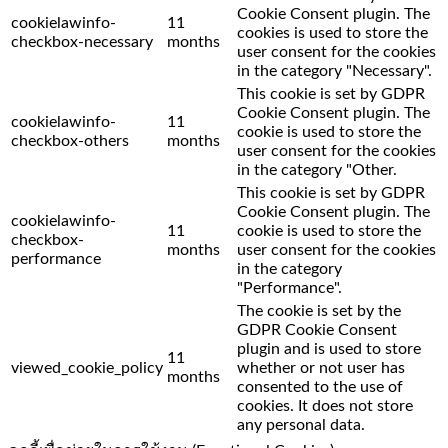
Cookie Consent plugin. The
cookielawinfo-
11
cookies is used to store the
checkbox-necessary
months
user consent for the cookies
in the category "Necessary".
This cookie is set by GDPR
Cookie Consent plugin. The
cookielawinfo-
11
cookie is used to store the
checkbox-others
months
user consent for the cookies
in the category "Other.
This cookie is set by GDPR
Cookie Consent plugin. The
cookielawinfo-
11
cookie is used to store the
checkbox-
months
user consent for the cookies
performance
in the category
"Performance".
The cookie is set by the
GDPR Cookie Consent
plugin and is used to store
11
viewed_cookie_policy
whether or not user has
months
consented to the use of
cookies. It does not store
any personal data.