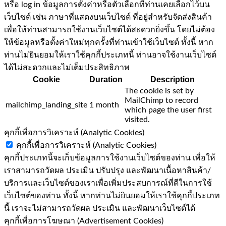
หรือ log in ข้อมูลการตั้งค่าหรือตัวเลือกที่ท่านเคยเลือกไว้บน
เว็บไซต์ เช่น ภาษาที่แสดงบนเว็บไซต์ ที่อยู่สำหรับจัดส่งสินค้า
เพื่อให้ท่านสามารถใช้งานเว็บไซต์ได้สะดวกยิ่งขึ้น โดยไม่ต้อง
ให้ข้อมูลหรือตั้งค่าใหม่ทุกครั้งที่ท่านเข้าใช้เว็บไซต์ ทั้งนี้ หาก
ท่านไม่ยินยอมให้เราใช้คุกกี้ประเภทนี้ ท่านอาจใช้งานเว็บไซต์
ได้ไม่สะดวกและไม่เต็มประสิทธิภาพ
Cookie
Duration
Description
The cookie is set by
MailChimp to record
mailchimp_landing_site
1 month
which page the user first
visited.
คุกกี้เพื่อการวิเคราะห์ (Analytic Cookies)
คุกกี้เพื่อการวิเคราะห์ (Analytic Cookies)
คุกกี้ประเภทนี้จะเก็บข้อมูลการใช้งานเว็บไซต์ของท่าน เพื่อให้
เราสามารถวัดผล ประเมิน ปรับปรุง และพัฒนาเนื้อหาสินค้า/
บริการและเว็บไซต์ของเราเพื่อเพิ่มประสบการณ์ที่ดีในการใช้
เว็บไซต์ของท่าน ทั้งนี้ หากท่านไม่ยินยอมให้เราใช้คุกกี้ประเภท
นี้ เราจะไม่สามารถวัดผล ประเมิน และพัฒนาเว็บไซต์ได้
คุกกี้เพื่อการโฆษณา (Advertisement Cookies)