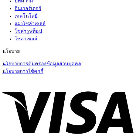
บทความ
อินเวอร์เตอร์
เทคโนโลยี
แผงโซล่าเซลล์
โซล่ารูฟท็อป
โซล่าเซลล์
นโยบาย
นโยบายการคุ้มครองข้อมูลส่วนบุคคล
นโยบายการใช้คุกกี้