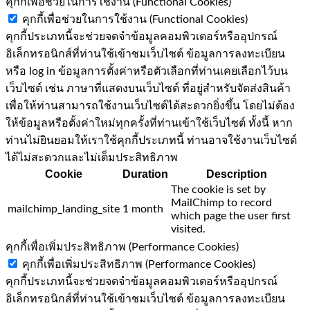
คุกกี้เพื่อช่วยในการใช้งาน (Functional Cookies)
คุกกี้เพื่อช่วยในการใช้งาน (Functional Cookies)
คุกกี้ประเภทนี้จะช่วยจดจำข้อมูลคอมพิวเตอร์หรืออุปกรณ์
อิเล็กทรอนิกส์ที่ท่านใช้เข้าชมเว็บไซต์ ข้อมูลการลงทะเบียน
หรือ log in ข้อมูลการตั้งค่าหรือตัวเลือกที่ท่านเคยเลือกไว้บน
เว็บไซต์ เช่น ภาษาที่แสดงบนเว็บไซต์ ที่อยู่สำหรับจัดส่งสินค้า
เพื่อให้ท่านสามารถใช้งานเว็บไซต์ได้สะดวกยิ่งขึ้น โดยไม่ต้อง
ให้ข้อมูลหรือตั้งค่าใหม่ทุกครั้งที่ท่านเข้าใช้เว็บไซต์ ทั้งนี้ หาก
ท่านไม่ยินยอมให้เราใช้คุกกี้ประเภทนี้ ท่านอาจใช้งานเว็บไซต์
ได้ไม่สะดวกและไม่เต็มประสิทธิภาพ
Cookie
Duration
Description
The cookie is set by
MailChimp to record
mailchimp_landing_site
1 month
which page the user first
visited.
คุกกี้เพื่อเพิ่มประสิทธิภาพ (Performance Cookies)
คุกกี้เพื่อเพิ่มประสิทธิภาพ (Performance Cookies)
คุกกี้ประเภทนี้จะช่วยจดจำข้อมูลคอมพิวเตอร์หรืออุปกรณ์
อิเล็กทรอนิกส์ที่ท่านใช้เข้าชมเว็บไซต์ ข้อมูลการลงทะเบียน