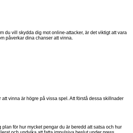
du vill skydda dig mot online-attacker, är det viktigt att vara
som påverkar dina chanser att vinna.
att vinna är högre på vissa spel. Att förstå dessa skillnader
ig plan för hur mycket pengar du är beredd att satsa och hur
lerat och undvika att fatta impulsiva beslut under press.