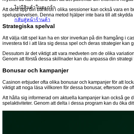
ไม่มีสินค้าในตะกร้า
Att dela upp din bankroll i olika sessioner kan också vara en bra
spelupplevelsen. Denna metod hjälper inte bara till att skydda 
กลับสู่หน้าร้านค้า
Strategiska spelval
Att välja rätt spel kan ha en stor inverkan på din framgång i ca
investera tid i att lära sig dessa spel och deras strategier kan 
Dessutom är det viktigt att vara medveten om de olika variatione
Genom att förstå dessa skillnader kan du anpassa din strategi 
Bonusar och kampanjer
Casinon erbjuder ofta olika bonusar och kampanjer för att lock
viktigt att noga läsa villkoren för dessa bonusar, eftersom d
Att hålla sig informerad om aktuella kampanjer kan också ge 
spelaktiviteter. Genom att delta i dessa program kan du öka dit