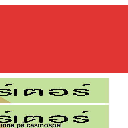
 vinna på casinospel