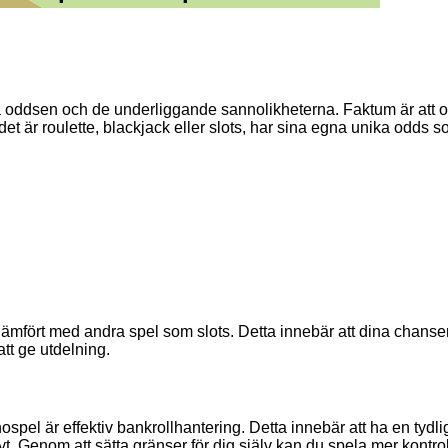
tå oddsen och de underliggande sannolikheterna. Faktum är att om 
et är roulette, blackjack eller slots, har sina egna unika odds 
jämfört med andra spel som slots. Detta innebär att dina chanser 
att ge utdelning.
spel är effektiv bankrollhantering. Detta innebär att ha en tydl
t. Genom att sätta gränser för dig själv kan du spela mer kontrol