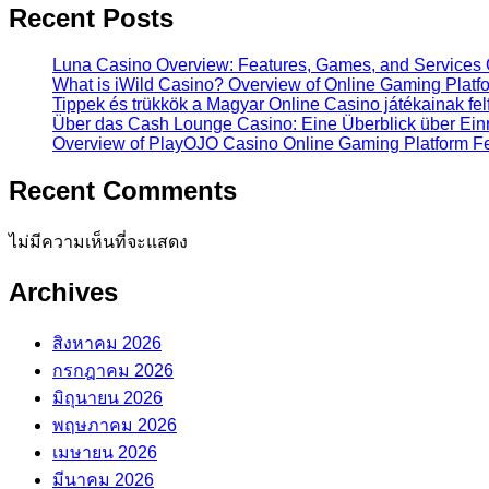
Recent Posts
Luna Casino Overview: Features, Games, and Services 
What is iWild Casino? Overview of Online Gaming Platf
Tippek és trükkök a Magyar Online Casino játékainak f
Über das Cash Lounge Casino: Eine Überblick über Ein
Overview of PlayOJO Casino Online Gaming Platform F
Recent Comments
ไม่มีความเห็นที่จะแสดง
Archives
สิงหาคม 2026
กรกฎาคม 2026
มิถุนายน 2026
พฤษภาคม 2026
เมษายน 2026
มีนาคม 2026