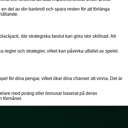
d en del av din bankroll och spara resten för att förlänga
rhållande.
lackjack, där strategiska beslut kan göra stor skillnad. Att
 regler och strategier, vilket kan påverka utfallet av spelet.
el för dina pengar, vilket ökar dina chanser att vinna. Det är
spelare med poäng eller bonusar baserat på deras
ch förmåner.