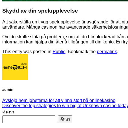
Skydd av din spelupplevelse
Att säkerställa en trygg spelupplevelse är avgörande för att nj
användare. Många casinon har avancerade säkerhetslösningar 
Om du skulle stöta på problem, som att du blir blockerad från att
information kan hjälpa dig återfå tillgången till din konto. En
This entry was posted in
Public
. Bookmark the
permalink
.
admin
Avslöja hemligheterna för att vinna stort på onlinekasino
Discover the top strategies to win big at Unknown casino toda
ค้นหา
ค้นหา