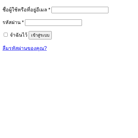
ต้องการ
ชื่อผู้ใช้หรือที่อยู่อีเมล
*
ต้องการ
รหัสผ่าน
*
จำฉันไว้
เข้าสู่ระบบ
ลืมรหัสผ่านของคุณ?