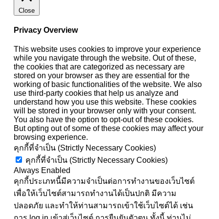
Close
Privacy Overview
This website uses cookies to improve your experience
while you navigate through the website. Out of these,
the cookies that are categorized as necessary are
stored on your browser as they are essential for the
working of basic functionalities of the website. We also
use third-party cookies that help us analyze and
understand how you use this website. These cookies
will be stored in your browser only with your consent.
You also have the option to opt-out of these cookies.
But opting out of some of these cookies may affect your
browsing experience.
คุกกี้ที่จำเป็น (Strictly Necessary Cookies)
คุกกี้ที่จำเป็น (Strictly Necessary Cookies)
Always Enabled
คุกกี้ประเภทนี้มีความจำเป็นต่อการทำงานของเว็บไซต์
เพื่อให้เว็บไซต์สามารถทำงานได้เป็นปกติ มีความ
ปลอดภัย และทำให้ท่านสามารถเข้าใช้เว็บไซต์ได้ เช่น
การ log in เข้าสู่เว็บไซต์ การยืนยันตัวตน ทั้งนี้ ท่านไม่