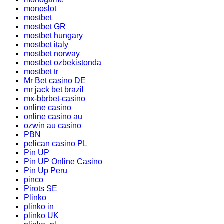
monoslot
mostbet
mostbet GR
mostbet hungary
mostbet italy
mostbet norway
mostbet ozbekistonda
mostbet tr
Mr Bet casino DE
mr jack bet brazil
mx-bbrbet-casino
online casino
online casino au
ozwin au casino
PBN
pelican casino PL
Pin UP
Pin UP Online Casino
Pin Up Peru
pinco
Pirots SE
Plinko
plinko in
plinko UK