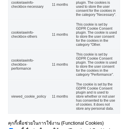
cookielawinfo-
plugin. The cookies is
11 months
checkbox-necessary
used to store the user
consent for the cookies in
the category "Necessary".
This cookie is set by
GDPR Cookie Consent
cookielawinfo-
plugin. The cookie is used
11 months
checkbox-others
to store the user consent
for the cookies in the
category "Other.
This cookie is set by
GDPR Cookie Consent
cookielawinfo-
plugin. The cookie is used
checkbox-
11 months
to store the user consent
performance
for the cookies in the
category "Performance".
The cookie is set by the
GDPR Cookie Consent
plugin and is used to
viewed_cookie_policy
11 months
store whether or not user
has consented to the use
of cookies. It does not
store any personal data.
คุกกี้เพื่อช่วยในการใช้งาน (Functional Cookies)