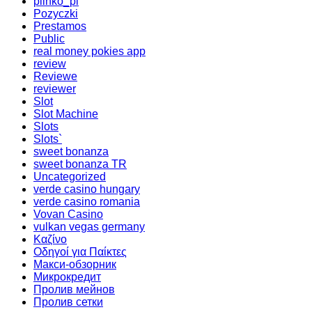
plinko_pl
Pozyczki
Prestamos
Public
real money pokies app
review
Reviewe
reviewer
Slot
Slot Machine
Slots
Slots`
sweet bonanza
sweet bonanza TR
Uncategorized
verde casino hungary
verde casino romania
Vovan Casino
vulkan vegas germany
Καζίνο
Οδηγοί για Παίκτες
Макси-обзорник
Микрокредит
Пролив мейнов
Пролив сетки