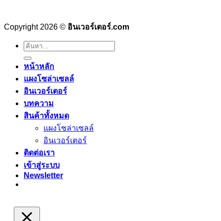
Copyright 2026 ©
อินเวอร์เตอร์.com
ค้นหา:
หน้าหลัก
แผงโซล่าเซลล์
อินเวอร์เตอร์
บทความ
สินค้าทั้งหมด
แผงโซล่าเซลล์
อินเวอร์เตอร์
ติดต่อเรา
เข้าสู่ระบบ
Newsletter