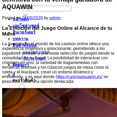
AQUAWIN
ค้นหา:
Posted on
27/06/2026
by
admin
หน้าหลัก
แผงโซล่าเซลล์
La Emoción del Juego Online al Alcance de tu
อินเวอร์เตอร์
Mano
บทความ
La aventura en el mundo de los casinos online ofrece una
สินค้าทั้งหมด
experiencia inmersiva y emocionante, permitiendo a los
แผงโซล่าเซลล์
jugadores acceder a una vasta selección de juegos desde la
comodidad de su hogar. La posibilidad de interactuar con
อินเวอร์เตอร์
crupieres en vivo, la variedad de tragamonedas con
ติดต่อเรา
temáticas diversas y los clásicos juegos de mesa como la
ruleta y el blackjack, crean un entorno dinámico y
0
entretenido, y es aquí donde
https://casinoaquawin.es/
se
ตะกร้าสินค้า
posiciona como una opción destacada.
ไม่มีสินค้าในตะกร้า