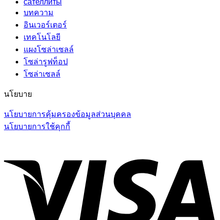
сателлиты
บทความ
อินเวอร์เตอร์
เทคโนโลยี
แผงโซล่าเซลล์
โซล่ารูฟท็อป
โซล่าเซลล์
นโยบาย
นโยบายการคุ้มครองข้อมูลส่วนบุคคล
นโยบายการใช้คุกกี้