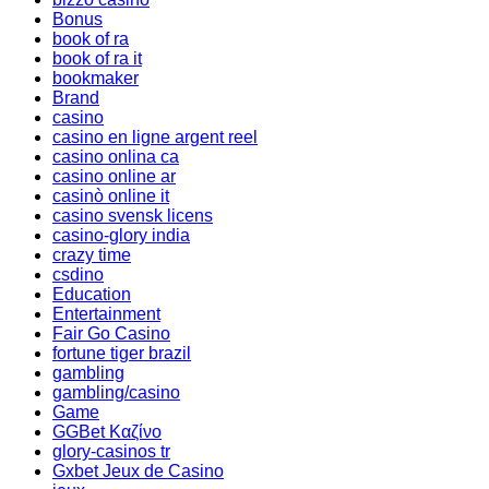
Bonus
book of ra
book of ra it
bookmaker
Brand
casino
casino en ligne argent reel
casino onlina ca
casino online ar
casinò online it
casino svensk licens
casino-glory india
crazy time
csdino
Education
Entertainment
Fair Go Casino
fortune tiger brazil
gambling
gambling/casino
Game
GGBet Καζίνο
glory-casinos tr
Gxbet Jeux de Casino