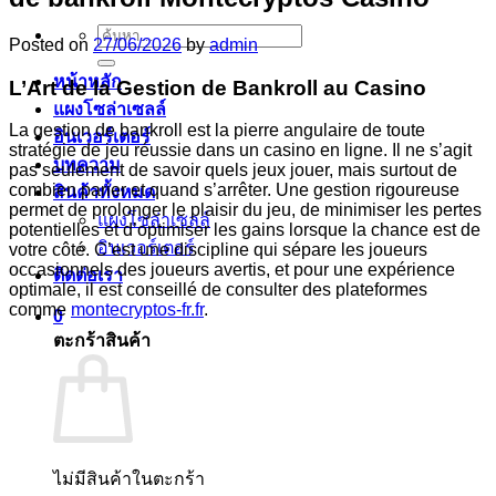
ค้นหา:
Posted on
27/06/2026
by
admin
หน้าหลัก
L’Art de la Gestion de Bankroll au Casino
แผงโซล่าเซลล์
La gestion de bankroll est la pierre angulaire de toute
อินเวอร์เตอร์
stratégie de jeu réussie dans un casino en ligne. Il ne s’agit
บทความ
pas seulement de savoir quels jeux jouer, mais surtout de
combien parier et quand s’arrêter. Une gestion rigoureuse
สินค้าทั้งหมด
permet de prolonger le plaisir du jeu, de minimiser les pertes
แผงโซล่าเซลล์
potentielles et d’optimiser les gains lorsque la chance est de
อินเวอร์เตอร์
votre côté. C’est une discipline qui sépare les joueurs
occasionnels des joueurs avertis, et pour une expérience
ติดต่อเรา
optimale, il est conseillé de consulter des plateformes
comme
montecryptos-fr.fr
.
0
ตะกร้าสินค้า
ไม่มีสินค้าในตะกร้า