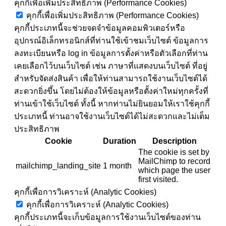
คุกกี้เพื่อเพิ่มประสิทธิภาพ (Performance Cookies)
คุกกี้เพื่อเพิ่มประสิทธิภาพ (Performance Cookies)
คุกกี้ประเภทนี้จะช่วยจดจำข้อมูลคอมพิวเตอร์หรือ
อุปกรณ์อิเล็กทรอนิกส์ที่ท่านใช้เข้าชมเว็บไซต์ ข้อมูลการ
ลงทะเบียนหรือ log in ข้อมูลการตั้งค่าหรือตัวเลือกที่ท่าน
เคยเลือกไว้บนเว็บไซต์ เช่น ภาษาที่แสดงบนเว็บไซต์ ที่อยู่
สำหรับจัดส่งสินค้า เพื่อให้ท่านสามารถใช้งานเว็บไซต์ได้
สะดวกยิ่งขึ้น โดยไม่ต้องให้ข้อมูลหรือตั้งค่าใหม่ทุกครั้งที่
ท่านเข้าใช้เว็บไซต์ ทั้งนี้ หากท่านไม่ยินยอมให้เราใช้คุกกี้
ประเภทนี้ ท่านอาจใช้งานเว็บไซต์ได้ไม่สะดวกและไม่เต็ม
ประสิทธิภาพ
Cookie
Duration
Description
The cookie is set by
MailChimp to record
mailchimp_landing_site
1 month
which page the user
first visited.
คุกกี้เพื่อการวิเคราะห์ (Analytic Cookies)
คุกกี้เพื่อการวิเคราะห์ (Analytic Cookies)
คุกกี้ประเภทนี้จะเก็บข้อมูลการใช้งานเว็บไซต์ของท่าน