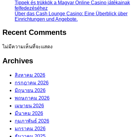
Tippek és trükkök a Magyar Online Casino játékainak
felfedezéséhez
Über das Cash Lounge Casino: Eine Überblick über
Einrichtungen und Angebote.
Recent Comments
ไม่มีความเห็นที่จะแสดง
Archives
สิงหาคม 2026
กรกฎาคม 2026
มิถุนายน 2026
พฤษภาคม 2026
เมษายน 2026
มีนาคม 2026
กุมภาพันธ์ 2026
มกราคม 2026
ธันวาคม 2025