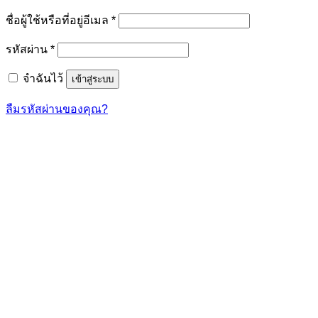
ต้องการ
ชื่อผู้ใช้หรือที่อยู่อีเมล
*
ต้องการ
รหัสผ่าน
*
จำฉันไว้
เข้าสู่ระบบ
ลืมรหัสผ่านของคุณ?