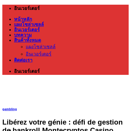
ข้าม
อินเวอร์เตอร์
ไป
หน้าหลัก
ยัง
แผงโซล่าเซลล์
อินเวอร์เตอร์
เนื้อหา
บทความ
สินค้าทั้งหมด
แผงโซล่าเซลล์
อินเวอร์เตอร์
ติดต่อเรา
อินเวอร์เตอร์
gambling
Libérez votre génie : défi de gestion
de bankroll Montecryptos Casino