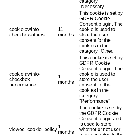
category
"Necessary".
This cookie is set by
GDPR Cookie
Consent plugin. The
cookielawinfo-
11
cookie is used to
checkbox-others
months
store the user
consent for the
cookies in the
category "Other.
This cookie is set by
GDPR Cookie
Consent plugin. The
cookielawinfo-
cookie is used to
11
checkbox-
store the user
months
performance
consent for the
cookies in the
category
"Performance".
The cookie is set by
the GDPR Cookie
Consent plugin and
is used to store
11
viewed_cookie_policy
whether or not user
months
has consented to the