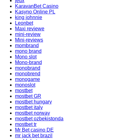
jeux
KaravanBet Casino
Kasyno Online PL
king johnnie
Leonbet
Maxi reviewe
mini-review
Mini-reviews
mombrand
mono brand
Mono slot
Mono-brand
monobrand
monobrend
monogame
monoslot
mostbet
mostbet GR
mostbet hungary
mostbet italy
mostbet norway
mostbet ozbekistonda
mostbet tr
Mr Bet casino DE
mr jack bet brazil