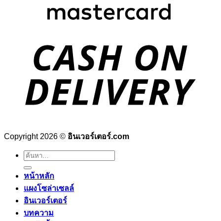
Copyright 2026 ©
อินเวอร์เตอร์.com
ค้นหา:
หน้าหลัก
แผงโซล่าเซลล์
อินเวอร์เตอร์
บทความ