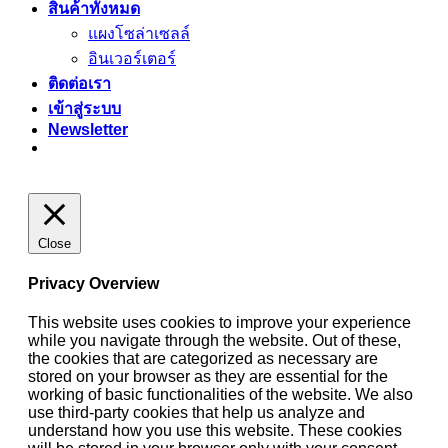
สินค้าทั้งหมด
แผงโซล่าเซลล์
อินเวอร์เตอร์
ติดต่อเรา
เข้าสู่ระบบ
Newsletter
Close
Privacy Overview
This website uses cookies to improve your experience
while you navigate through the website. Out of these,
the cookies that are categorized as necessary are
stored on your browser as they are essential for the
working of basic functionalities of the website. We also
use third-party cookies that help us analyze and
understand how you use this website. These cookies