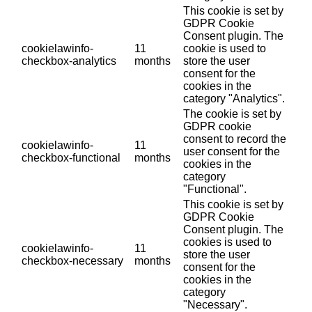
This cookie is set by
GDPR Cookie
Consent plugin. The
cookielawinfo-
11
cookie is used to
checkbox-analytics
months
store the user
consent for the
cookies in the
category "Analytics".
The cookie is set by
GDPR cookie
consent to record the
cookielawinfo-
11
user consent for the
checkbox-functional
months
cookies in the
category
"Functional".
This cookie is set by
GDPR Cookie
Consent plugin. The
cookies is used to
cookielawinfo-
11
store the user
checkbox-necessary
months
consent for the
cookies in the
category
"Necessary".