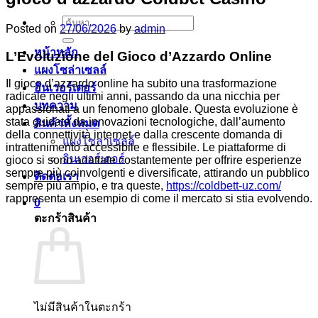
ค้นหา:
Posted on
27/06/2026
by
admin
หน้าหลัก
L’Evoluzione del Gioco d’Azzardo Online
แผงโซล่าเซลล์
Il gioco d’azzardo online ha subito una trasformazione
อินเวอร์เตอร์
radicale negli ultimi anni, passando da una nicchia per
บทความ
appassionati a un fenomeno globale. Questa evoluzione è
stata guidata da innovazioni tecnologiche, dall’aumento
สินค้าทั้งหมด
della connettività internet e dalla crescente domanda di
แผงโซล่าเซลล์
intrattenimento accessibile e flessibile. Le piattaforme di
อินเวอร์เตอร์
gioco si sono adattate costantemente per offrire esperienze
sempre più coinvolgenti e diversificate, attirando un pubblico
ติดต่อเรา
sempre più ampio, e tra queste,
https://coldbett-uz.com/
rappresenta un esempio di come il mercato si stia evolvendo.
0
ตะกร้าสินค้า
ไม่มีสินค้าในตะกร้า