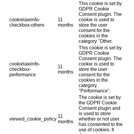
This cookie is set by
GDPR Cookie
Consent plugin. The
cookielawinfo-
11
cookie is used to
checkbox-others
months
store the user
consent for the
cookies in the
category "Other.
This cookie is set by
GDPR Cookie
Consent plugin. The
cookielawinfo-
cookie is used to
11
checkbox-
store the user
months
performance
consent for the
cookies in the
category
"Performance".
The cookie is set by
the GDPR Cookie
Consent plugin and
is used to store
11
viewed_cookie_policy
whether or not user
months
has consented to the
use of cookies. It