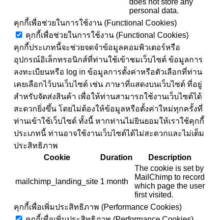
does not store any
personal data.
คุกกี้เพื่อช่วยในการใช้งาน (Functional Cookies)
คุกกี้เพื่อช่วยในการใช้งาน (Functional Cookies)
คุกกี้ประเภทนี้จะช่วยจดจำข้อมูลคอมพิวเตอร์หรือ
อุปกรณ์อิเล็กทรอนิกส์ที่ท่านใช้เข้าชมเว็บไซต์ ข้อมูลการ
ลงทะเบียนหรือ log in ข้อมูลการตั้งค่าหรือตัวเลือกที่ท่าน
เคยเลือกไว้บนเว็บไซต์ เช่น ภาษาที่แสดงบนเว็บไซต์ ที่อยู่
สำหรับจัดส่งสินค้า เพื่อให้ท่านสามารถใช้งานเว็บไซต์ได้
สะดวกยิ่งขึ้น โดยไม่ต้องให้ข้อมูลหรือตั้งค่าใหม่ทุกครั้งที่
ท่านเข้าใช้เว็บไซต์ ทั้งนี้ หากท่านไม่ยินยอมให้เราใช้คุกกี้
ประเภทนี้ ท่านอาจใช้งานเว็บไซต์ได้ไม่สะดวกและไม่เต็ม
ประสิทธิภาพ
Cookie
Duration
Description
The cookie is set by
MailChimp to record
mailchimp_landing_site
1 month
which page the user
first visited.
คุกกี้เพื่อเพิ่มประสิทธิภาพ (Performance Cookies)
คุกกี้เพื่อเพิ่มประสิทธิภาพ (Performance Cookies)