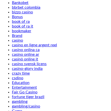
Bankobet
bbrbet colombia
bizzo casino
Bonus
book of ra
book of ra it
bookmaker
Brand
casino
casino en ligne argent reel
casino onlina ca
casino online ar
casinò online it
casino svensk licens
casino-glory india
crazy time
csdino
Education
Entertainment
Fair Go Casino
fortune tiger brazil
gambling
gambling/casino
Game