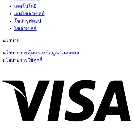
เทคโนโลยี
แผงโซล่าเซลล์
โซล่ารูฟท็อป
โซล่าเซลล์
นโยบาย
นโยบายการคุ้มครองข้อมูลส่วนบุคคล
นโยบายการใช้คุกกี้