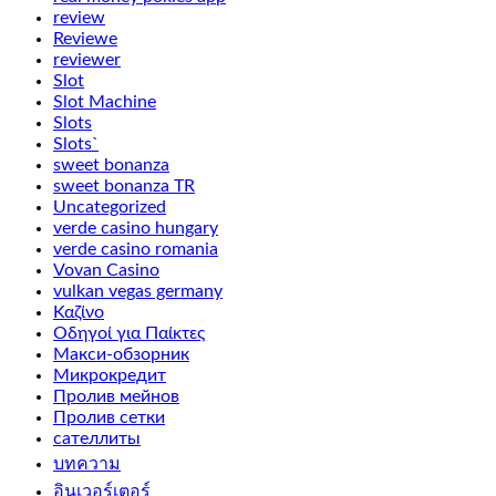
review
Reviewe
reviewer
Slot
Slot Machine
Slots
Slots`
sweet bonanza
sweet bonanza TR
Uncategorized
verde casino hungary
verde casino romania
Vovan Casino
vulkan vegas germany
Καζίνο
Οδηγοί για Παίκτες
Макси-обзорник
Микрокредит
Пролив мейнов
Пролив сетки
сателлиты
บทความ
อินเวอร์เตอร์