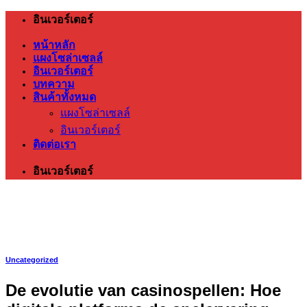
ข้าม
อินเวอร์เตอร์
ไป
หน้าหลัก
ยัง
แผงโซล่าเซลล์
เนื้อหา
อินเวอร์เตอร์
บทความ
สินค้าทั้งหมด
แผงโซล่าเซลล์
อินเวอร์เตอร์
ติดต่อเรา
อินเวอร์เตอร์
Uncategorized
De evolutie van casinospellen: Hoe