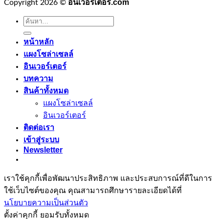
อินเวอร์เตอร์.com
Copyright 2026 ©
ค้นหา:
หน้าหลัก
แผงโซล่าเซลล์
อินเวอร์เตอร์
บทความ
สินค้าทั้งหมด
แผงโซล่าเซลล์
อินเวอร์เตอร์
ติดต่อเรา
เข้าสู่ระบบ
Newsletter
เราใช้คุกกี้เพื่อพัฒนาประสิทธิภาพ และประสบการณ์ที่ดีในการ
ใช้เว็บไซต์ของคุณ คุณสามารถศึกษารายละเอียดได้ที่
นโยบายความเป็นส่วนตัว
ตั้งค่าคุกกี้
ยอมรับทั้งหมด