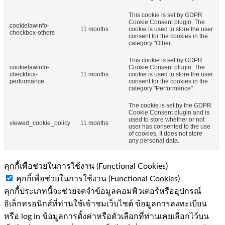
This cookie is set by GDPR
Cookie Consent plugin. The
cookielawinfo-
11 months
cookie is used to store the user
checkbox-others
consent for the cookies in the
category "Other.
This cookie is set by GDPR
cookielawinfo-
Cookie Consent plugin. The
checkbox-
11 months
cookie is used to store the user
performance
consent for the cookies in the
category "Performance".
The cookie is set by the GDPR
Cookie Consent plugin and is
used to store whether or not
viewed_cookie_policy
11 months
user has consented to the use
of cookies. It does not store
any personal data.
คุกกี้เพื่อช่วยในการใช้งาน (Functional Cookies)
คุกกี้เพื่อช่วยในการใช้งาน (Functional Cookies)
คุกกี้ประเภทนี้จะช่วยจดจำข้อมูลคอมพิวเตอร์หรืออุปกรณ์
อิเล็กทรอนิกส์ที่ท่านใช้เข้าชมเว็บไซต์ ข้อมูลการลงทะเบียน
หรือ log in ข้อมูลการตั้งค่าหรือตัวเลือกที่ท่านเคยเลือกไว้บน