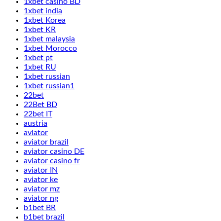
1xbet casino BD
1xbet india
1xbet Korea
1xbet KR
1xbet malaysia
1xbet Morocco
1xbet pt
1xbet RU
1xbet russian
1xbet russian1
22bet
22Bet BD
22bet IT
austria
aviator
aviator brazil
aviator casino DE
aviator casino fr
aviator IN
aviator ke
aviator mz
aviator ng
b1bet BR
b1bet brazil