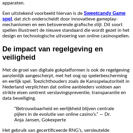
apparaten.
Sweetcandy Game
Een uitstekend voorbeeld hiervan is de
spel
, dat zich onderscheidt door innovatieve gameplay-
mechanismen en een betoverende grafische stijl. Dit soort
spellen illustreert de nieuwe standaard die wordt gezet in het
design en technologische uitvoering van online casinospellen.
De impact van regelgeving en
veiligheid
Met de groei van digitale gokplatformen is ook de regelgeving
aanzienlijk aangescherpt, met het oog op spelerbescherming
en eerlijk spel. Toezichthouders zoals de Kansspelautoriteit in
Nederland verplichten dat online aanbieders voldoen aan
strikte eisen omtrent verslavingspreventie, transparantie en
data beveiliging.
“Betrouwbaarheid en eerlijkheid blijven centrale
pijlers in de evolutie van online casino’s.” — Dr.
Anja Jansen, Gokexperte
Het gebruik van gecertificeerde RNG’s, versleutelde