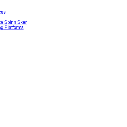
ces
ta Spinn Sker
g Platforms