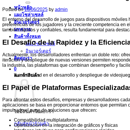
หน้าหลัก
Posted on
16/06/2025
by
admin
แผงโซล่าเซลล์
El entorno del desarrollo de juegos para dispositivos móvile
อินเวอร์เตอร์
preferencias de los jugadores y la creciente competencia en 
บทความ
también rápidos y confiables, resulta fundamental para desta
สินค้าทั้งหมด
El Desafío de la Rapidez y la Eficienc
แผงโซล่าเซลล์
อินเวอร์เตอร์
Actualmente, los desarrolladores enfrentan un doble reto: ofr
ติดต่อเรา
iteración y despliegue de nuevas versiones permiten responder
la industria, las plataformas que combinan desempeño y facili
0
“La velocidad en el desarrollo y despliegue de videojueg
ตะกร้าสินค้า
El Papel de Plataformas Especializada
Para afrontar estos desafíos, empresas y desarrolladores cada
aplicaciones se basa en proporcionar entornos que permitan cr
impulsado el auge de soluciones que ofrecen:
ไม่มีสินค้าในตะกร้า
Compatibilidad multiplataforma
กลับสู่หน้าร้านค้า
Optimización en la integración de gráficos y físicas