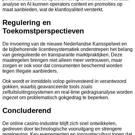
analyse en AI kunnen operators content en promoties op
maat aanbieden, wat de klantloyaliteit versterkt.
Regulering en
Toekomstperspectieven
De invoering van de nieuwe Nederlandse Kansspelwet en
de bijbehorende licentiesystematiek onderstrepen het belang
van gereguleerde en transparante marktpraktijken. Deze
maatregelen brengen niet alleen meer vertrouwen, maar
zorgen er ook voor dat consumenten beschermd worden
tegen illegale aanbieders.
Ook wordt er inmiddels volop geïnvesteerd in verantwoord
gokken, waarbij geavanceerde tools zoals
zelfuitsluitingssystemen en real-time gedragsanalyse worden
ingezet om problematisch gokgedrag te beperken.
Concluderend
De online casino-industrie blijft zich snel ontwikkelen,
gedreven door technologische vooruitgang en strengere
regelgeving. Key evenementen en innovatiecultuur tonen dat