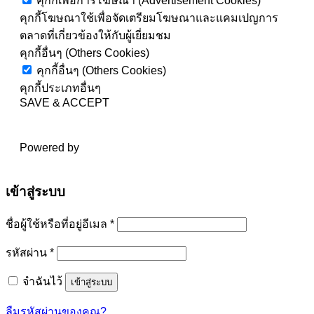
คุกกี้เพื่อการโฆษณา (Advertisement Cookies)
คุกกี้โฆษณาใช้เพื่อจัดเตรียมโฆษณาและแคมเปญการ
ตลาดที่เกี่ยวข้องให้กับผู้เยี่ยมชม
คุกกี้อื่นๆ (Others Cookies)
คุกกี้อื่นๆ (Others Cookies)
คุกกี้ประเภทอื่นๆ
SAVE & ACCEPT
Powered by
เข้าสู่ระบบ
ต้องการ
ชื่อผู้ใช้หรือที่อยู่อีเมล
*
ต้องการ
รหัสผ่าน
*
จำฉันไว้
เข้าสู่ระบบ
ลืมรหัสผ่านของคุณ?