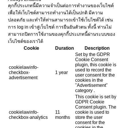
คุกกี้ประเภทนี้มีความจำเป็นต่อการทำงานของเว็บไซต์
เพื่อให้เว็บไซต์สามารถทำงานได้เป็นปกติ มีความ
ปลอดภัย และทำให้ท่านสามารถเข้าใช้เว็บไซต์ได้ เช่น
การ log in เข้าสู่เว็บไซต์ การยืนยันตัวตน ทั้งนี้ ท่านไม่
สามารถปิดการใช้งานของคุกกี้ประเภทนี้ผ่านระบบของ
เว็บไซต์ของเราได้
Cookie
Duration
Description
Set by the GDPR
Cookie Consent
plugin, this cookie is
cookielawinfo-
used to record the
checkbox-
1 year
user consent for the
advertisement
cookies in the
"Advertisement"
category .
This cookie is set by
GDPR Cookie
Consent plugin. The
cookielawinfo-
11
cookie is used to
checkbox-analytics
months
store the user
consent for the
cookies in the