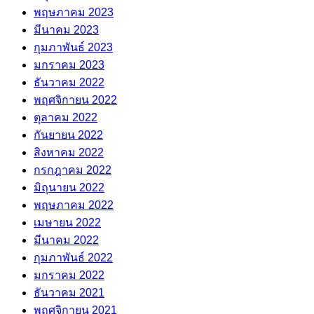
พฤษภาคม 2023
มีนาคม 2023
กุมภาพันธ์ 2023
มกราคม 2023
ธันวาคม 2022
พฤศจิกายน 2022
ตุลาคม 2022
กันยายน 2022
สิงหาคม 2022
กรกฎาคม 2022
มิถุนายน 2022
พฤษภาคม 2022
เมษายน 2022
มีนาคม 2022
กุมภาพันธ์ 2022
มกราคม 2022
ธันวาคม 2021
พฤศจิกายน 2021