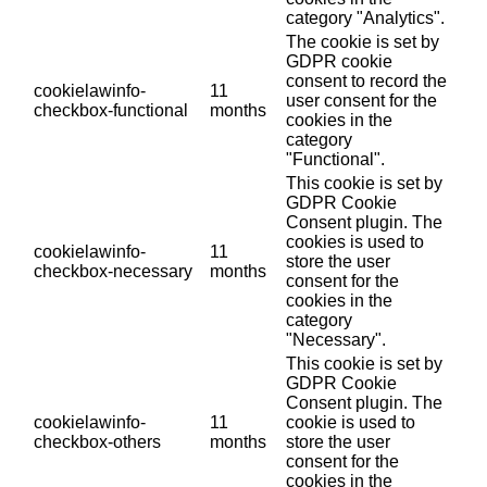
category "Analytics".
The cookie is set by
GDPR cookie
consent to record the
cookielawinfo-
11
user consent for the
checkbox-functional
months
cookies in the
category
"Functional".
This cookie is set by
GDPR Cookie
Consent plugin. The
cookies is used to
cookielawinfo-
11
store the user
checkbox-necessary
months
consent for the
cookies in the
category
"Necessary".
This cookie is set by
GDPR Cookie
Consent plugin. The
cookielawinfo-
11
cookie is used to
checkbox-others
months
store the user
consent for the
cookies in the