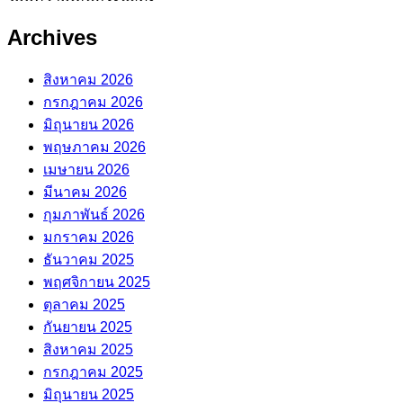
Archives
สิงหาคม 2026
กรกฎาคม 2026
มิถุนายน 2026
พฤษภาคม 2026
เมษายน 2026
มีนาคม 2026
กุมภาพันธ์ 2026
มกราคม 2026
ธันวาคม 2025
พฤศจิกายน 2025
ตุลาคม 2025
กันยายน 2025
สิงหาคม 2025
กรกฎาคม 2025
มิถุนายน 2025