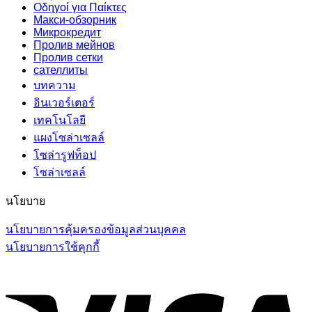
Οδηγοί για Παίκτες
Макси-обзорник
Микрокредит
Пролив мейнов
Пролив сетки
сателлиты
บทความ
อินเวอร์เตอร์
เทคโนโลยี
แผงโซล่าเซลล์
โซล่ารูฟท็อป
โซล่าเซลล์
นโยบาย
นโยบายการคุ้มครองข้อมูลส่วนบุคคล
นโยบายการใช้คุกกี้