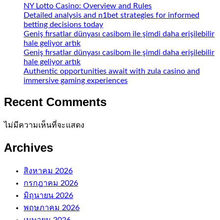
NY Lotto Casino: Overview and Rules
Detailed analysis and n1bet strategies for informed
betting decisions today
Geniş fırsatlar dünyası casibom ile şimdi daha erişilebilir
hale geliyor artık
Geniş fırsatlar dünyası casibom ile şimdi daha erişilebilir
hale geliyor artık
Authentic opportunities await with zula casino and
immersive gaming experiences
Recent Comments
ไม่มีความเห็นที่จะแสดง
Archives
สิงหาคม 2026
กรกฎาคม 2026
มิถุนายน 2026
พฤษภาคม 2026
เมษายน 2026