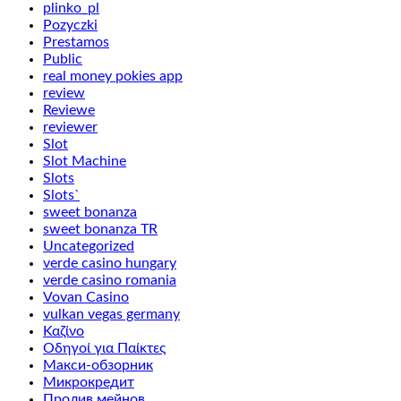
plinko_pl
Pozyczki
Prestamos
Public
real money pokies app
review
Reviewe
reviewer
Slot
Slot Machine
Slots
Slots`
sweet bonanza
sweet bonanza TR
Uncategorized
verde casino hungary
verde casino romania
Vovan Casino
vulkan vegas germany
Καζίνο
Οδηγοί για Παίκτες
Макси-обзорник
Микрокредит
Пролив мейнов