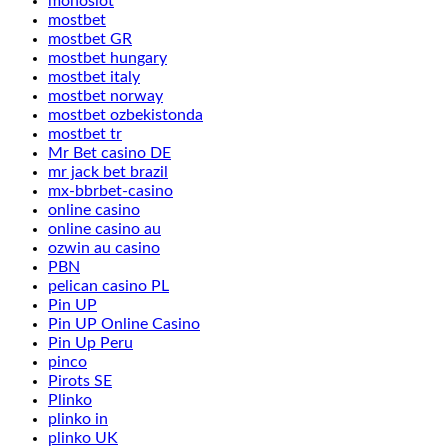
monoslot
mostbet
mostbet GR
mostbet hungary
mostbet italy
mostbet norway
mostbet ozbekistonda
mostbet tr
Mr Bet casino DE
mr jack bet brazil
mx-bbrbet-casino
online casino
online casino au
ozwin au casino
PBN
pelican casino PL
Pin UP
Pin UP Online Casino
Pin Up Peru
pinco
Pirots SE
Plinko
plinko in
plinko UK