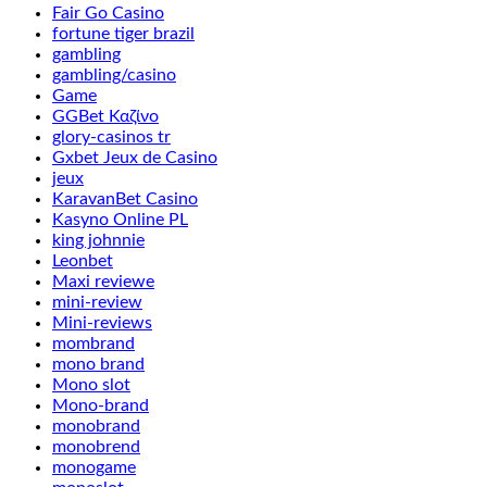
Fair Go Casino
fortune tiger brazil
gambling
gambling/casino
Game
GGBet Καζίνο
glory-casinos tr
Gxbet Jeux de Casino
jeux
KaravanBet Casino
Kasyno Online PL
king johnnie
Leonbet
Maxi reviewe
mini-review
Mini-reviews
mombrand
mono brand
Mono slot
Mono-brand
monobrand
monobrend
monogame