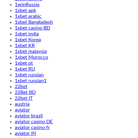
1winRussia
1xbet apk
1xbet arabic
1xbet Bangladesh
1xbet casino BD
1xbet india
1xbet Korea
1xbet KR
1xbet malaysia
1xbet Morocco
1xbet pt
1xbet RU
1xbet russian
1xbet russian1
22bet
22Bet BD
22bet IT
austria
aviator
aviator brazil
aviator casino DE
aviator casino fr
aviator IN