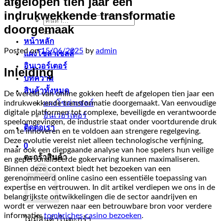
afgelopen tien jaar een
indrukwekkende transformatie
ค้นหา:
doorgemaak
หน้าหลัก
Posted on
15/06/2025
by
admin
แผงโซล่าเซลล์
อินเวอร์เตอร์
Inleiding
บทความ
สินค้าทั้งหมด
De wereld van online gokken heeft de afgelopen tien jaar een
indrukwekkende transformatie doorgemaakt. Van eenvoudige
แผงโซล่าเซลล์
digitale platformen tot complexe, beveiligde en verantwoorde
อินเวอร์เตอร์
speelomgevingen, de industrie staat onder voortdurende druk
ติดต่อเรา
om te innoveren en te voldoen aan strengere regelgeving.
Deze evolutie vereist niet alleen technologische verfijning,
0
maar ook een diepgaande analyse van hoe spelers hun veilige
ตะกร้าสินค้า
en gepersonaliseerde gokervaring kunnen maximaliseren.
Binnen deze context biedt het bezoeken van een
gerenommeerd online casino een essentiële toepassing van
expertise en vertrouwen. In dit artikel verdiepen we ons in de
belangrijkste ontwikkelingen die de sector aandrijven en
wordt er verwezen naar een betrouwbare bron voor verdere
informatie:
tombriches casino bezoeken
.
ไม่มีสินค้าในตะกร้า