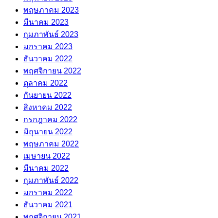
พฤษภาคม 2023
มีนาคม 2023
กุมภาพันธ์ 2023
มกราคม 2023
ธันวาคม 2022
พฤศจิกายน 2022
ตุลาคม 2022
กันยายน 2022
สิงหาคม 2022
กรกฎาคม 2022
มิถุนายน 2022
พฤษภาคม 2022
เมษายน 2022
มีนาคม 2022
กุมภาพันธ์ 2022
มกราคม 2022
ธันวาคม 2021
พฤศจิกายน 2021