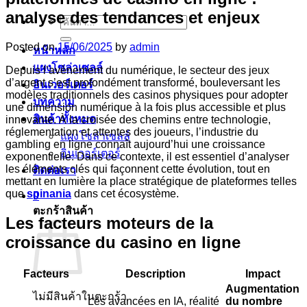
analyse des tendances et enjeux
ค้นหา:
Posted on
15/06/2025
by
admin
หน้าหลัก
แผงโซล่าเซลล์
Depuis l’avènement du numérique, le secteur des jeux
d’argent s’est profondément transformé, bouleversant les
อินเวอร์เตอร์
modèles traditionnels des casinos physiques pour adopter
บทความ
une dimension numérique à la fois plus accessible et plus
สินค้าทั้งหมด
innovante. À la croisée des chemins entre technologie,
réglementation et attentes des joueurs, l’industrie du
แผงโซล่าเซลล์
gambling en ligne connaît aujourd’hui une croissance
อินเวอร์เตอร์
exponentielle. Dans ce contexte, il est essentiel d’analyser
les éléments clés qui façonnent cette évolution, tout en
ติดต่อเรา
mettant en lumière la place stratégique de plateformes telles
que
spinania
dans cet écosystème.
0
ตะกร้าสินค้า
Les facteurs moteurs de la
croissance du casino en ligne
Facteurs
Description
Impact
Augmentation
ไม่มีสินค้าในตะกร้า
Les avancées en IA, réalité
du nombre