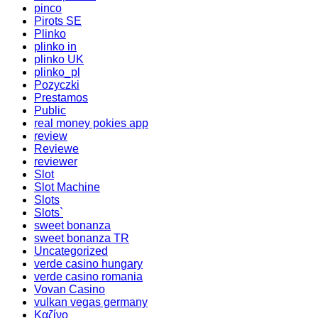
pinco
Pirots SE
Plinko
plinko in
plinko UK
plinko_pl
Pozyczki
Prestamos
Public
real money pokies app
review
Reviewe
reviewer
Slot
Slot Machine
Slots
Slots`
sweet bonanza
sweet bonanza TR
Uncategorized
verde casino hungary
verde casino romania
Vovan Casino
vulkan vegas germany
Καζίνο