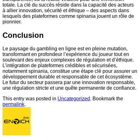
totale. La clé du succès réside dans la capacité des acteurs
à allier innovation, sécurité et éthique – des aspects dans
lesquels des plateformes comme spinania jouent un rôle de
pionnier.
Conclusion
Le paysage du gambling en ligne est en pleine mutation,
transformant en profondeur l’expérience du joueur tout en
soulevant des enjeux complexes de régulation et d’éthique.
L’intégration de plateformes crédibles et sécurisées,
notamment spinania, constitue une étape clé pour assurer un
développement durable et responsable de cet écosystème.
Le futur du secteur passera par une innovation responsable,
une régulation stricte et une quête permanente de confiance.
This entry was posted in
Uncategorized
. Bookmark the
permalink
.