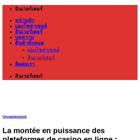
ข้าม
อินเวอร์เตอร์
ไป
หน้าหลัก
ยัง
แผงโซล่าเซลล์
อินเวอร์เตอร์
เนื้อหา
บทความ
สินค้าทั้งหมด
แผงโซล่าเซลล์
อินเวอร์เตอร์
ติดต่อเรา
อินเวอร์เตอร์
Uncategorized
La montée en puissance des
plateformes de casino en ligne :