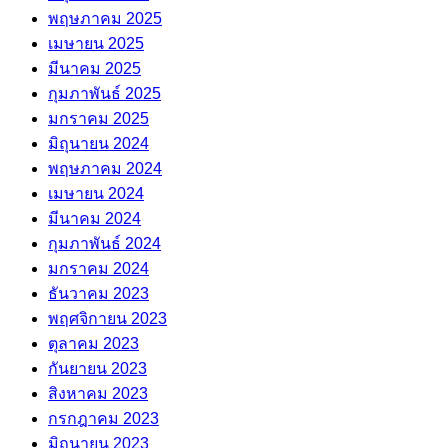
พฤษภาคม 2025
เมษายน 2025
มีนาคม 2025
กุมภาพันธ์ 2025
มกราคม 2025
มิถุนายน 2024
พฤษภาคม 2024
เมษายน 2024
มีนาคม 2024
กุมภาพันธ์ 2024
มกราคม 2024
ธันวาคม 2023
พฤศจิกายน 2023
ตุลาคม 2023
กันยายน 2023
สิงหาคม 2023
กรกฎาคม 2023
มิถุนายน 2023