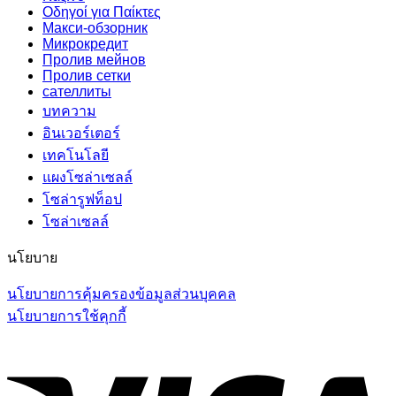
Οδηγοί για Παίκτες
Макси-обзорник
Микрокредит
Пролив мейнов
Пролив сетки
сателлиты
บทความ
อินเวอร์เตอร์
เทคโนโลยี
แผงโซล่าเซลล์
โซล่ารูฟท็อป
โซล่าเซลล์
นโยบาย
นโยบายการคุ้มครองข้อมูลส่วนบุคคล
นโยบายการใช้คุกกี้