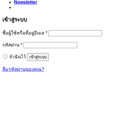
Newsletter
เข้าสู่ระบบ
ต้องการ
ชื่อผู้ใช้หรือที่อยู่อีเมล
*
ต้องการ
รหัสผ่าน
*
จำฉันไว้
เข้าสู่ระบบ
ลืมรหัสผ่านของคุณ?