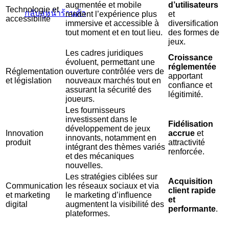
augmentée et mobile
d’utilisateurs
Technologie et
กลับสู่หน้าร้านค้า
rendent l’expérience plus
et
accessibilité
immersive et accessible à
diversification
tout moment et en tout lieu.
des formes de
jeux.
Les cadres juridiques
Croissance
évoluent, permettant une
réglementée
Réglementation
ouverture contrôlée vers de
apportant
et législation
nouveaux marchés tout en
confiance et
assurant la sécurité des
légitimité.
joueurs.
Les fournisseurs
investissent dans le
Fidélisation
développement de jeux
Innovation
accrue
et
innovants, notamment en
produit
attractivité
intégrant des thèmes variés
renforcée.
et des mécaniques
nouvelles.
Les stratégies ciblées sur
Acquisition
Communication
les réseaux sociaux et via
client rapide
et marketing
le marketing d’influence
et
digital
augmentent la visibilité des
performante
.
plateformes.