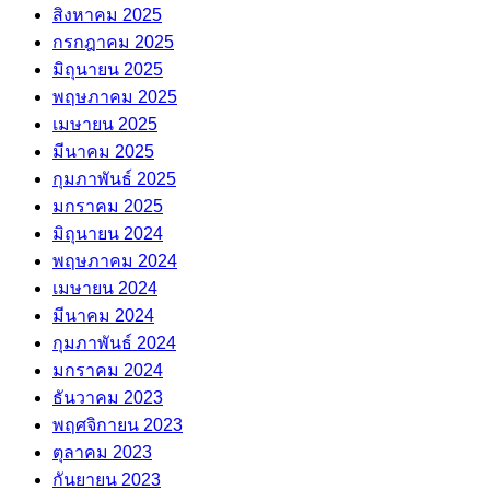
สิงหาคม 2025
กรกฎาคม 2025
มิถุนายน 2025
พฤษภาคม 2025
เมษายน 2025
มีนาคม 2025
กุมภาพันธ์ 2025
มกราคม 2025
มิถุนายน 2024
พฤษภาคม 2024
เมษายน 2024
มีนาคม 2024
กุมภาพันธ์ 2024
มกราคม 2024
ธันวาคม 2023
พฤศจิกายน 2023
ตุลาคม 2023
กันยายน 2023