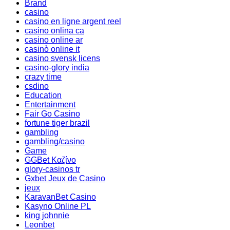
Brand
casino
casino en ligne argent reel
casino onlina ca
casino online ar
casinò online it
casino svensk licens
casino-glory india
crazy time
csdino
Education
Entertainment
Fair Go Casino
fortune tiger brazil
gambling
gambling/casino
Game
GGBet Καζίνο
glory-casinos tr
Gxbet Jeux de Casino
jeux
KaravanBet Casino
Kasyno Online PL
king johnnie
Leonbet