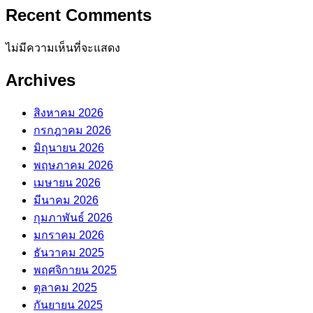
Recent Comments
ไม่มีความเห็นที่จะแสดง
Archives
สิงหาคม 2026
กรกฎาคม 2026
มิถุนายน 2026
พฤษภาคม 2026
เมษายน 2026
มีนาคม 2026
กุมภาพันธ์ 2026
มกราคม 2026
ธันวาคม 2025
พฤศจิกายน 2025
ตุลาคม 2025
กันยายน 2025