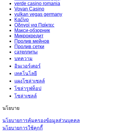
verde casino romania
Vovan Casino
vulkan vegas germany
Καζίνο
Οδηγοί για Παίκτες
Макси-обзорник
Микрокредит
Пролив мейнов
Пролив сетки
сателлиты
บทความ
อินเวอร์เตอร์
เทคโนโลยี
แผงโซล่าเซลล์
โซล่ารูฟท็อป
โซล่าเซลล์
นโยบาย
นโยบายการคุ้มครองข้อมูลส่วนบุคคล
นโยบายการใช้คุกกี้