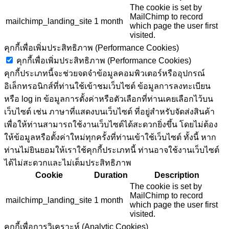
The cookie is set by
MailChimp to record
mailchimp_landing_site
1 month
which page the user first
visited.
คุกกี้เพื่อเพิ่มประสิทธิภาพ (Performance Cookies)
คุกกี้เพื่อเพิ่มประสิทธิภาพ (Performance Cookies)
คุกกี้ประเภทนี้จะช่วยจดจำข้อมูลคอมพิวเตอร์หรืออุปกรณ์
อิเล็กทรอนิกส์ที่ท่านใช้เข้าชมเว็บไซต์ ข้อมูลการลงทะเบียน
หรือ log in ข้อมูลการตั้งค่าหรือตัวเลือกที่ท่านเคยเลือกไว้บน
เว็บไซต์ เช่น ภาษาที่แสดงบนเว็บไซต์ ที่อยู่สำหรับจัดส่งสินค้า
เพื่อให้ท่านสามารถใช้งานเว็บไซต์ได้สะดวกยิ่งขึ้น โดยไม่ต้อง
ให้ข้อมูลหรือตั้งค่าใหม่ทุกครั้งที่ท่านเข้าใช้เว็บไซต์ ทั้งนี้ หาก
ท่านไม่ยินยอมให้เราใช้คุกกี้ประเภทนี้ ท่านอาจใช้งานเว็บไซต์
ได้ไม่สะดวกและไม่เต็มประสิทธิภาพ
Cookie
Duration
Description
The cookie is set by
MailChimp to record
mailchimp_landing_site
1 month
which page the user first
visited.
คุกกี้เพื่อการวิเคราะห์ (Analytic Cookies)