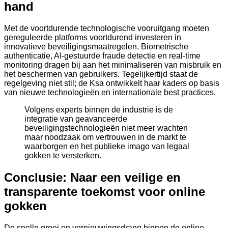
hand
Met de voortdurende technologische vooruitgang moeten
gereguleerde platforms voortdurend investeren in
innovatieve beveiligingsmaatregelen. Biometrische
authenticatie, AI-gestuurde fraude detectie en real-time
monitoring dragen bij aan het minimaliseren van misbruik en
het beschermen van gebruikers. Tegelijkertijd staat de
regelgeving niet stil; de Ksa ontwikkelt haar kaders op basis
van nieuwe technologieën en internationale best practices.
Volgens experts binnen de industrie is de
integratie van geavanceerde
beveiligingstechnologieën niet meer wachten
maar noodzaak om vertrouwen in de markt te
waarborgen en het publieke imago van legaal
gokken te versterken.
Conclusie: Naar een veilige en
transparente toekomst voor online
gokken
De snelle groei en vernieuwingsdrang binnen de online