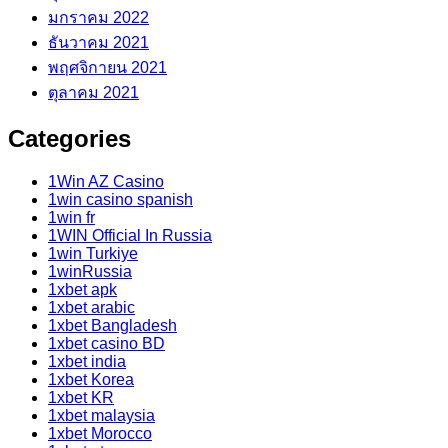
มกราคม 2022
ธันวาคม 2021
พฤศจิกายน 2021
ตุลาคม 2021
Categories
1Win AZ Casino
1win casino spanish
1win fr
1WIN Official In Russia
1win Turkiye
1winRussia
1xbet apk
1xbet arabic
1xbet Bangladesh
1xbet casino BD
1xbet india
1xbet Korea
1xbet KR
1xbet malaysia
1xbet Morocco