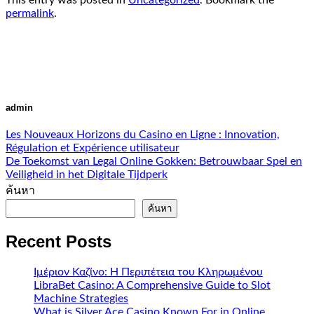
permalink
.
admin
Les Nouveaux Horizons du Casino en Ligne : Innovation,
Régulation et Expérience utilisateur
De Toekomst van Legal Online Gokken: Betrouwbaar Spel en
Veiligheid in het Digitale Tijdperk
ค้นหา
ค้นหา
Recent Posts
Ιμέριον Καζίνο: Η Περιπέτεια του Κληρωμένου
LibraBet Casino: A Comprehensive Guide to Slot
Machine Strategies
What is Silver Ace Casino Known For in Online