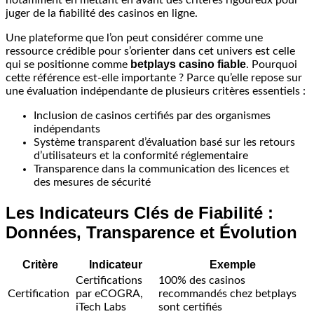
notamment en mettant en avant des critères rigoureux pour
juger de la fiabilité des casinos en ligne.
Une plateforme que l’on peut considérer comme une
ressource crédible pour s’orienter dans cet univers est celle
betplays casino fiable
qui se positionne comme
. Pourquoi
cette référence est-elle importante ? Parce qu’elle repose sur
une évaluation indépendante de plusieurs critères essentiels :
Inclusion de casinos certifiés par des organismes
indépendants
Système transparent d’évaluation basé sur les retours
d’utilisateurs et la conformité réglementaire
Transparence dans la communication des licences et
des mesures de sécurité
Les Indicateurs Clés de Fiabilité :
Données, Transparence et Évolution
Critère
Indicateur
Exemple
Certifications
100% des casinos
Certification
par eCOGRA,
recommandés chez betplays
iTech Labs
sont certifiés