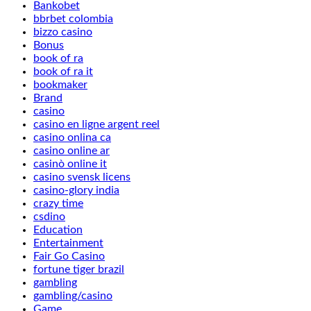
Bankobet
bbrbet colombia
bizzo casino
Bonus
book of ra
book of ra it
bookmaker
Brand
casino
casino en ligne argent reel
casino onlina ca
casino online ar
casinò online it
casino svensk licens
casino-glory india
crazy time
csdino
Education
Entertainment
Fair Go Casino
fortune tiger brazil
gambling
gambling/casino
Game