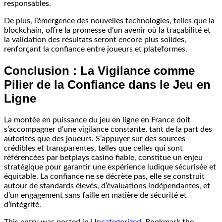
responsables.
De plus, l’émergence des nouvelles technologies, telles que la
blockchain, offre la promesse d’un avenir où la traçabilité et
la validation des résultats seront encore plus solides,
renforçant la confiance entre joueurs et plateformes.
Conclusion : La Vigilance comme
Pilier de la Confiance dans le Jeu en
Ligne
La montée en puissance du jeu en ligne en France doit
s’accompagner d’une vigilance constante, tant de la part des
autorités que des joueurs. S’appuyer sur des sources
crédibles et transparentes, telles que celles qui sont
référencées par betplays casino fiable, constitue un enjeu
stratégique pour garantir une expérience ludique sécurisée et
équitable. La confiance ne se décrète pas, elle se construit
autour de standards élevés, d’évaluations indépendantes, et
d’un engagement sans faille en matière de sécurité et
d’intégrité.
This entry was posted in
Uncategorized
. Bookmark the