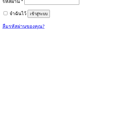
ต้องการ
รหัสผ่าน
*
จำฉันไว้
เข้าสู่ระบบ
ลืมรหัสผ่านของคุณ?