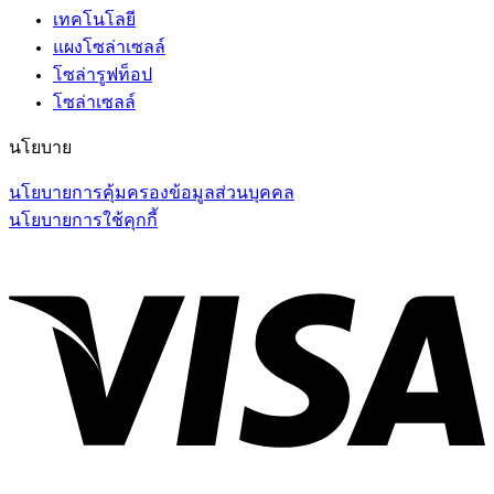
เทคโนโลยี
แผงโซล่าเซลล์
โซล่ารูฟท็อป
โซล่าเซลล์
นโยบาย
นโยบายการคุ้มครองข้อมูลส่วนบุคคล
นโยบายการใช้คุกกี้