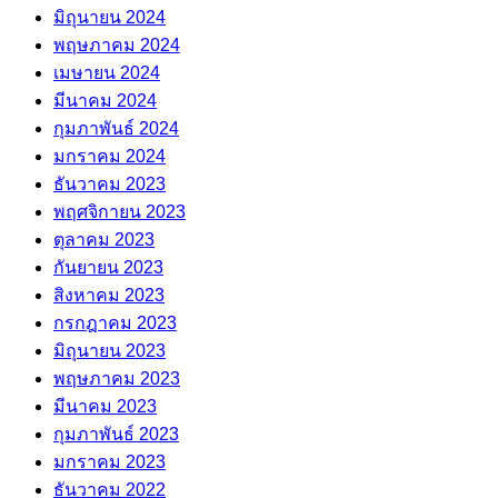
มิถุนายน 2024
พฤษภาคม 2024
เมษายน 2024
มีนาคม 2024
กุมภาพันธ์ 2024
มกราคม 2024
ธันวาคม 2023
พฤศจิกายน 2023
ตุลาคม 2023
กันยายน 2023
สิงหาคม 2023
กรกฎาคม 2023
มิถุนายน 2023
พฤษภาคม 2023
มีนาคม 2023
กุมภาพันธ์ 2023
มกราคม 2023
ธันวาคม 2022