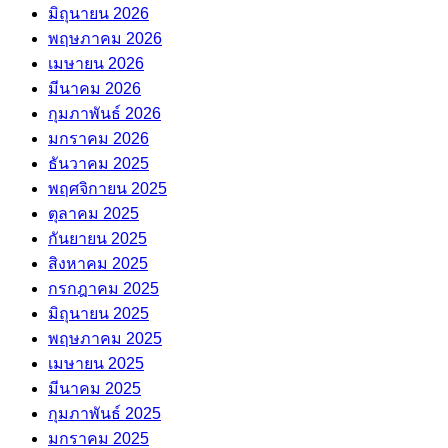
มิถุนายน 2026
พฤษภาคม 2026
เมษายน 2026
มีนาคม 2026
กุมภาพันธ์ 2026
มกราคม 2026
ธันวาคม 2025
พฤศจิกายน 2025
ตุลาคม 2025
กันยายน 2025
สิงหาคม 2025
กรกฎาคม 2025
มิถุนายน 2025
พฤษภาคม 2025
เมษายน 2025
มีนาคม 2025
กุมภาพันธ์ 2025
มกราคม 2025