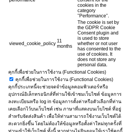
cookies in the
category
"Performance".
The cookie is set by
the GDPR Cookie
Consent plugin and
is used to store
11
viewed_cookie_policy
whether or not user
months
has consented to the
use of cookies. It
does not store any
personal data.
คุกกี้เพื่อช่วยในการใช้งาน (Functional Cookies)
คุกกี้เพื่อช่วยในการใช้งาน (Functional Cookies)
คุกกี้ประเภทนี้จะช่วยจดจำข้อมูลคอมพิวเตอร์หรือ
อุปกรณ์อิเล็กทรอนิกส์ที่ท่านใช้เข้าชมเว็บไซต์ ข้อมูลการ
ลงทะเบียนหรือ log in ข้อมูลการตั้งค่าหรือตัวเลือกที่ท่าน
เคยเลือกไว้บนเว็บไซต์ เช่น ภาษาที่แสดงบนเว็บไซต์ ที่อยู่
สำหรับจัดส่งสินค้า เพื่อให้ท่านสามารถใช้งานเว็บไซต์ได้
สะดวกยิ่งขึ้น โดยไม่ต้องให้ข้อมูลหรือตั้งค่าใหม่ทุกครั้งที่
ท่านเข้าใช้เว็บไซต์ ทั้งนี้ หากท่านไม่ยินยอมให้เราใช้คุกกี้