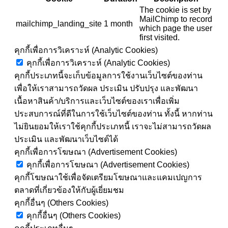
The cookie is set by
MailChimp to record
mailchimp_landing_site
1 month
which page the user
first visited.
คุกกี้เพื่อการวิเคราะห์ (Analytic Cookies)
คุกกี้เพื่อการวิเคราะห์ (Analytic Cookies)
คุกกี้ประเภทนี้จะเก็บข้อมูลการใช้งานเว็บไซต์ของท่าน
เพื่อให้เราสามารถวัดผล ประเมิน ปรับปรุง และพัฒนา
เนื้อหาสินค้า/บริการและเว็บไซต์ของเราเพื่อเพิ่ม
ประสบการณ์ที่ดีในการใช้เว็บไซต์ของท่าน ทั้งนี้ หากท่าน
ไม่ยินยอมให้เราใช้คุกกี้ประเภทนี้ เราจะไม่สามารถวัดผล
ประเมิน และพัฒนาเว็บไซต์ได้
คุกกี้เพื่อการโฆษณา (Advertisement Cookies)
คุกกี้เพื่อการโฆษณา (Advertisement Cookies)
คุกกี้โฆษณาใช้เพื่อจัดเตรียมโฆษณาและแคมเปญการ
ตลาดที่เกี่ยวข้องให้กับผู้เยี่ยมชม
คุกกี้อื่นๆ (Others Cookies)
คุกกี้อื่นๆ (Others Cookies)