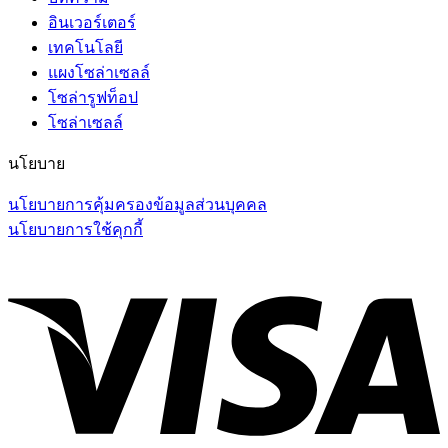
อินเวอร์เตอร์
เทคโนโลยี
แผงโซล่าเซลล์
โซล่ารูฟท็อป
โซล่าเซลล์
นโยบาย
นโยบายการคุ้มครองข้อมูลส่วนบุคคล
นโยบายการใช้คุกกี้