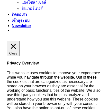
แผงโซล่าเซลล์
อินเวอร์เตอร์
ติดต่อเรา
เข้าสู่ระบบ
Newsletter
Close
Privacy Overview
This website uses cookies to improve your experience
while you navigate through the website. Out of these,
the cookies that are categorized as necessary are
stored on your browser as they are essential for the
working of basic functionalities of the website. We also
use third-party cookies that help us analyze and
understand how you use this website. These cookies
will be stored in your browser only with your consent.
You also have the option to opt-out of these cookies.