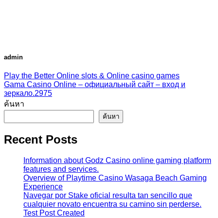
admin
Play the Better Online slots & Online casino games
Gama Casino Online – официальный сайт – вход и
зеркало.2975
ค้นหา
ค้นหา
Recent Posts
Information about Godz Casino online gaming platform
features and services.
Overview of Playtime Casino Wasaga Beach Gaming
Experience
Navegar por Stake oficial resulta tan sencillo que
cualquier novato encuentra su camino sin perderse.
Test Post Created