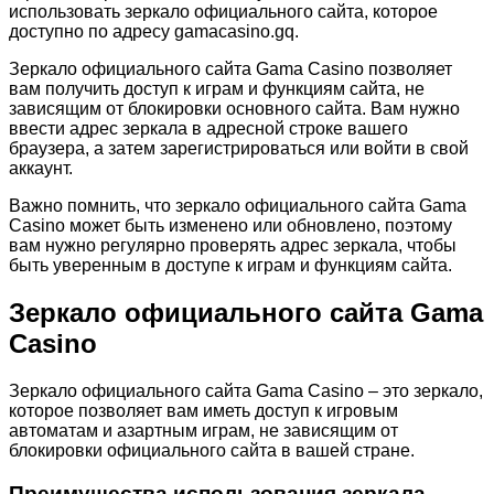
использовать зеркало официального сайта, которое
доступно по адресу gamacasino.gq.
Зеркало официального сайта Gama Casino позволяет
вам получить доступ к играм и функциям сайта, не
зависящим от блокировки основного сайта. Вам нужно
ввести адрес зеркала в адресной строке вашего
браузера, а затем зарегистрироваться или войти в свой
аккаунт.
Важно помнить, что зеркало официального сайта Gama
Casino может быть изменено или обновлено, поэтому
вам нужно регулярно проверять адрес зеркала, чтобы
быть уверенным в доступе к играм и функциям сайта.
Зеркало официального сайта Gama
Casino
Зеркало официального сайта Gama Casino – это зеркало,
которое позволяет вам иметь доступ к игровым
автоматам и азартным играм, не зависящим от
блокировки официального сайта в вашей стране.
Преимущества использования зеркала