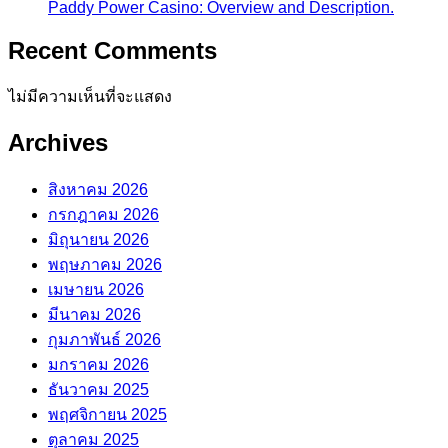
Paddy Power Casino: Overview and Description.
Recent Comments
ไม่มีความเห็นที่จะแสดง
Archives
สิงหาคม 2026
กรกฎาคม 2026
มิถุนายน 2026
พฤษภาคม 2026
เมษายน 2026
มีนาคม 2026
กุมภาพันธ์ 2026
มกราคม 2026
ธันวาคม 2025
พฤศจิกายน 2025
ตุลาคม 2025