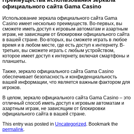
официального сайта Gama Casino
Использование зеркала официального сайта Gama
Casino имеет несколько преимуществ. Во-первых, вы
сможете иметь доступ к игровым автоматам и азартным
играм, не зависящим от блокировки официального сайта
в вашей стране. Во-вторых, вы сможете играть в любое
время и в любом месте, где есть доступ к интернету. В-
третьих, вы сможете играть с любым устройством,
которое имеет доступ к интернету, включая смартфоны и
планшеты.
Также, зеркало официального сайта Gama Casino
обеспечивает безопасность и конфиденциальность
вашей информации, что является важным фактором для
игроков.
В целом, зеркало официального сайта Gama Casino – это
отличный способ иметь доступ к игровым автоматам и
азартным играм, не зависящим от блокировки
официального сайта в вашей стране.
This entry was posted in
Uncategorized
. Bookmark the
permalink
.