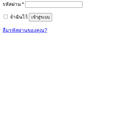
ต้องการ
รหัสผ่าน
*
จำฉันไว้
เข้าสู่ระบบ
ลืมรหัสผ่านของคุณ?