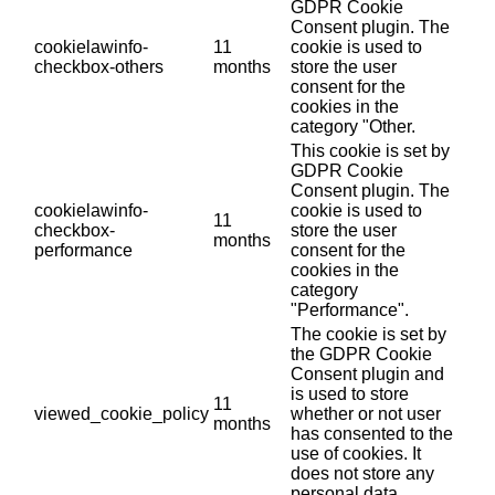
GDPR Cookie
Consent plugin. The
cookielawinfo-
11
cookie is used to
checkbox-others
months
store the user
consent for the
cookies in the
category "Other.
This cookie is set by
GDPR Cookie
Consent plugin. The
cookielawinfo-
cookie is used to
11
checkbox-
store the user
months
performance
consent for the
cookies in the
category
"Performance".
The cookie is set by
the GDPR Cookie
Consent plugin and
is used to store
11
viewed_cookie_policy
whether or not user
months
has consented to the
use of cookies. It
does not store any
personal data.