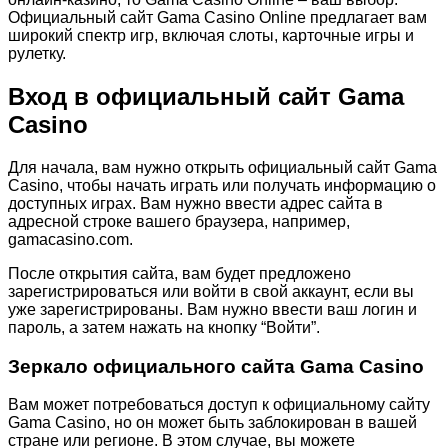
Официальный сайт Gama Casino Online предлагает вам
широкий спектр игр, включая слоты, карточные игры и
рулетку.
Вход в официальный сайт Gama
Casino
Для начала, вам нужно открыть официальный сайт Gama
Casino, чтобы начать играть или получать информацию о
доступных играх. Вам нужно ввести адрес сайта в
адресной строке вашего браузера, например,
gamacasino.com.
После открытия сайта, вам будет предложено
зарегистрироваться или войти в свой аккаунт, если вы
уже зарегистрированы. Вам нужно ввести ваш логин и
пароль, а затем нажать на кнопку “Войти”.
Зеркало официального сайта Gama Casino
Вам может потребоваться доступ к официальному сайту
Gama Casino, но он может быть заблокирован в вашей
стране или регионе. В этом случае, вы можете