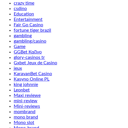
crazy time
csdino
Education
Entertainment
Fair Go Casino
fortune tiger brazil
gambling
gambling/casino
Game
GGBet Καζίνο
glory-casinos tr
Gxbet Jeux de Casino
jeux
KaravanBet Casino
Kasyno Online PL
king johnnie
Leonbet
Maxi reviewe
mini-review
Mini-reviews
mombrand
mono brand
Mono slot