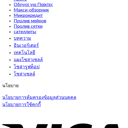
Οδηγοί για Παίκτες
Макси-обзорник
Микрокредит
Пролив мейнов
Пролив сетки
сателлиты
บทความ
อินเวอร์เตอร์
เทคโนโลยี
แผงโซล่าเซลล์
โซล่ารูฟท็อป
โซล่าเซลล์
นโยบาย
นโยบายการคุ้มครองข้อมูลส่วนบุคคล
นโยบายการใช้คุกกี้