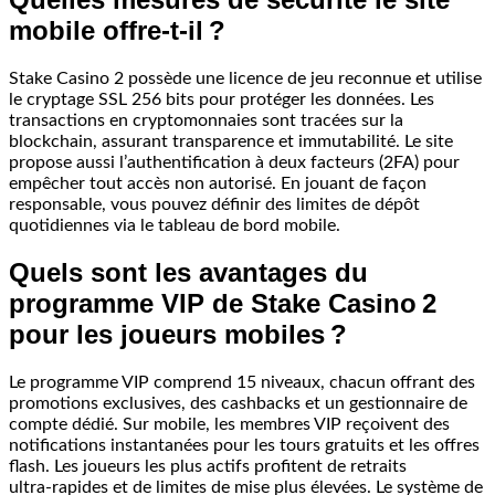
mobile offre‑t‑il ?
Stake Casino 2 possède une licence de jeu reconnue et utilise
le cryptage SSL 256 bits pour protéger les données. Les
transactions en cryptomonnaies sont tracées sur la
blockchain, assurant transparence et immutabilité. Le site
propose aussi l’authentification à deux facteurs (2FA) pour
empêcher tout accès non autorisé. En jouant de façon
responsable, vous pouvez définir des limites de dépôt
quotidiennes via le tableau de bord mobile.
Quels sont les avantages du
programme VIP de Stake Casino 2
pour les joueurs mobiles ?
Le programme VIP comprend 15 niveaux, chacun offrant des
promotions exclusives, des cashbacks et un gestionnaire de
compte dédié. Sur mobile, les membres VIP reçoivent des
notifications instantanées pour les tours gratuits et les offres
flash. Les joueurs les plus actifs profitent de retraits
ultra‑rapides et de limites de mise plus élevées. Le système de