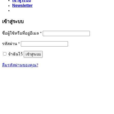
เข้าสู่ระบบ
Newsletter
เข้าสู่ระบบ
ต้องการ
ชื่อผู้ใช้หรือที่อยู่อีเมล
*
ต้องการ
รหัสผ่าน
*
จำฉันไว้
เข้าสู่ระบบ
ลืมรหัสผ่านของคุณ?