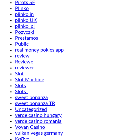
Pirots SE
Plinko
plinko in
plinko UK
plinko_pl
Pozyczki
Prestamos
Public
real money pokies app
review
Reviewe
reviewer
Slot
Slot Machine
Slots
Slots`
sweet bonanza
sweet bonanza TR
Uncategorized
verde casino hungary
verde casino romania
Vovan Casino
vulkan vegas germany
Καζίνο