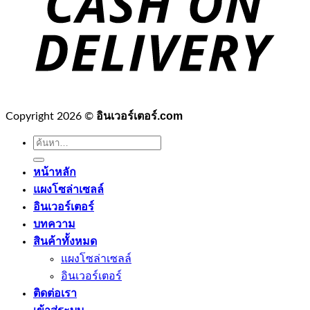
อินเวอร์เตอร์.com
Copyright 2026 ©
ค้นหา:
หน้าหลัก
แผงโซล่าเซลล์
อินเวอร์เตอร์
บทความ
สินค้าทั้งหมด
แผงโซล่าเซลล์
อินเวอร์เตอร์
ติดต่อเรา