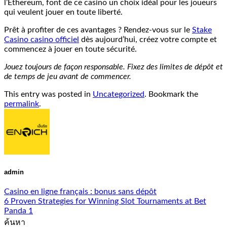
l’Ethereum, font de ce casino un choix idéal pour les joueurs
qui veulent jouer en toute liberté.
Prêt à profiter de ces avantages ? Rendez‑vous sur le
Stake
Casino casino officiel
dès aujourd’hui, créez votre compte et
commencez à jouer en toute sécurité.
Jouez toujours de façon responsable. Fixez des limites de dépôt et
de temps de jeu avant de commencer.
This entry was posted in
Uncategorized
. Bookmark the
permalink
.
admin
Casino en ligne français : bonus sans dépôt
6 Proven Strategies for Winning Slot Tournaments at Bet
Panda 1
ค้นหา