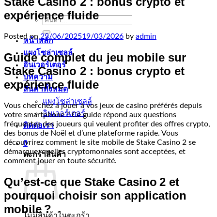
Stake Casino 2 : bonus crypto et
expérience fluide
ค้นหา:
Posted on
29/06/2025
19/03/2026
by
admin
หน้าหลัก
แผงโซล่าเซลล์
Guide complet du jeu mobile sur
อินเวอร์เตอร์
Stake Casino 2 : bonus crypto et
บทความ
expérience fluide
สินค้าทั้งหมด
แผงโซล่าเซลล์
Vous cherchez à jouer à vos jeux de casino préférés depuis
อินเวอร์เตอร์
votre smartphone ? Ce guide répond aux questions
fréquentes des joueurs qui veulent profiter des offres crypto,
ติดต่อเรา
des bonus de Noël et d’une plateforme rapide. Vous
découvrirez comment le site mobile de Stake Casino 2 se
0
démarque, quelles cryptomonnaies sont acceptées, et
ตะกร้าสินค้า
comment jouer en toute sécurité.
Qu’est‑ce que Stake Casino 2 et
pourquoi choisir son application
mobile ?
ไม่มีสินค้าในตะกร้า