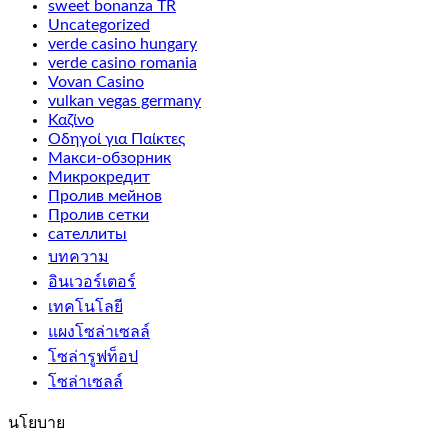
sweet bonanza TR
Uncategorized
verde casino hungary
verde casino romania
Vovan Casino
vulkan vegas germany
Καζίνο
Οδηγοί για Παίκτες
Макси-обзорник
Микрокредит
Пролив мейнов
Пролив сетки
сателлиты
บทความ
อินเวอร์เตอร์
เทคโนโลยี
แผงโซล่าเซลล์
โซล่ารูฟท็อป
โซล่าเซลล์
นโยบาย