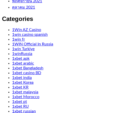
พฤศจิกายน 2021
ตุลาคม 2021
Categories
1Win AZ Casino
1win casino spanish
1win fr
1WIN Official In Russia
1win Turkiye
1winRussia
1xbet apk
1xbet arabic
1xbet Bangladesh
1xbet casino BD
1xbet india
1xbet Korea
1xbet KR
1xbet malaysia
1xbet Morocco
1xbet pt
1xbet RU
1xbet russian