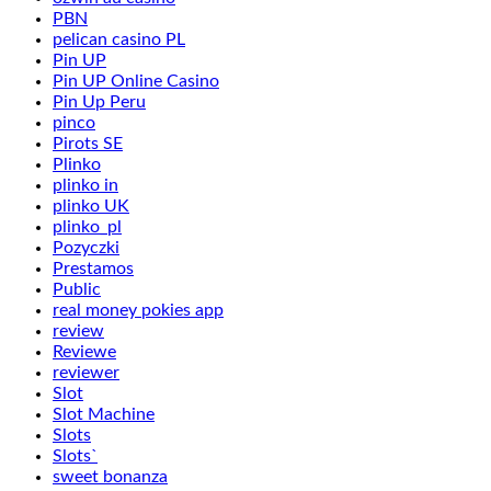
PBN
pelican casino PL
Pin UP
Pin UP Online Casino
Pin Up Peru
pinco
Pirots SE
Plinko
plinko in
plinko UK
plinko_pl
Pozyczki
Prestamos
Public
real money pokies app
review
Reviewe
reviewer
Slot
Slot Machine
Slots
Slots`
sweet bonanza