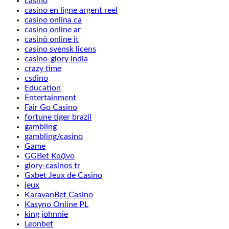
casino
casino en ligne argent reel
casino onlina ca
casino online ar
casinò online it
casino svensk licens
casino-glory india
crazy time
csdino
Education
Entertainment
Fair Go Casino
fortune tiger brazil
gambling
gambling/casino
Game
GGBet Καζίνο
glory-casinos tr
Gxbet Jeux de Casino
jeux
KaravanBet Casino
Kasyno Online PL
king johnnie
Leonbet