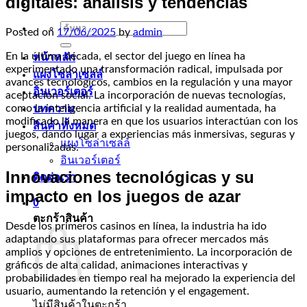
digitales: análisis y tendencias
ค้นหา:
Posted on
17/06/2025
by
admin
En la última década, el sector del juego en línea ha
หน้าหลัก
experimentado una transformación radical, impulsada por
แผงโซล่าเซลล์
avances tecnológicos, cambios en la regulación y una mayor
อินเวอร์เตอร์
aceptación social. La incorporación de nuevas tecnologías,
como la inteligencia artificial y la realidad aumentada, ha
บทความ
modificado la manera en que los usuarios interactúan con los
สินค้าทั้งหมด
juegos, dando lugar a experiencias más inmersivas, seguras y
แผงโซล่าเซลล์
personalizadas.
อินเวอร์เตอร์
Innovaciones tecnológicas y su
ติดต่อเรา
impacto en los juegos de azar
0
ตะกร้าสินค้า
Desde los primeros casinos en línea, la industria ha ido
adaptando sus plataformas para ofrecer mercados más
amplios y opciones de entretenimiento. La incorporación de
gráficos de alta calidad, animaciones interactivas y
probabilidades en tiempo real ha mejorado la experiencia del
usuario, aumentando la retención y el engagement.
ไม่มีสินค้าในตะกร้า