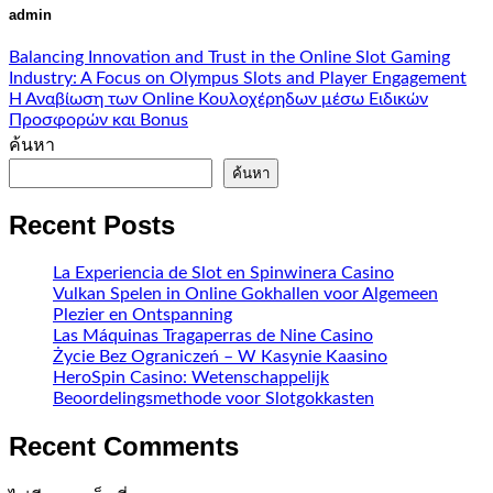
admin
Balancing Innovation and Trust in the Online Slot Gaming
Industry: A Focus on Olympus Slots and Player Engagement
Η Αναβίωση των Online Κουλοχέρηδων μέσω Ειδικών
Προσφορών και Bonus
ค้นหา
ค้นหา
Recent Posts
La Experiencia de Slot en Spinwinera Casino
Vulkan Spelen in Online Gokhallen voor Algemeen
Plezier en Ontspanning
Las Máquinas Tragaperras de Nine Casino
Życie Bez Ograniczeń – W Kasynie Kaasino
HeroSpin Casino: Wetenschappelijk
Beoordelingsmethode voor Slotgokkasten
Recent Comments