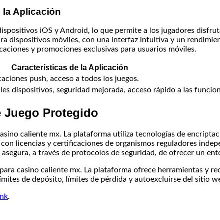
la Aplicación
ispositivos iOS y Android, lo que permite a los jugadores disfrut
a dispositivos móviles, con una interfaz intuitiva y un rendimie
ficaciones y promociones exclusivas para usuarios móviles.
Características de la Aplicación
icaciones push, acceso a todos los juegos.
es dispositivos, seguridad mejorada, acceso rápido a las funcion
e Juego Protegido
asino caliente mx. La plataforma utiliza tecnologías de encripta
 con licencias y certificaciones de organismos reguladores indep
 asegura, a través de protocolos de seguridad, de ofrecer un ent
ra casino caliente mx. La plataforma ofrece herramientas y recu
ímites de depósito, límites de pérdida y autoexcluirse del sitio 
ink
.