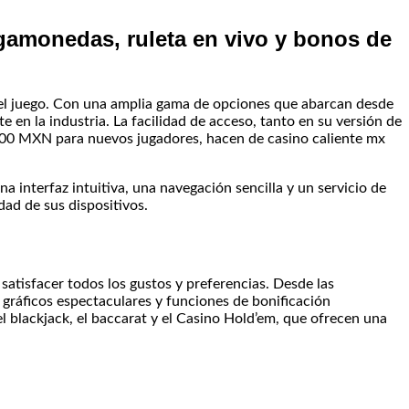
agamonedas, ruleta en vivo y bonos de
el juego. Con una amplia gama de opciones que abarcan desde
 en la industria. La facilidad de acceso, tanto en su versión de
000 MXN para nuevos jugadores, hacen de casino caliente mx
a interfaz intuitiva, una navegación sencilla y un servicio de
dad de sus dispositivos.
atisfacer todos los gustos y preferencias. Desde las
gráficos espectaculares y funciones de bonificación
l blackjack, el baccarat y el Casino Hold’em, que ofrecen una