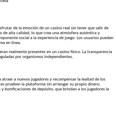
ncesa
frutar de la emoción de un casino real sin tener que salir de
o de alta calidad, lo que crea una atmósfera auténtica y
omponente social a la experiencia de juego. Los usuarios pueden
ma en línea.
eran realmente presentes en un casino físico. La transparencia
 reguladas por organismos independientes.
 atraer a nuevos jugadores y recompensar la lealtad de los
s prueben la plataforma sin arriesgar su propio dinero.
 bonificaciones de depósito, que brindan a los jugadores la