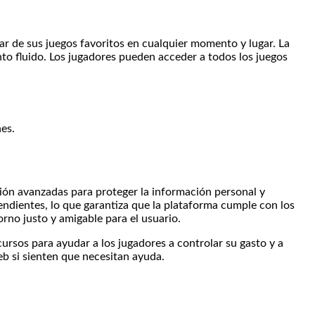
ar de sus juegos favoritos en cualquier momento y lugar. La
nto fluido. Los jugadores pueden acceder a todos los juegos
es.
ción avanzadas para proteger la información personal y
endientes, lo que garantiza que la plataforma cumple con los
orno justo y amigable para el usuario.
rsos para ayudar a los jugadores a controlar su gasto y a
web si sienten que necesitan ayuda.