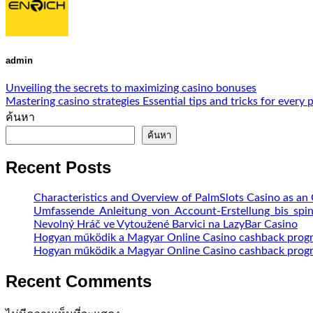
admin
Unveiling the secrets to maximizing casino bonuses
Mastering casino strategies Essential tips and tricks for every 
ค้นหา
ค้นหา
Recent Posts
Characteristics and Overview of PalmSlots Casino as an
Umfassende_Anleitung_von_Account-Erstellung_bis_spin
Nevolný Hráč ve Vytoužené Barvici na LazyBar Casino
Hogyan működik a Magyar Online Casino cashback prog
Hogyan működik a Magyar Online Casino cashback prog
Recent Comments