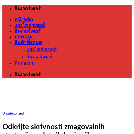
ข้าม
อินเวอร์เตอร์
ไป
หน้าหลัก
ยัง
แผงโซล่าเซลล์
เนื้อหา
อินเวอร์เตอร์
บทความ
สินค้าทั้งหมด
แผงโซล่าเซลล์
อินเวอร์เตอร์
ติดต่อเรา
อินเวอร์เตอร์
Uncategorized
Odkrijte skrivnosti zmagovalnih