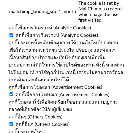
The cookie is set by
MailChimp to record
mailchimp_landing_site
1 month
which page the user
first visited.
คุกกี้เพื่อการวิเคราะห์ (Analytic Cookies)
คุกกี้เพื่อการวิเคราะห์ (Analytic Cookies)
คุกกี้ประเภทนี้จะเก็บข้อมูลการใช้งานเว็บไซต์ของท่าน
เพื่อให้เราสามารถวัดผล ประเมิน ปรับปรุง และพัฒนา
เนื้อหาสินค้า/บริการและเว็บไซต์ของเราเพื่อเพิ่ม
ประสบการณ์ที่ดีในการใช้เว็บไซต์ของท่าน ทั้งนี้ หากท่าน
ไม่ยินยอมให้เราใช้คุกกี้ประเภทนี้ เราจะไม่สามารถวัดผล
ประเมิน และพัฒนาเว็บไซต์ได้
คุกกี้เพื่อการโฆษณา (Advertisement Cookies)
คุกกี้เพื่อการโฆษณา (Advertisement Cookies)
คุกกี้โฆษณาใช้เพื่อจัดเตรียมโฆษณาและแคมเปญการ
ตลาดที่เกี่ยวข้องให้กับผู้เยี่ยมชม
คุกกี้อื่นๆ (Others Cookies)
คุกกี้อื่นๆ (Others Cookies)
คุกกี้ประเภทอื่นๆ