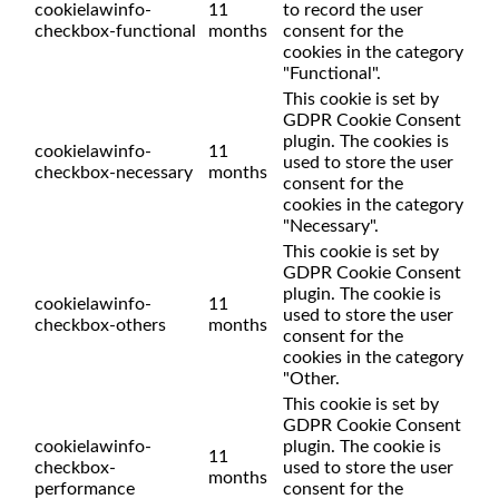
cookielawinfo-
11
to record the user
checkbox-functional
months
consent for the
cookies in the category
"Functional".
This cookie is set by
GDPR Cookie Consent
plugin. The cookies is
cookielawinfo-
11
used to store the user
checkbox-necessary
months
consent for the
cookies in the category
"Necessary".
This cookie is set by
GDPR Cookie Consent
plugin. The cookie is
cookielawinfo-
11
used to store the user
checkbox-others
months
consent for the
cookies in the category
"Other.
This cookie is set by
GDPR Cookie Consent
cookielawinfo-
plugin. The cookie is
11
checkbox-
used to store the user
months
performance
consent for the