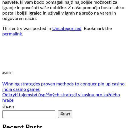
nasvete, ki vam bodo pomagali najti najboljše možnosti za
igranje in povečati vaše dobičke. Z našo pomočjo boste lahko
postali boljši igralec in uživali v igrah na srečo na varen in
odgovoren način.
This entry was posted in
Uncategorized
. Bookmark the
permalink
.
admin
Winning strategies proven methods to conquer pin up casino
india casino games
Odkrytí tajemství úspěšných strategií v kasinu pro každého
hráče
ค้นหา
ค้นหา
Recent Posts