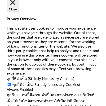
Close
Privacy Overview
This website uses cookies to improve your experience
while you navigate through the website. Out of these,
the cookies that are categorized as necessary are stored
on your browser as they are essential for the working
of basic functionalities of the website. We also use
third-party cookies that help us analyze and understand
how you use this website. These cookies will be stored
in your browser only with your consent. You also have
the option to opt-out of these cookies. But opting out
of some of these cookies may affect your browsing
experience.
คุกกี้ที่จำเป็น (Strictly Necessary Cookies)
คุกกี้ที่จำเป็น (Strictly Necessary Cookies)
Always Enabled
คุกกี้ประเภทนี้มีความจำเป็นต่อการทำงานของเว็บไซต์
เพื่อให้เว็บไซต์สามารถทำงานได้เป็นปกติ มีความ