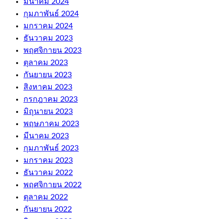
มีนาคม 2024
กุมภาพันธ์ 2024
มกราคม 2024
ธันวาคม 2023
พฤศจิกายน 2023
ตุลาคม 2023
กันยายน 2023
สิงหาคม 2023
กรกฎาคม 2023
มิถุนายน 2023
พฤษภาคม 2023
มีนาคม 2023
กุมภาพันธ์ 2023
มกราคม 2023
ธันวาคม 2022
พฤศจิกายน 2022
ตุลาคม 2022
กันยายน 2022