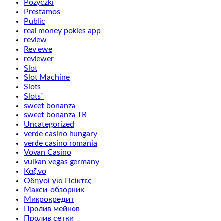
Pozyczki
Prestamos
Public
real money pokies app
review
Reviewe
reviewer
Slot
Slot Machine
Slots
Slots`
sweet bonanza
sweet bonanza TR
Uncategorized
verde casino hungary
verde casino romania
Vovan Casino
vulkan vegas germany
Καζίνο
Οδηγοί για Παίκτες
Макси-обзорник
Микрокредит
Пролив мейнов
Пролив сетки