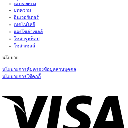
сателлиты
บทความ
อินเวอร์เตอร์
เทคโนโลยี
แผงโซล่าเซลล์
โซล่ารูฟท็อป
โซล่าเซลล์
นโยบาย
นโยบายการคุ้มครองข้อมูลส่วนบุคคล
นโยบายการใช้คุกกี้