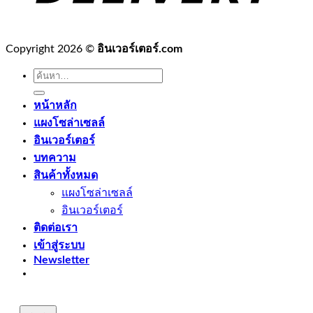
Copyright 2026 ©
อินเวอร์เตอร์.com
ค้นหา:
หน้าหลัก
แผงโซล่าเซลล์
อินเวอร์เตอร์
บทความ
สินค้าทั้งหมด
แผงโซล่าเซลล์
อินเวอร์เตอร์
ติดต่อเรา
เข้าสู่ระบบ
Newsletter