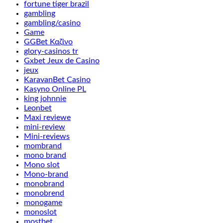
fortune tiger brazil
gambling
gambling/casino
Game
GGBet Καζίνο
glory-casinos tr
Gxbet Jeux de Casino
jeux
KaravanBet Casino
Kasyno Online PL
king johnnie
Leonbet
Maxi reviewe
mini-review
Mini-reviews
mombrand
mono brand
Mono slot
Mono-brand
monobrand
monobrend
monogame
monoslot
mostbet