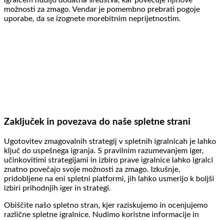
možnosti za zmago. Vendar je pomembno prebrati pogoje
uporabe, da se izognete morebitnim neprijetnostim.
Zaključek in povezava do naše spletne strani
Ugotovitev zmagovalnih strategij v spletnih igralnicah je lahko
ključ do uspešnega igranja. S pravilnim razumevanjem iger,
učinkovitimi strategijami in izbiro prave igralnice lahko igralci
znatno povečajo svoje možnosti za zmago. Izkušnje,
pridobljene na eni spletni platformi, jih lahko usmerijo k boljši
izbiri prihodnjih iger in strategi.
Obiščite našo spletno stran, kjer raziskujemo in ocenjujemo
različne spletne igralnice. Nudimo koristne informacije in