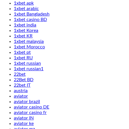
1xbet apk
1xbet arabic
1xbet Bangladesh
1xbet casino BD
1xbet india
1xbet Korea
1xbet KR
1xbet malaysia
1xbet Morocco
1xbet pt
1xbet RU
1xbet russian
1xbet russian1
22bet
22Bet BD
22bet IT
austria
aviator
aviator brazil
aviator casino DE
aviator casino fr
aviator IN
aviator ke
aviator mz