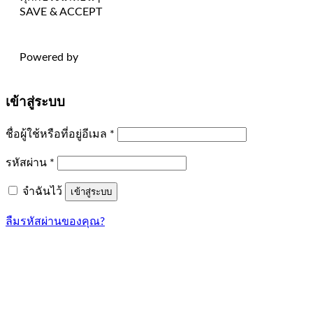
SAVE & ACCEPT
Powered by
เข้าสู่ระบบ
ต้องการ
ชื่อผู้ใช้หรือที่อยู่อีเมล
*
ต้องการ
รหัสผ่าน
*
จำฉันไว้
เข้าสู่ระบบ
ลืมรหัสผ่านของคุณ?