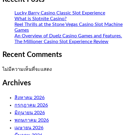
Lucky Barry Casino Classic Slot Experience
What is Slotnite Casino?
Reel Thrills at the Stone Vegas Casino Slot Machine
Games
An Overview of Duelz Casino Games and Features.
The Millioner Casino Slot Experience Review
Recent Comments
ไม่มีความเห็นที่จะแสดง
Archives
สิงหาคม 2026
กรกฎาคม 2026
มิถุนายน 2026
พฤษภาคม 2026
เมษายน 2026