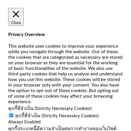
Close
Privacy Overview
This website uses cookies to improve your experience
while you navigate through the website. Out of these,
the cookies that are categorized as necessary are stored
on your browser as they are essential for the working
of basic functionalities of the website. We also use
third-party cookies that help us analyze and understand
how you use this website. These cookies will be stored
in your browser only with your consent. You also have
the option to opt-out of these cookies. But opting out
of some of these cookies may affect your browsing
experience.
คุกกี้ที่จำเป็น (Strictly Necessary Cookies)
คุกกี้ที่จำเป็น (Strictly Necessary Cookies)
Always Enabled
คุกกี้ประเภทนี้มีความจำเป็นต่อการทำงานของเว็บไซต์