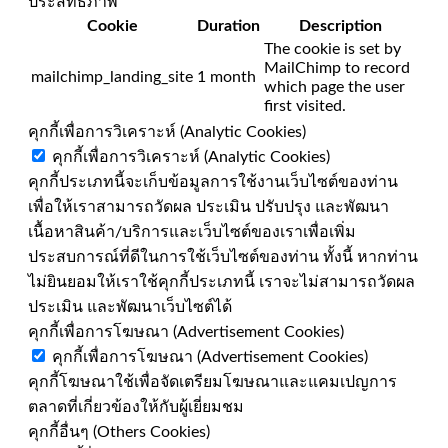
ประสิทธิภาพ
Cookie
Duration
Description
The cookie is set by
MailChimp to record
mailchimp_landing_site
1 month
which page the user
first visited.
คุกกี้เพื่อการวิเคราะห์ (Analytic Cookies)
คุกกี้เพื่อการวิเคราะห์ (Analytic Cookies)
คุกกี้ประเภทนี้จะเก็บข้อมูลการใช้งานเว็บไซต์ของท่าน
เพื่อให้เราสามารถวัดผล ประเมิน ปรับปรุง และพัฒนา
เนื้อหาสินค้า/บริการและเว็บไซต์ของเราเพื่อเพิ่ม
ประสบการณ์ที่ดีในการใช้เว็บไซต์ของท่าน ทั้งนี้ หากท่าน
ไม่ยินยอมให้เราใช้คุกกี้ประเภทนี้ เราจะไม่สามารถวัดผล
ประเมิน และพัฒนาเว็บไซต์ได้
คุกกี้เพื่อการโฆษณา (Advertisement Cookies)
คุกกี้เพื่อการโฆษณา (Advertisement Cookies)
คุกกี้โฆษณาใช้เพื่อจัดเตรียมโฆษณาและแคมเปญการ
ตลาดที่เกี่ยวข้องให้กับผู้เยี่ยมชม
คุกกี้อื่นๆ (Others Cookies)