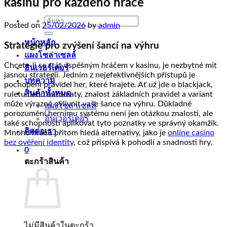
kasinu pro každého hráče
ค้นหา:
Posted on
25/02/2026
by
admin
หน้าหลัก
Strategie pro zvýšení šancí na výhru
แผงโซล่าเซลล์
Chcete-li se stát úspěšným hráčem v kasinu, je nezbytné mít
อินเวอร์เตอร์
jasnou strategii. Jedním z nejefektivnějších přístupů je
บทความ
pochopení pravidel her, které hrajete. Ať už jde o blackjack,
สินค้าทั้งหมด
ruletu nebo automaty, znalost základních pravidel a variant
může výrazně ovlivnit vaše šance na výhru. Důkladné
แผงโซล่าเซลล์
porozumění hernímu systému není jen otázkou znalosti, ale
อินเวอร์เตอร์
také schopnosti aplikovat tyto poznatky ve správný okamžik.
ติดต่อเรา
Mnoho hráčů přitom hledá alternativy, jako je
online casino
bez ověření identity
, což přispívá k pohodlí a snadnosti hry.
0
ตะกร้าสินค้า
ไม่มีสินค้าในตะกร้า