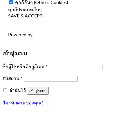
คุกกี้อื่นๆ (Others Cookies)
คุกกี้ประเภทอื่นๆ
SAVE & ACCEPT
Powered by
เข้าสู่ระบบ
ต้องการ
ชื่อผู้ใช้หรือที่อยู่อีเมล
*
ต้องการ
รหัสผ่าน
*
จำฉันไว้
เข้าสู่ระบบ
ลืมรหัสผ่านของคุณ?