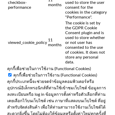
11
checkbox-
used to store the user
months
performance
consent for the
cookies in the category
"Performance".
The cookie is set by
the GDPR Cookie
Consent plugin and is
used to store whether
11
viewed_cookie_policy
or not user has
months
consented to the use
of cookies. It does not
store any personal
data.
คุกกี้เพื่อช่วยในการใช้งาน (Functional Cookies)
คุกกี้เพื่อช่วยในการใช้งาน (Functional Cookies)
คุกกี้ประเภทนี้จะช่วยจดจำข้อมูลคอมพิวเตอร์หรือ
อุปกรณ์อิเล็กทรอนิกส์ที่ท่านใช้เข้าชมเว็บไซต์ ข้อมูลการ
ลงทะเบียนหรือ log in ข้อมูลการตั้งค่าหรือตัวเลือกที่ท่าน
เคยเลือกไว้บนเว็บไซต์ เช่น ภาษาที่แสดงบนเว็บไซต์ ที่อยู่
สำหรับจัดส่งสินค้า เพื่อให้ท่านสามารถใช้งานเว็บไซต์ได้
สะดวกยิ่งขึ้น โดยไม่ต้องให้ข้อมูลหรือตั้งค่าใหม่ทุกครั้งที่