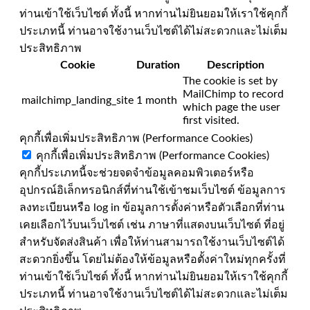
ท่านเข้าใช้เว็บไซต์ ทั้งนี้ หากท่านไม่ยินยอมให้เราใช้คุกกี้
ประเภทนี้ ท่านอาจใช้งานเว็บไซต์ได้ไม่สะดวกและไม่เต็ม
ประสิทธิภาพ
Cookie
Duration
Description
The cookie is set by
MailChimp to record
mailchimp_landing_site
1 month
which page the user
first visited.
คุกกี้เพื่อเพิ่มประสิทธิภาพ (Performance Cookies)
คุกกี้เพื่อเพิ่มประสิทธิภาพ (Performance Cookies)
คุกกี้ประเภทนี้จะช่วยจดจำข้อมูลคอมพิวเตอร์หรือ
อุปกรณ์อิเล็กทรอนิกส์ที่ท่านใช้เข้าชมเว็บไซต์ ข้อมูลการ
ลงทะเบียนหรือ log in ข้อมูลการตั้งค่าหรือตัวเลือกที่ท่าน
เคยเลือกไว้บนเว็บไซต์ เช่น ภาษาที่แสดงบนเว็บไซต์ ที่อยู่
สำหรับจัดส่งสินค้า เพื่อให้ท่านสามารถใช้งานเว็บไซต์ได้
สะดวกยิ่งขึ้น โดยไม่ต้องให้ข้อมูลหรือตั้งค่าใหม่ทุกครั้งที่
ท่านเข้าใช้เว็บไซต์ ทั้งนี้ หากท่านไม่ยินยอมให้เราใช้คุกกี้
ประเภทนี้ ท่านอาจใช้งานเว็บไซต์ได้ไม่สะดวกและไม่เต็ม