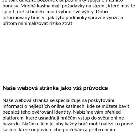
bonusy. Mnohá kasina mají požadavky na sázení, které musíte
splnit, než si budete moci vybrat své výhry. Dobře
informovaný hráč ví, jak tyto podmínky správně využít a
přitom minimalizovat riziko ztrát.
Naše webová stránka jako váš průvodce
Naše webová stránka se specializuje na poskytování
informací o nejlepších online kasinech, kde se můžete bavit
bez složitého ověřování identity. Nabízíme vám přehled
platforem, které usnadňují hráčům vstup do světa online
hazardu. Naším cílem je, aby každý hráč mohl nalézt to pravé
kasino, které odpovídá jeho potřebám a preferencím.