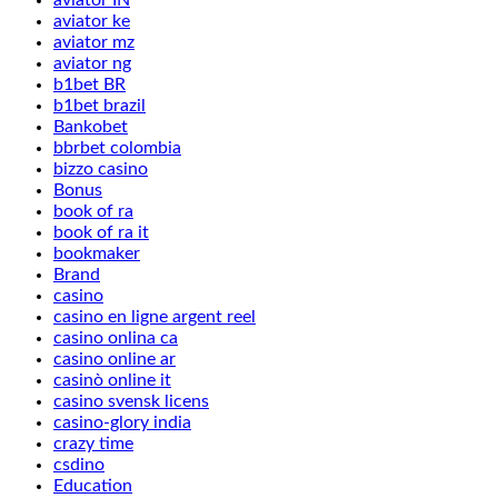
aviator ke
aviator mz
aviator ng
b1bet BR
b1bet brazil
Bankobet
bbrbet colombia
bizzo casino
Bonus
book of ra
book of ra it
bookmaker
Brand
casino
casino en ligne argent reel
casino onlina ca
casino online ar
casinò online it
casino svensk licens
casino-glory india
crazy time
csdino
Education