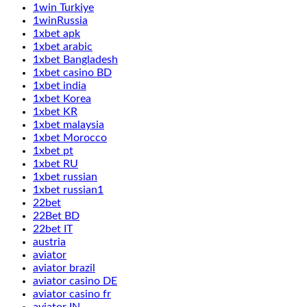
1win Turkiye
1winRussia
1xbet apk
1xbet arabic
1xbet Bangladesh
1xbet casino BD
1xbet india
1xbet Korea
1xbet KR
1xbet malaysia
1xbet Morocco
1xbet pt
1xbet RU
1xbet russian
1xbet russian1
22bet
22Bet BD
22bet IT
austria
aviator
aviator brazil
aviator casino DE
aviator casino fr
aviator IN