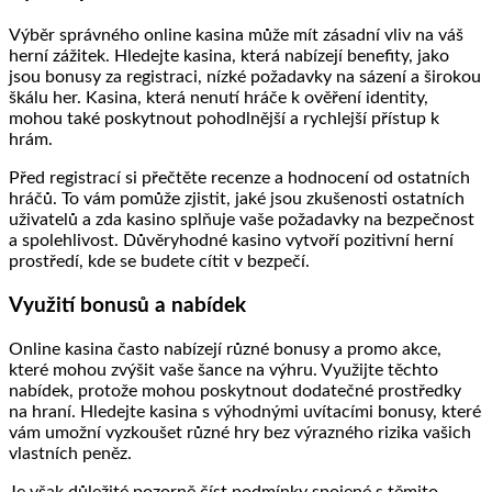
Výběr správného online kasina může mít zásadní vliv na váš
herní zážitek. Hledejte kasina, která nabízejí benefity, jako
jsou bonusy za registraci, nízké požadavky na sázení a širokou
škálu her. Kasina, která nenutí hráče k ověření identity,
mohou také poskytnout pohodlnější a rychlejší přístup k
hrám.
Před registrací si přečtěte recenze a hodnocení od ostatních
hráčů. To vám pomůže zjistit, jaké jsou zkušenosti ostatních
uživatelů a zda kasino splňuje vaše požadavky na bezpečnost
a spolehlivost. Důvěryhodné kasino vytvoří pozitivní herní
prostředí, kde se budete cítit v bezpečí.
Využití bonusů a nabídek
Online kasina často nabízejí různé bonusy a promo akce,
které mohou zvýšit vaše šance na výhru. Využijte těchto
nabídek, protože mohou poskytnout dodatečné prostředky
na hraní. Hledejte kasina s výhodnými uvítacími bonusy, které
vám umožní vyzkoušet různé hry bez výrazného rizika vašich
vlastních peněz.
Je však důležité pozorně číst podmínky spojené s těmito