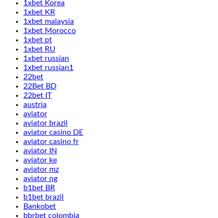
1xbet Korea
1xbet KR
1xbet malaysia
1xbet Morocco
1xbet pt
1xbet RU
1xbet russian
1xbet russian1
22bet
22Bet BD
22bet IT
austria
aviator
aviator brazil
aviator casino DE
aviator casino fr
aviator IN
aviator ke
aviator mz
aviator ng
b1bet BR
b1bet brazil
Bankobet
bbrbet colombia