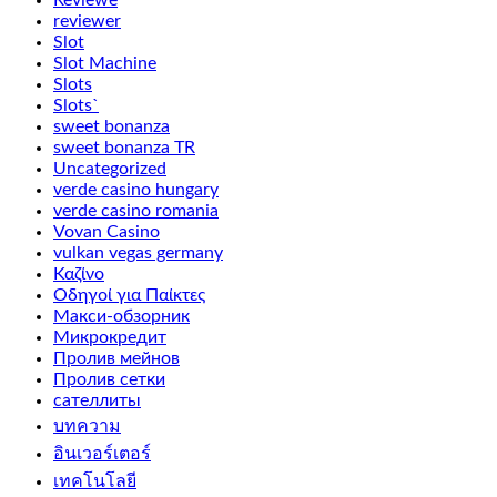
reviewer
Slot
Slot Machine
Slots
Slots`
sweet bonanza
sweet bonanza TR
Uncategorized
verde casino hungary
verde casino romania
Vovan Casino
vulkan vegas germany
Καζίνο
Οδηγοί για Παίκτες
Макси-обзорник
Микрокредит
Пролив мейнов
Пролив сетки
сателлиты
บทความ
อินเวอร์เตอร์
เทคโนโลยี