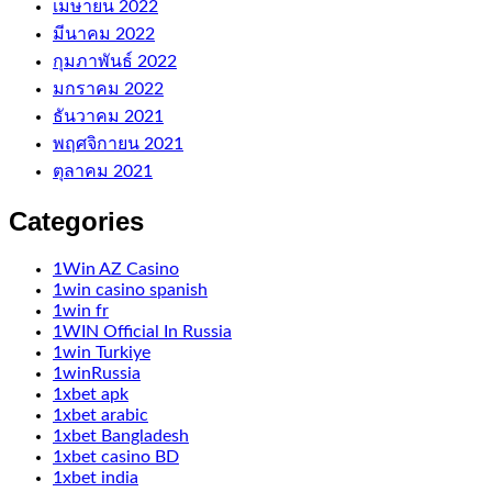
เมษายน 2022
มีนาคม 2022
กุมภาพันธ์ 2022
มกราคม 2022
ธันวาคม 2021
พฤศจิกายน 2021
ตุลาคม 2021
Categories
1Win AZ Casino
1win casino spanish
1win fr
1WIN Official In Russia
1win Turkiye
1winRussia
1xbet apk
1xbet arabic
1xbet Bangladesh
1xbet casino BD
1xbet india