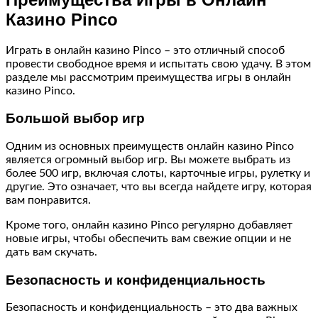
Казино Pinco
Играть в онлайн казино Pinco – это отличный способ
провести свободное время и испытать свою удачу. В этом
разделе мы рассмотрим преимущества игры в онлайн
казино Pinco.
Большой выбор игр
Одним из основных преимуществ онлайн казино Pinco
является огромный выбор игр. Вы можете выбрать из
более 500 игр, включая слоты, карточные игры, рулетку и
другие. Это означает, что вы всегда найдете игру, которая
вам понравится.
Кроме того, онлайн казино Pinco регулярно добавляет
новые игры, чтобы обеспечить вам свежие опции и не
дать вам скучать.
Безопасность и конфиденциальность
Безопасность и конфиденциальность – это два важных