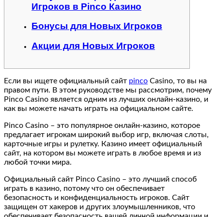
Игроков в Pinco Казино
Бонусы для Новых Игроков
Акции для Новых Игроков
Если вы ищете официальный сайт
pinco
Casino, то вы на
правом пути. В этом руководстве мы рассмотрим, почему
Pinco Casino является одним из лучших онлайн-казино, и
как вы можете начать играть на официальном сайте.
Pinco Casino – это популярное онлайн-казино, которое
предлагает игрокам широкий выбор игр, включая слоты,
карточные игры и рулетку. Казино имеет официальный
сайт, на котором вы можете играть в любое время и из
любой точки мира.
Официальный сайт Pinco Casino – это лучший способ
играть в казино, потому что он обеспечивает
безопасность и конфиденциальность игроков. Сайт
защищен от хакеров и других злоумышленников, что
обеспечивает безопасность вашей личной информации и