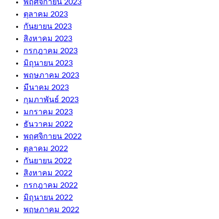
พฤศจิกายน 2023
ตุลาคม 2023
กันยายน 2023
สิงหาคม 2023
กรกฎาคม 2023
มิถุนายน 2023
พฤษภาคม 2023
มีนาคม 2023
กุมภาพันธ์ 2023
มกราคม 2023
ธันวาคม 2022
พฤศจิกายน 2022
ตุลาคม 2022
กันยายน 2022
สิงหาคม 2022
กรกฎาคม 2022
มิถุนายน 2022
พฤษภาคม 2022