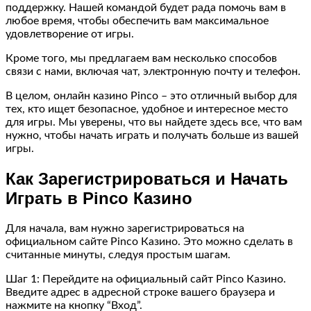
поддержку. Нашей командой будет рада помочь вам в
любое время, чтобы обеспечить вам максимальное
удовлетворение от игры.
Кроме того, мы предлагаем вам несколько способов
связи с нами, включая чат, электронную почту и телефон.
В целом, онлайн казино Pinco – это отличный выбор для
тех, кто ищет безопасное, удобное и интересное место
для игры. Мы уверены, что вы найдете здесь все, что вам
нужно, чтобы начать играть и получать больше из вашей
игры.
Как Зарегистрироваться и Начать
Играть в Pinco Казино
Для начала, вам нужно зарегистрироваться на
официальном сайте Pinco Казино. Это можно сделать в
считанные минуты, следуя простым шагам.
Шаг 1: Перейдите на официальный сайт Pinco Казино.
Введите адрес в адресной строке вашего браузера и
нажмите на кнопку “Вход”.