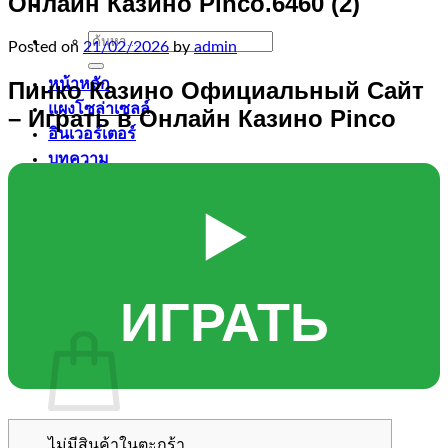
Онлайн Казино Pinco.6460 (2)
ค้นหา:
Posted on
21/02/2026
by
admin
หน้าหลัก
Пинко Казино Официальный Сайт
แผงโซล่าเซลล์
– Играть в Онлайн Казино Pinco
อินเวอร์เตอร์
บทความ
สินค้าทั้งหมด
แผงโซล่าเซลล์
▶️
อินเวอร์เตอร์
ติดต่อเรา
0
ИГРАТЬ
ตะกร้าสินค้า
ไม่มีสินค้าในตะกร้า