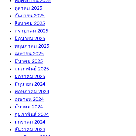
พฤศจิกายน 2025
ตุลาคม 2025
กันยายน 2025
สิงหาคม 2025
กรกฎาคม 2025
มิถุนายน 2025
พฤษภาคม 2025
เมษายน 2025
มีนาคม 2025
กุมภาพันธ์ 2025
มกราคม 2025
มิถุนายน 2024
พฤษภาคม 2024
เมษายน 2024
มีนาคม 2024
กุมภาพันธ์ 2024
มกราคม 2024
ธันวาคม 2023