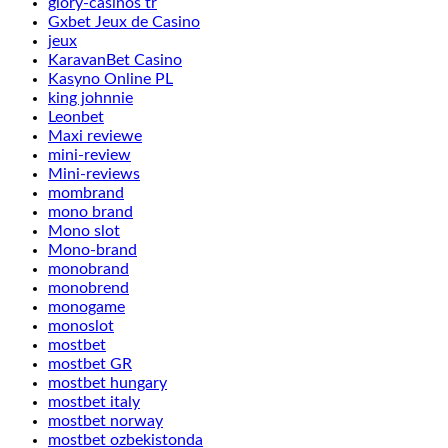
glory-casinos tr
Gxbet Jeux de Casino
jeux
KaravanBet Casino
Kasyno Online PL
king johnnie
Leonbet
Maxi reviewe
mini-review
Mini-reviews
mombrand
mono brand
Mono slot
Mono-brand
monobrand
monobrend
monogame
monoslot
mostbet
mostbet GR
mostbet hungary
mostbet italy
mostbet norway
mostbet ozbekistonda