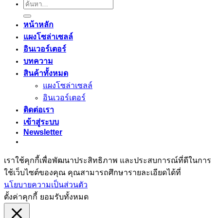
ค้นหา:
หน้าหลัก
แผงโซล่าเซลล์
อินเวอร์เตอร์
บทความ
สินค้าทั้งหมด
แผงโซล่าเซลล์
อินเวอร์เตอร์
ติดต่อเรา
เข้าสู่ระบบ
Newsletter
เราใช้คุกกี้เพื่อพัฒนาประสิทธิภาพ และประสบการณ์ที่ดีในการ
ใช้เว็บไซต์ของคุณ คุณสามารถศึกษารายละเอียดได้ที่
นโยบายความเป็นส่วนตัว
ตั้งค่าคุกกี้
ยอมรับทั้งหมด