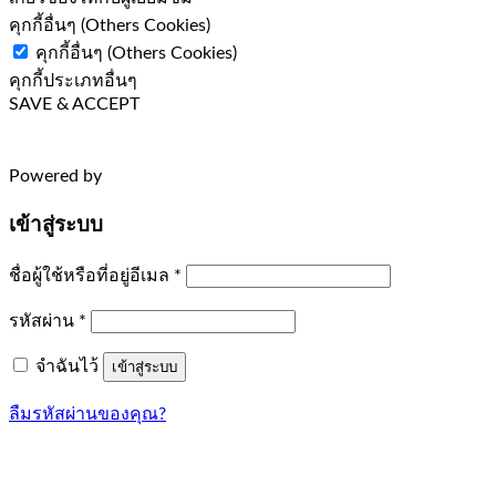
คุกกี้อื่นๆ (Others Cookies)
คุกกี้อื่นๆ (Others Cookies)
คุกกี้ประเภทอื่นๆ
SAVE & ACCEPT
Powered by
เข้าสู่ระบบ
ต้องการ
ชื่อผู้ใช้หรือที่อยู่อีเมล
*
ต้องการ
รหัสผ่าน
*
จำฉันไว้
เข้าสู่ระบบ
ลืมรหัสผ่านของคุณ?