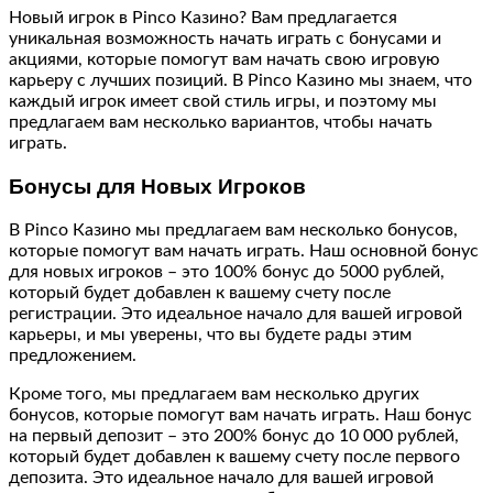
Новый игрок в Pinco Казино? Вам предлагается
уникальная возможность начать играть с бонусами и
акциями, которые помогут вам начать свою игровую
карьеру с лучших позиций. В Pinco Казино мы знаем, что
каждый игрок имеет свой стиль игры, и поэтому мы
предлагаем вам несколько вариантов, чтобы начать
играть.
Бонусы для Новых Игроков
В Pinco Казино мы предлагаем вам несколько бонусов,
которые помогут вам начать играть. Наш основной бонус
для новых игроков – это 100% бонус до 5000 рублей,
который будет добавлен к вашему счету после
регистрации. Это идеальное начало для вашей игровой
карьеры, и мы уверены, что вы будете рады этим
предложением.
Кроме того, мы предлагаем вам несколько других
бонусов, которые помогут вам начать играть. Наш бонус
на первый депозит – это 200% бонус до 10 000 рублей,
который будет добавлен к вашему счету после первого
депозита. Это идеальное начало для вашей игровой