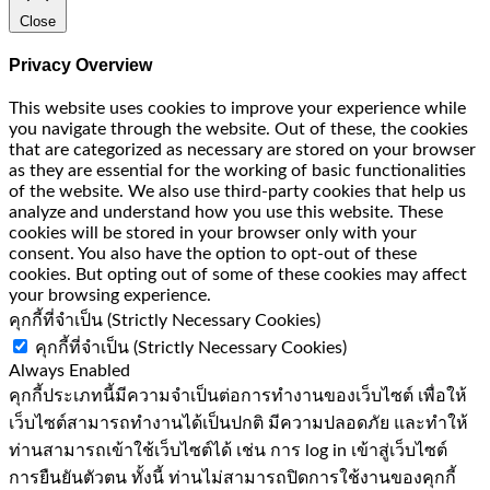
Close
Privacy Overview
This website uses cookies to improve your experience while
you navigate through the website. Out of these, the cookies
that are categorized as necessary are stored on your browser
as they are essential for the working of basic functionalities
of the website. We also use third-party cookies that help us
analyze and understand how you use this website. These
cookies will be stored in your browser only with your
consent. You also have the option to opt-out of these
cookies. But opting out of some of these cookies may affect
your browsing experience.
คุกกี้ที่จำเป็น (Strictly Necessary Cookies)
คุกกี้ที่จำเป็น (Strictly Necessary Cookies)
Always Enabled
คุกกี้ประเภทนี้มีความจำเป็นต่อการทำงานของเว็บไซต์ เพื่อให้
เว็บไซต์สามารถทำงานได้เป็นปกติ มีความปลอดภัย และทำให้
ท่านสามารถเข้าใช้เว็บไซต์ได้ เช่น การ log in เข้าสู่เว็บไซต์
การยืนยันตัวตน ทั้งนี้ ท่านไม่สามารถปิดการใช้งานของคุกกี้