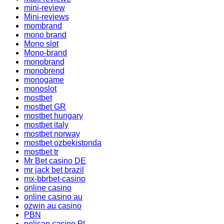
mini-review
Mini-reviews
mombrand
mono brand
Mono slot
Mono-brand
monobrand
monobrend
monogame
monoslot
mostbet
mostbet GR
mostbet hungary
mostbet italy
mostbet norway
mostbet ozbekistonda
mostbet tr
Mr Bet casino DE
mr jack bet brazil
mx-bbrbet-casino
online casino
online casino au
ozwin au casino
PBN
pelican casino PL