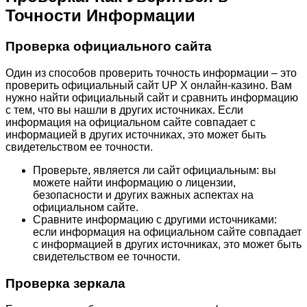
Точности Информации
Проверка официального сайта
Один из способов проверить точность информации – это
проверить официальный сайт UP X онлайн-казино. Вам
нужно найти официальный сайт и сравнить информацию
с тем, что вы нашли в других источниках. Если
информация на официальном сайте совпадает с
информацией в других источниках, это может быть
свидетельством ее точности.
Проверьте, является ли сайт официальным: вы
можете найти информацию о лицензии,
безопасности и других важных аспектах на
официальном сайте.
Сравните информацию с другими источниками:
если информация на официальном сайте совпадает
с информацией в других источниках, это может быть
свидетельством ее точности.
Проверка зеркала