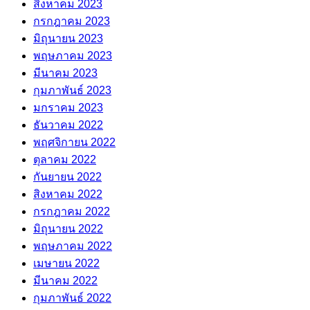
สิงหาคม 2023
กรกฎาคม 2023
มิถุนายน 2023
พฤษภาคม 2023
มีนาคม 2023
กุมภาพันธ์ 2023
มกราคม 2023
ธันวาคม 2022
พฤศจิกายน 2022
ตุลาคม 2022
กันยายน 2022
สิงหาคม 2022
กรกฎาคม 2022
มิถุนายน 2022
พฤษภาคม 2022
เมษายน 2022
มีนาคม 2022
กุมภาพันธ์ 2022