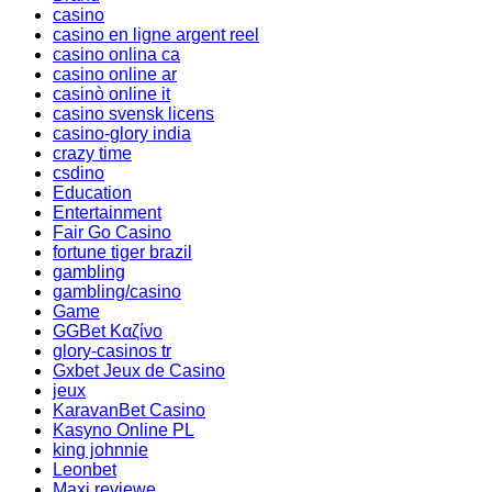
casino
casino en ligne argent reel
casino onlina ca
casino online ar
casinò online it
casino svensk licens
casino-glory india
crazy time
csdino
Education
Entertainment
Fair Go Casino
fortune tiger brazil
gambling
gambling/casino
Game
GGBet Καζίνο
glory-casinos tr
Gxbet Jeux de Casino
jeux
KaravanBet Casino
Kasyno Online PL
king johnnie
Leonbet
Maxi reviewe