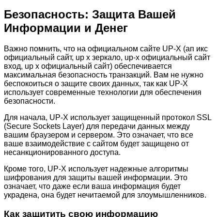
Безопасность: Защита Вашей
Информации и Денег
Важно помнить, что на официальном сайте UP-X (ап икс
официальный сайт, up x зеркало, up-x официальный сайт
вход, up x официальный сайт) обеспечивается
максимальная безопасность транзакций. Вам не нужно
беспокоиться о защите своих данных, так как UP-X
использует современные технологии для обеспечения
безопасности.
Для начала, UP-X использует защищенный протокол SSL
(Secure Sockets Layer) для передачи данных между
вашим браузером и сервером. Это означает, что все
ваше взаимодействие с сайтом будет защищено от
несанкционированного доступа.
Кроме того, UP-X использует надежные алгоритмы
шифрования для защиты вашей информации. Это
означает, что даже если ваша информация будет
украдена, она будет нечитаемой для злоумышленников.
Как защитить свою информацию