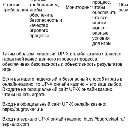
процесс,
Строгие
требованиям,
Объ
Мониторинг
чтобы
требования
чтобы
резу
обеспечить,
обеспечить
что все
безопасность и
игроки
качество
имеют
игрового
равные
процесса.
условия
для игры.
Таким образом, лицензия UP-X онлайн казино является
гарантией качественного игрового процесса,
обеспечивая безопасность и объективность результатов
игры.
Если вы ищете надежный и безопасный способ играть в
онлайн-казино, то UP-X онлайн казино – это ваш выбор.
Входите на официальный сайт UP-X онлайн казино,
чтобы начать играть.
Вход на официальный сайт UP-X онлайн казино:
https://bugrovka4.ru/
Вход на зеркало UP-X онлайн казино: https://bugrovka4.ru/
зеркало.com