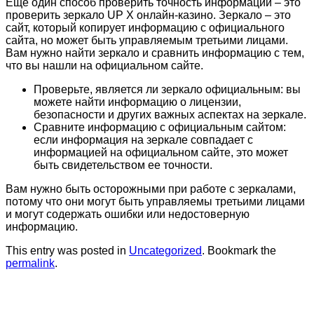
Еще один способ проверить точность информации – это
проверить зеркало UP X онлайн-казино. Зеркало – это
сайт, который копирует информацию с официального
сайта, но может быть управляемым третьими лицами.
Вам нужно найти зеркало и сравнить информацию с тем,
что вы нашли на официальном сайте.
Проверьте, является ли зеркало официальным: вы
можете найти информацию о лицензии,
безопасности и других важных аспектах на зеркале.
Сравните информацию с официальным сайтом:
если информация на зеркале совпадает с
информацией на официальном сайте, это может
быть свидетельством ее точности.
Вам нужно быть осторожными при работе с зеркалами,
потому что они могут быть управляемы третьими лицами
и могут содержать ошибки или недостоверную
информацию.
This entry was posted in
Uncategorized
. Bookmark the
permalink
.