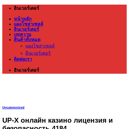
ข้าม
อินเวอร์เตอร์
ไป
หน้าหลัก
ยัง
แผงโซล่าเซลล์
อินเวอร์เตอร์
เนื้อหา
บทความ
สินค้าทั้งหมด
แผงโซล่าเซลล์
อินเวอร์เตอร์
ติดต่อเรา
อินเวอร์เตอร์
Uncategorized
UP-X онлайн казино лицензия и
безопасность.4184