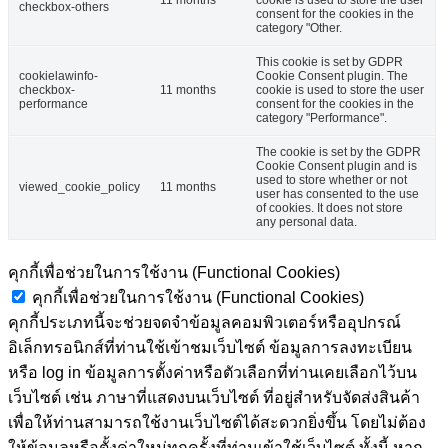
11 months
cookie is used to store the user
checkbox-others
consent for the cookies in the
category "Other.
This cookie is set by GDPR
cookielawinfo-
Cookie Consent plugin. The
checkbox-
11 months
cookie is used to store the user
performance
consent for the cookies in the
category "Performance".
The cookie is set by the GDPR
Cookie Consent plugin and is
used to store whether or not
viewed_cookie_policy
11 months
user has consented to the use
of cookies. It does not store
any personal data.
คุกกี้เพื่อช่วยในการใช้งาน (Functional Cookies)
คุกกี้เพื่อช่วยในการใช้งาน (Functional Cookies)
คุกกี้ประเภทนี้จะช่วยจดจำข้อมูลคอมพิวเตอร์หรืออุปกรณ์
อิเล็กทรอนิกส์ที่ท่านใช้เข้าชมเว็บไซต์ ข้อมูลการลงทะเบียน
หรือ log in ข้อมูลการตั้งค่าหรือตัวเลือกที่ท่านเคยเลือกไว้บน
เว็บไซต์ เช่น ภาษาที่แสดงบนเว็บไซต์ ที่อยู่สำหรับจัดส่งสินค้า
เพื่อให้ท่านสามารถใช้งานเว็บไซต์ได้สะดวกยิ่งขึ้น โดยไม่ต้อง
ให้ข้อมูลหรือตั้งค่าใหม่ทุกครั้งที่ท่านเข้าใช้เว็บไซต์ ทั้งนี้ หาก