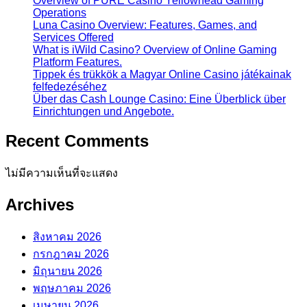
Overview of PURE Casino Yellowhead Gaming
Operations
Luna Casino Overview: Features, Games, and
Services Offered
What is iWild Casino? Overview of Online Gaming
Platform Features.
Tippek és trükkök a Magyar Online Casino játékainak
felfedezéséhez
Über das Cash Lounge Casino: Eine Überblick über
Einrichtungen und Angebote.
Recent Comments
ไม่มีความเห็นที่จะแสดง
Archives
สิงหาคม 2026
กรกฎาคม 2026
มิถุนายน 2026
พฤษภาคม 2026
เมษายน 2026