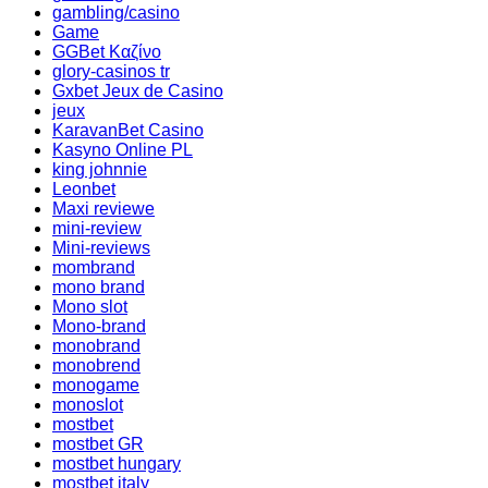
gambling/casino
Game
GGBet Καζίνο
glory-casinos tr
Gxbet Jeux de Casino
jeux
KaravanBet Casino
Kasyno Online PL
king johnnie
Leonbet
Maxi reviewe
mini-review
Mini-reviews
mombrand
mono brand
Mono slot
Mono-brand
monobrand
monobrend
monogame
monoslot
mostbet
mostbet GR
mostbet hungary
mostbet italy