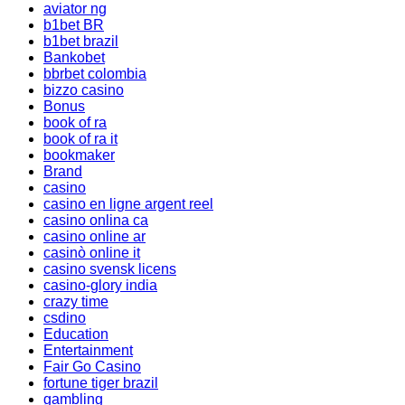
aviator ng
b1bet BR
b1bet brazil
Bankobet
bbrbet colombia
bizzo casino
Bonus
book of ra
book of ra it
bookmaker
Brand
casino
casino en ligne argent reel
casino onlina ca
casino online ar
casinò online it
casino svensk licens
casino-glory india
crazy time
csdino
Education
Entertainment
Fair Go Casino
fortune tiger brazil
gambling