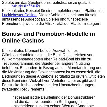
Spiele, um das Spielerlebnis realistischer zu gestalten.
กลับสู่หน้าร้านค้า
Ein konkretes Beispiel für eine empfehlenswerte Plattform ist
Luckichester Casino
. Dieser Anbieter ist bekannt für sein
umfassendes Angebot an Spielen und für spezielle
Promotionen, welche die Attraktivität der Plattform steigern.
Bonus- und Promotion-Modelle in
Online-Casinos
Ein zentrales Element bei der Auswahl eines
Glücksspielanbieters sind die Boni. Diese reichen von
Willkommensangeboten über Reload-Boni bis hin zu
Treueprogrammen, die Spieler bei längerer Nutzung
belohnen. Besonders in Bezug auf die Monetarisierung und
die Maximierung der Gewinnchancen ist es essenziell, die
Bedingungen dieser Angebote sorgfältig zu prüfen. Oft bieten
diese Boni eine Vielzahl von Vorteilen, aber es gibt auch
Fallstricke, insbesondere bei den Umsatzbedingungen
(Wagering Requirements).
Insgesamt ist die Beurteilung der Bonusstrukturen
und die damit verbundenen Bedingungen
entscheidend, um den echten Wert der Angebote