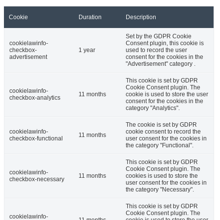
Cookie
Duration
Description
Set by the GDPR Cookie
cookielawinfo-
Consent plugin, this cookie is
checkbox-
1 year
used to record the user
advertisement
consent for the cookies in the
"Advertisement" category .
This cookie is set by GDPR
Cookie Consent plugin. The
cookielawinfo-
11 months
cookie is used to store the user
checkbox-analytics
consent for the cookies in the
category "Analytics".
The cookie is set by GDPR
cookielawinfo-
cookie consent to record the
11 months
checkbox-functional
user consent for the cookies in
the category "Functional".
This cookie is set by GDPR
Cookie Consent plugin. The
cookielawinfo-
11 months
cookies is used to store the
checkbox-necessary
user consent for the cookies in
the category "Necessary".
This cookie is set by GDPR
Cookie Consent plugin. The
cookielawinfo-