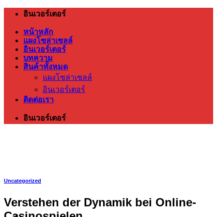
ข้าม
อินเวอร์เตอร์
ไป
หน้าหลัก
ยัง
แผงโซล่าเซลล์
อินเวอร์เตอร์
เนื้อหา
บทความ
สินค้าทั้งหมด
แผงโซล่าเซลล์
อินเวอร์เตอร์
ติดต่อเรา
อินเวอร์เตอร์
Uncategorized
Verstehen der Dynamik bei Online-
Casinospielen