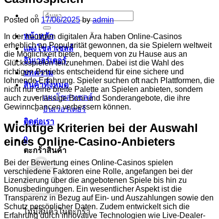
ค้นหา:
Posted on
17/06/2025
by
admin
หน้าหลัก
In der heutigen digitalen Ära haben Online-Casinos
erheblich an Popularität gewonnen, da sie Spielern weltweit
แผงโซล่าเซลล์
die Möglichkeit bieten, bequem von zu Hause aus an
อินเวอร์เตอร์
Glücksspielen teilzunehmen. Dabei ist die Wahl des
richtigen Betriebs entscheidend für eine sichere und
บทความ
lohnende Erfahrung. Spieler suchen oft nach Plattformen, die
สินค้าทั้งหมด
nicht nur eine breite Palette an Spielen anbieten, sondern
แผงโซล่าเซลล์
auch zuverlässige Boni und Sonderangebote, die ihre
Gewinnchancen verbessern können.
อินเวอร์เตอร์
ติดต่อเรา
Wichtige Kriterien bei der Auswahl
eines Online-Casino-Anbieters
0
ตะกร้าสินค้า
Bei der Bewertung eines Online-Casinos spielen
verschiedene Faktoren eine Rolle, angefangen bei der
Lizenzierung über die angebotenen Spiele bis hin zu
Bonusbedingungen. Ein wesentlicher Aspekt ist die
Transparenz in Bezug auf Ein- und Auszahlungen sowie den
Schutz persönlicher Daten. Zudem entwickelt sich die
ไม่มีสินค้าในตะกร้า
Erfahrung durch innovative Technologien wie Live-Dealer-