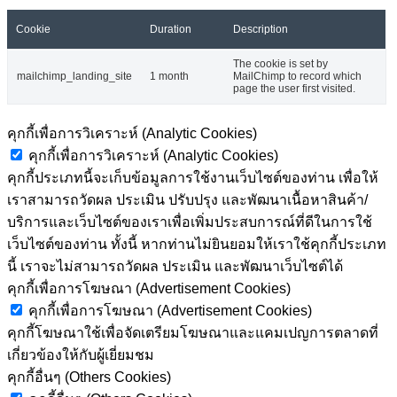
Cookie
Duration
Description
The cookie is set by
mailchimp_landing_site
1 month
MailChimp to record which
page the user first visited.
คุกกี้เพื่อการวิเคราะห์ (Analytic Cookies)
คุกกี้เพื่อการวิเคราะห์ (Analytic Cookies)
คุกกี้ประเภทนี้จะเก็บข้อมูลการใช้งานเว็บไซต์ของท่าน เพื่อให้
เราสามารถวัดผล ประเมิน ปรับปรุง และพัฒนาเนื้อหาสินค้า/
บริการและเว็บไซต์ของเราเพื่อเพิ่มประสบการณ์ที่ดีในการใช้
เว็บไซต์ของท่าน ทั้งนี้ หากท่านไม่ยินยอมให้เราใช้คุกกี้ประเภท
นี้ เราจะไม่สามารถวัดผล ประเมิน และพัฒนาเว็บไซต์ได้
คุกกี้เพื่อการโฆษณา (Advertisement Cookies)
คุกกี้เพื่อการโฆษณา (Advertisement Cookies)
คุกกี้โฆษณาใช้เพื่อจัดเตรียมโฆษณาและแคมเปญการตลาดที่
เกี่ยวข้องให้กับผู้เยี่ยมชม
คุกกี้อื่นๆ (Others Cookies)